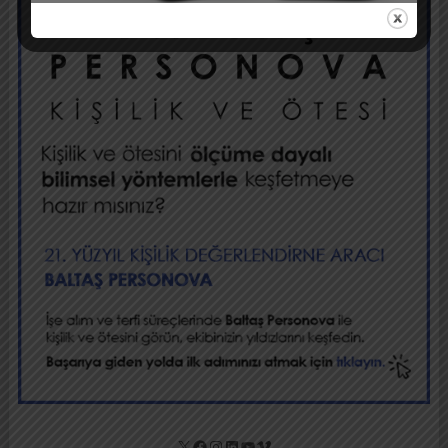
X
Facebook
Instagram
LinkedIn
YouTube
Vimeo