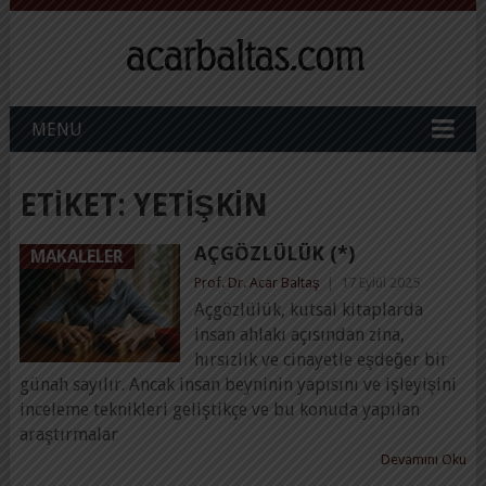
MENU
ETIKET:
YETIŞKIN
AÇGÖZLÜLÜK (*)
MAKALELER
Prof. Dr. Acar Baltaş
|
17 Eylül 2025
Açgözlülük, kutsal kitaplarda
insan ahlakı açısından zina,
hırsızlık ve cinayetle eşdeğer bir
günah sayılır. Ancak insan beyninin yapısını ve işleyişini
inceleme teknikleri geliştikçe ve bu konuda yapılan
araştırmalar
Devamını Oku