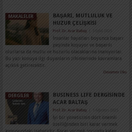
BAŞARI, MUTLULUK VE
MAKALELER
HUZUR ÇELIŞKISI
Prof. Dr. Acar Baltaş
|
3 Eylül 2025
İnsanlar hayatları boyunca başarı
peşinde koşuyor ve başarılı
olurlarsa da mutlu ve huzurlu olacaklarına inanıyorlar.
Bu yazı konuya ilgi duyanların zihinlerinde kavramlara
açıklık getirecektir.
Devamını Oku
BUSINESS LIFE DERGİSİNDE
DERGILER
ACAR BALTAŞ
Prof. Dr. Acar Baltaş
|
1 Ağustos 2025
İyi bir yöneticinin dört önemli
özelliğinden biri karar vermek
konusundaki isabetidir. Karar vermek zorunda kalan