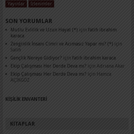
Yayınlar
İzlenimler
SON YORUMLAR
Mutlu Evlilik ve Uzun Hayat (*)
için
fatih ibrahim
karaca
Zenginlik İnsanı Cimri ve Acımasız Yapar mı? (*)
için
Salih
Gençlik Nereye Gidiyor?
için
fatih ibrahim karaca
Ekip Çalışması Her Derde Deva mı?
için
Adrıana Akar
Ekip Çalışması Her Derde Deva mı?
için
Hamza
AÇIKGÖZ
KIŞILIK ENVANTERI
KITAPLAR