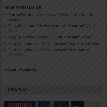
SON YORUMLAR
Mutlu Evlilik ve Uzun Hayat (*)
için
fatih ibrahim
karaca
Zenginlik İnsanı Cimri ve Acımasız Yapar mı? (*)
için
Salih
Gençlik Nereye Gidiyor?
için
fatih ibrahim karaca
Ekip Çalışması Her Derde Deva mı?
için
Adrıana Akar
Ekip Çalışması Her Derde Deva mı?
için
Hamza
AÇIKGÖZ
KIŞILIK ENVANTERI
KITAPLAR