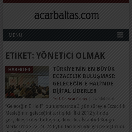
MENU
ETIKET:
YÖNETICI OLMAK
TÜRKIYE’NIN EN BÜYÜK
HABERLER
ECZACILIK BULUŞMASI:
GELECEĞIN E HALI’NDE
DIJITAL LIDERLER
Prof. Dr. Acar Baltaş
|
24 Eylül 2016
“Geleceğin E Hali” buluşmasında 3 gün süreyle Eczacılık
Mesleğinin geleceğini tartışıldı. İlki 2012 yılında
gerçekleştirilen buluşma, ikinci kez İstanbul Kongre
Merkezi’nde 22-23-24 Eylül tarihlerinde gerçekleştirildi.