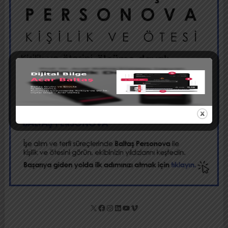
X
Facebook
Instagram
LinkedIn
YouTube
Vimeo