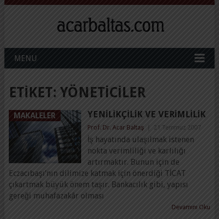
MENU
ETIKET:
YÖNETICILER
YENILIKÇILIK VE VERIMLILIK
MAKALELER
Prof. Dr. Acar Baltaş
|
21 Temmuz 2007
İş hayatında ulaşılmak istenen
nokta verimliliği ve karlılığı
artırmaktır. Bunun için de
Eczacıbaşı’nın dilimize katmak için önerdiği TİCAT
çıkartmak büyük önem taşır. Bankacılık gibi, yapısı
gereği muhafazakâr olması
Devamını Oku