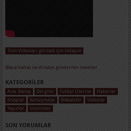
Tüm Videoları görmek için tıklayın!
@acarbaltas tarafından gönderilen tweetler
KATEGORILER
Acar Baltaş
Dergiler
Futbol Üzerine
Haberler
Kitaplar
Konuşmalar
Makaleler
Videolar
Yayınlar
İzlenimler
SON YORUMLAR