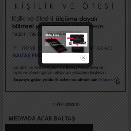
X
Facebook
Instagram
LinkedIn
YouTube
Vimeo
MEDYADA ACAR BALTAŞ