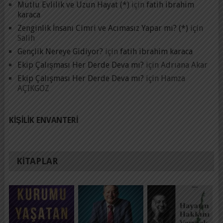
Mutlu Evlilik ve Uzun Hayat (*)
için
fatih ibrahim
karaca
Zenginlik İnsanı Cimri ve Acımasız Yapar mı? (*)
için
Salih
Gençlik Nereye Gidiyor?
için
fatih ibrahim karaca
Ekip Çalışması Her Derde Deva mı?
için
Adrıana Akar
Ekip Çalışması Her Derde Deva mı?
için
Hamza
AÇIKGÖZ
KIŞILIK ENVANTERI
KITAPLAR