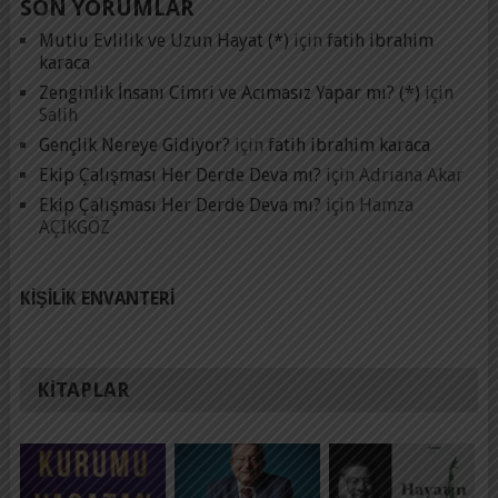
SON YORUMLAR
Mutlu Evlilik ve Uzun Hayat (*)
için
fatih ibrahim
karaca
Zenginlik İnsanı Cimri ve Acımasız Yapar mı? (*)
için
Salih
Gençlik Nereye Gidiyor?
için
fatih ibrahim karaca
Ekip Çalışması Her Derde Deva mı?
için
Adrıana Akar
Ekip Çalışması Her Derde Deva mı?
için
Hamza
AÇIKGÖZ
KIŞILIK ENVANTERI
KITAPLAR