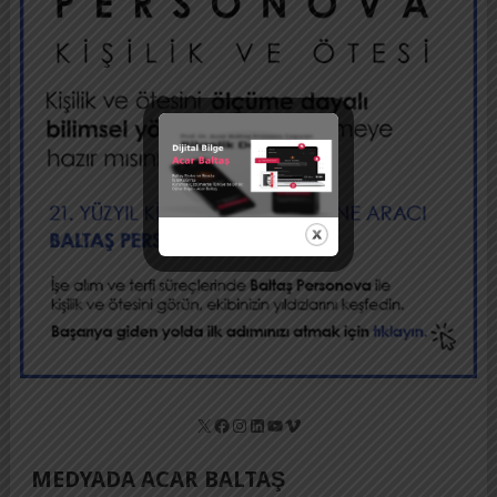
X
Facebook
Instagram
LinkedIn
YouTube
Vimeo
MEDYADA ACAR BALTAŞ