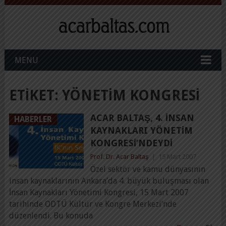
MENU
ETIKET:
YÖNETIM KONGRESI
ACAR BALTAŞ, 4. İNSAN
HABERLER
KAYNAKLARI YÖNETIM
KONGRESI’NDEYDI
Prof. Dr. Acar Baltaş
|
15 Mart 2007
Özel sektör ve kamu dünyasının
insan kaynaklarının Ankara’da 4. büyük buluşması olan
İnsan Kaynakları Yönetimi Kongresi, 15 Mart 2007
tarihinde ODTÜ Kültür ve Kongre Merkezi’nde
düzenlendi. Bu konuda