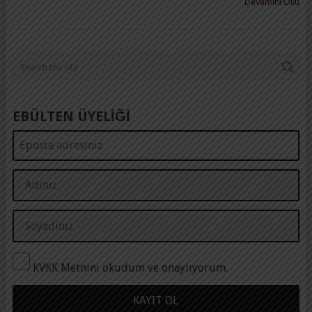
Devamını Oku
EBÜLTEN ÜYELİĞİ
KVKK Metnini okudum ve onaylıyorum.