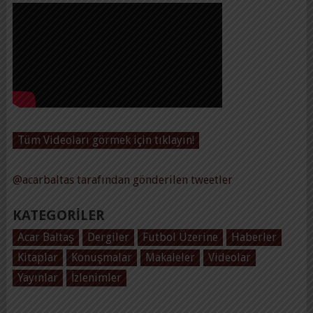
Tüm Videoları görmek için tıklayın!
@acarbaltas tarafından gönderilen tweetler
KATEGORILER
Acar Baltaş
Dergiler
Futbol Üzerine
Haberler
Kitaplar
Konuşmalar
Makaleler
Videolar
Yayınlar
İzlenimler