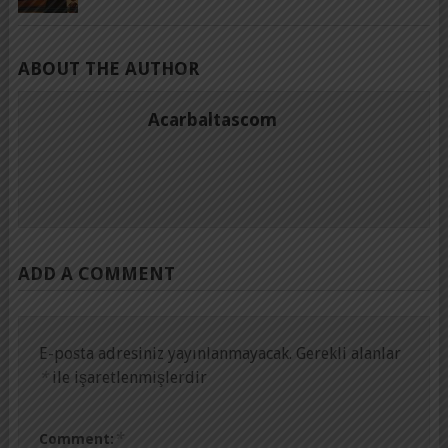
ABOUT THE AUTHOR
Acarbaltascom
ADD A COMMENT
E-posta adresiniz yayınlanmayacak.
Gerekli alanlar
*
ile işaretlenmişlerdir
*
Comment: