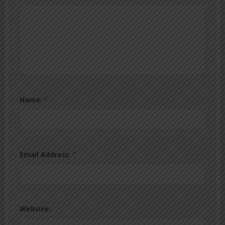
*
Name:
*
Email Address:
Website: