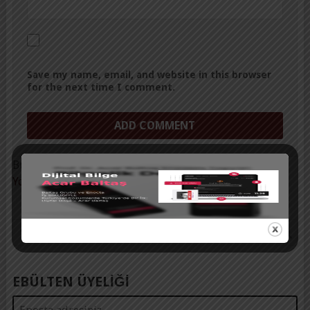
Save my name, email, and website in this browser
for the next time I comment.
Bu site istenmeyenleri azaltmak için Akismet kullanır.
Yorum verilerinizin nasıl işlendiğini öğrenin.
EBÜLTEN ÜYELİĞİ