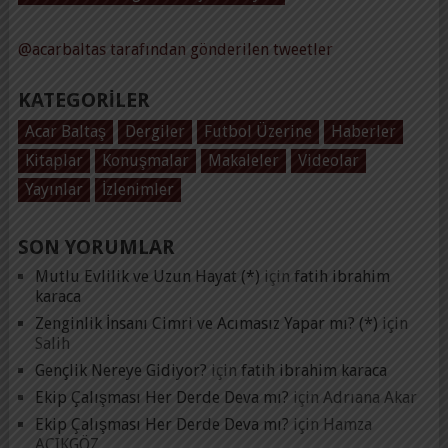
@acarbaltas tarafından gönderilen tweetler
KATEGORILER
Acar Baltaş
Dergiler
Futbol Üzerine
Haberler
Kitaplar
Konuşmalar
Makaleler
Videolar
Yayınlar
İzlenimler
SON YORUMLAR
Mutlu Evlilik ve Uzun Hayat (*)
için
fatih ibrahim
karaca
Zenginlik İnsanı Cimri ve Acımasız Yapar mı? (*)
için
Salih
Gençlik Nereye Gidiyor?
için
fatih ibrahim karaca
Ekip Çalışması Her Derde Deva mı?
için
Adrıana Akar
Ekip Çalışması Her Derde Deva mı?
için
Hamza
AÇIKGÖZ