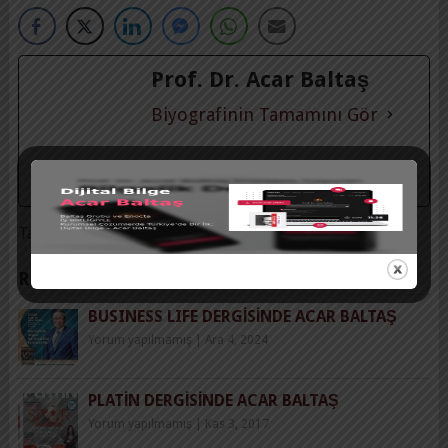
Prof. Dr. Acar Baltaş
Biyografinin Tamamını Gör
Tags:
Acar Baltaş
,
CEO's Dergisi
RELATED POSTS
BUSINESS LIFE DERGİSİNDE ACAR BALTAŞ
Yorum yapılmamış
|
Ara 4, 2024
PLATIN DERGISINDE ACAR BALTAŞ
Yorum yapılmamış
|
Kas 3, 2017