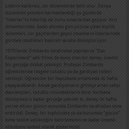
Liderin kalibresi, zor dönemlerde belli olur. Dünya
düzeninin yeniden harmanlandığı şu günlerde
“liderler”in liderliği de zorlu sınavlardan geçiyor. Kriz
dönemlerinde, baskı altında gün yüzüne çıkan kişilik
ikilemleri, zor geçitlerden geçen insanların liderlerinde
görmek istedikleri basireti seraba dönüştürüyor.
1970’lerde Zimbardo tarafından yapılan ve “Das
Experiment” adlı filme de konu olan bir deney, önemli
bir gerçeğe dikkat çekmişti. Profesör Zimbardo
öğrencilerine rasgele tutuklu ya da gardiyan rolleri
vermişti. Öğrenciler bir hapishane ortamında iki hafta
yaşayacaklardı. Ancak gardiyanların gittikçe artan vahşi
davranışları, tutuklu rolündekilerin birer kurbana
dönüşmesi o kadar gerçeğe yakındı ki, deney iki hafta
yerine altıncı günün sonunda Zimbardo tarafından sona
erdirildi. Deney, bir toplulukta ya da kurumda “gücün”
kime teslim edileceğini belirlemenin ne kadar önemli
olduğunu somut olarak göstermişti.