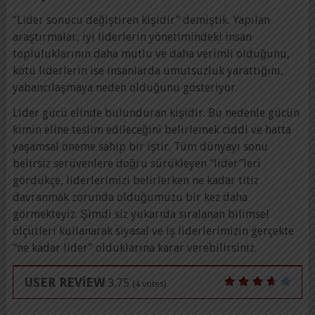
“Lider sonucu değiştiren kişidir” demiştik. Yapılan
araştırmalar, iyi liderlerin yönetimindeki insan
topluluklarının daha mutlu ve daha verimli olduğunu,
kötü liderlerin ise insanlarda umutsuzluk yarattığını,
yabancılaşmaya neden olduğunu gösteriyor.
Lider gücü elinde bulunduran kişidir. Bu nedenle gücün
kimin eline teslim edileceğini belirlemek ciddi ve hatta
yaşamsal öneme sahip bir iştir. Tüm dünyayı sonu
belirsiz serüvenlere doğru sürükleyen “lider”leri
gördükçe, liderlerimizi belirlerken ne kadar titiz
davranmak zorunda olduğumuzu bir kez daha
görmekteyiz. Şimdi siz yukarıda sıralanan bilimsel
ölçütleri kullanarak siyasal ve iş liderlerimizin gerçekte
“ne kadar lider” olduklarına karar verebilirsiniz.
USER REVIEW
3.75
(
4
votes)