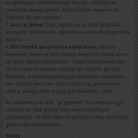
dengelemeye, yönlendirmeye hazırdır. Ekibiyle ve
çevresiyle amaca yönelik, etkili ilişkiler kurar ve bu
ilişkileri dengeli yönetir.
3.
İşini iyi bilme:
Lider yaptığı işi iyi bilir. Bilgilidir,
uzmandır, birikimlidir, öğrenmeye ve harekete geçmeye
hazırdır.
4.
İleri liderlik becerilerine sahip olma:
Liderlik
becerileri, temel ve ileri liderlik becerileri olmak üzere
iki farklı kategoride incelenir. Temel liderlik becerileri,
ilk iki boyutun kapsamı içine giren iletişim, güvenli
davranış, stresle başaçıkma gibi becerileri kapsarken,
ileri liderlik becerileri ekip oluşturma, performans
izleme, delege etme, koçluk gibi becerileri içerir.
Bu boyutların ilk ikisi “iyi geçinme” davranışıyla ilgili,
son ikisi ise “öne geçme” davranışını belirleyen
özelliklerdir. İlk ikisi daha zor gelişebilirken, son ikisini
geliştirmek daha kolaydır.
Sonuç