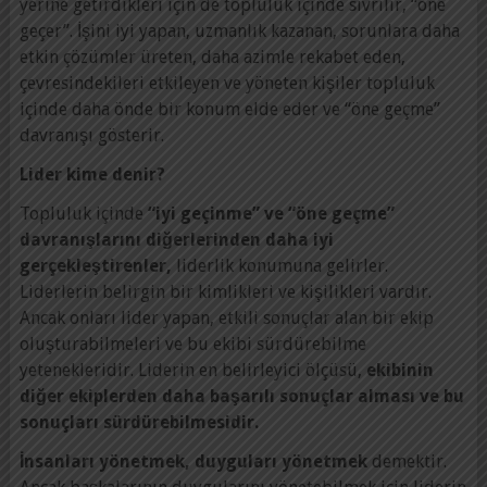
yerine getirdikleri için de topluluk içinde sivrilir, “öne
geçer”. İşini iyi yapan, uzmanlık kazanan, sorunlara daha
etkin çözümler üreten, daha azimle rekabet eden,
çevresindekileri etkileyen ve yöneten kişiler topluluk
içinde daha önde bir konum elde eder ve “öne geçme”
davranışı gösterir.
Lider kime denir?
Topluluk içinde
“iyi geçinme” ve “öne geçme”
davranışlarını diğerlerinden daha iyi
gerçekleştirenler,
liderlik konumuna gelirler.
Liderlerin belirgin bir kimlikleri ve kişilikleri vardır.
Ancak onları lider yapan, etkili sonuçlar alan bir ekip
oluşturabilmeleri ve bu ekibi sürdürebilme
yetenekleridir. Liderin en belirleyici ölçüsü,
ekibinin
diğer ekiplerden daha başarılı sonuçlar alması ve bu
sonuçları sürdürebilmesidir.
İnsanları yönetmek, duyguları yönetmek
demektir.