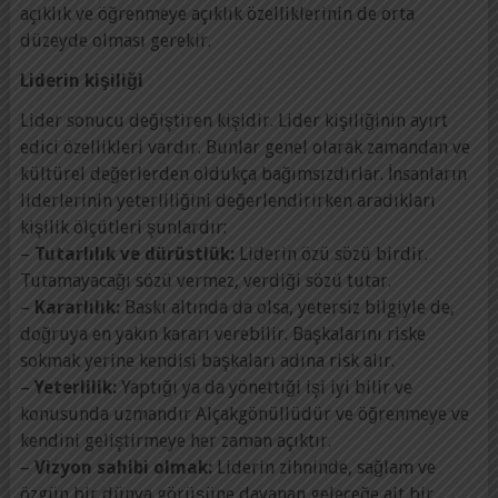
açıklık ve öğrenmeye açıklık özelliklerinin de orta
düzeyde olması gerekir.
Liderin kişiliği
Lider sonucu değiştiren kişidir. Lider kişiliğinin ayırt
edici özellikleri vardır. Bunlar genel olarak zamandan ve
kültürel değerlerden oldukça bağımsızdırlar. İnsanların
liderlerinin yeterliliğini değerlendirirken aradıkları
kişilik ölçütleri şunlardır:
–
Tutarlılık ve dürüstlük:
Liderin özü sözü birdir.
Tutamayacağı sözü vermez, verdiği sözü tutar.
–
Kararlılık:
Baskı altında da olsa, yetersiz bilgiyle de,
doğruya en yakın kararı verebilir. Başkalarını riske
sokmak yerine kendisi başkaları adına risk alır.
–
Yeterlilik:
Yaptığı ya da yönettiği işi iyi bilir ve
konusunda uzmandır Alçakgönüllüdür ve öğrenmeye ve
kendini geliştirmeye her zaman açıktır.
–
Vizyon sahibi olmak:
Liderin zihninde, sağlam ve
özgün bir dünya görüşüne dayanan geleceğe ait bir