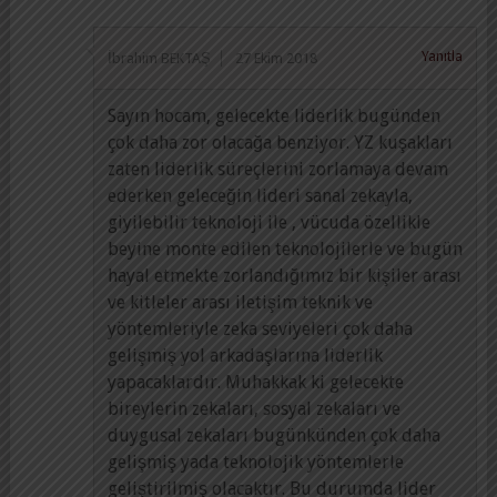
Yanıtla
İbrahim BEKTAŞ
27 Ekim 2018
Sayın hocam, gelecekte liderlik bugünden
çok daha zor olacağa benziyor. YZ kuşakları
zaten liderlik süreçlerini zorlamaya devam
ederken geleceğin lideri sanal zekayla,
giyilebilir teknoloji ile , vücuda özellikle
beyine monte edilen teknolojilerle ve bugün
hayal etmekte zorlandığımız bir kişiler arası
ve kitleler arası iletişim teknik ve
yöntemleriyle zeka seviyeleri çok daha
gelişmiş yol arkadaşlarına liderlik
yapacaklardır. Muhakkak ki gelecekte
bireylerin zekaları, sosyal zekaları ve
duygusal zekaları bugünkünden çok daha
gelişmiş yada teknolojik yöntemlerle
geliştirilmiş olacaktır. Bu durumda lider