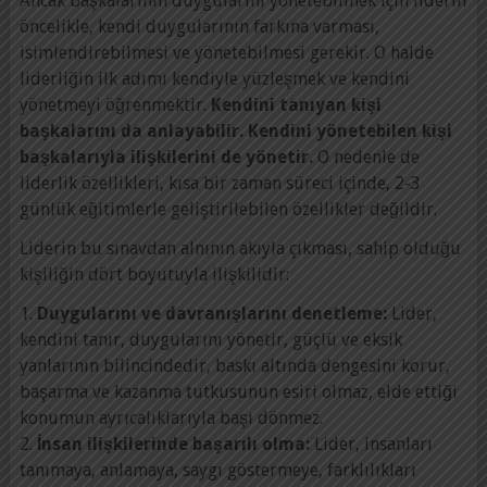
Ancak başkalarının duygularını yönetebilmek için liderin
öncelikle, kendi duygularının farkına varması,
isimlendirebilmesi ve yönetebilmesi gerekir. O halde
liderliğin ilk adımı kendiyle yüzleşmek ve kendini
yönetmeyi öğrenmektir.
Kendini tanıyan kişi
başkalarını da anlayabilir. Kendini yönetebilen kişi
başkalarıyla ilişkilerini de yönetir.
O nedenle de
liderlik özellikleri, kısa bir zaman süreci içinde, 2-3
günlük eğitimlerle geliştirilebilen özellikler değildir.
Liderin bu sınavdan alnının akıyla çıkması, sahip olduğu
kişiliğin dört boyutuyla ilişkilidir:
1.
Duygularını ve davranışlarını denetleme:
Lider,
kendini tanır, duygularını yönetir, güçlü ve eksik
yanlarının bilincindedir, baskı altında dengesini korur,
başarma ve kazanma tutkusunun esiri olmaz, elde ettiği
konumun ayrıcalıklarıyla başı dönmez.
2.
İnsan ilişkilerinde başarılı olma:
Lider, insanları
tanımaya, anlamaya, saygı göstermeye, farklılıkları