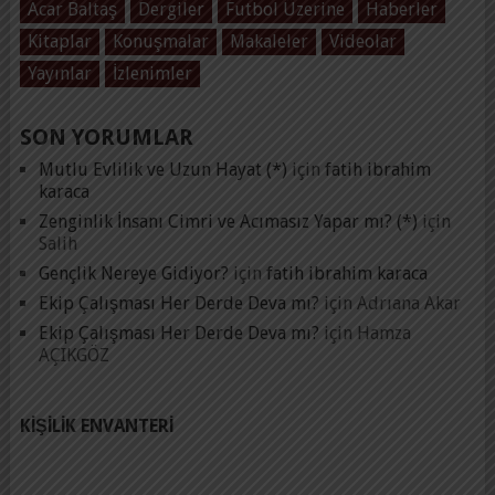
Acar Baltaş
Dergiler
Futbol Üzerine
Haberler
Kitaplar
Konuşmalar
Makaleler
Videolar
Yayınlar
İzlenimler
SON YORUMLAR
Mutlu Evlilik ve Uzun Hayat (*)
için
fatih ibrahim
karaca
Zenginlik İnsanı Cimri ve Acımasız Yapar mı? (*)
için
Salih
Gençlik Nereye Gidiyor?
için
fatih ibrahim karaca
Ekip Çalışması Her Derde Deva mı?
için
Adrıana Akar
Ekip Çalışması Her Derde Deva mı?
için
Hamza
AÇIKGÖZ
KIŞILIK ENVANTERI