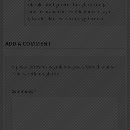
olarak kabul görecek bireylerde doğal
liderlik aranan bir özellik olarak ortaya
çıkabilecektir. En derin saygılarımla.
ADD A COMMENT
E-posta adresiniz yayınlanmayacak.
Gerekli alanlar
*
ile işaretlenmişlerdir
*
Comment: