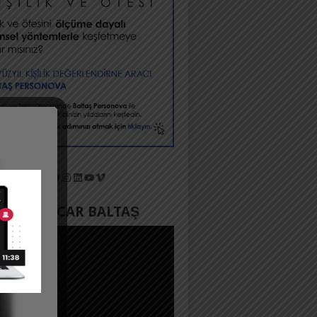
X
Facebook
Instagram
LinkedIn
YouTube
Vimeo
YADA ACAR BALTAŞ