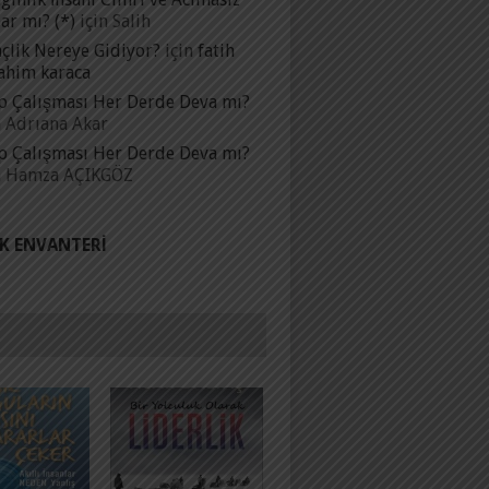
ar mı? (*)
için
Salih
çlik Nereye Gidiyor?
için
fatih
ahim karaca
p Çalışması Her Derde Deva mı?
n
Adrıana Akar
p Çalışması Her Derde Deva mı?
n
Hamza AÇIKGÖZ
IK ENVANTERI