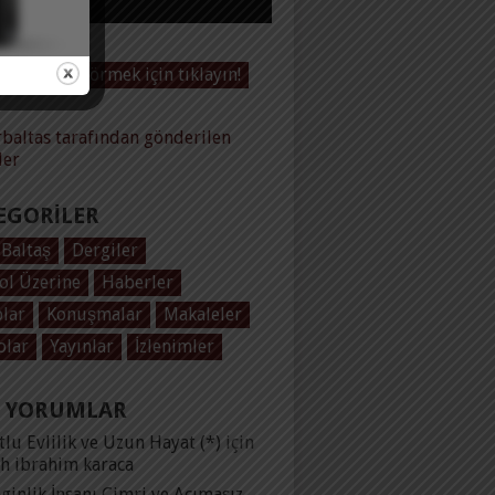
Videoları görmek için tıklayın!
baltas tarafından gönderilen
ler
EGORILER
 Baltaş
Dergiler
ol Üzerine
Haberler
plar
Konuşmalar
Makaleler
olar
Yayınlar
İzlenimler
 YORUMLAR
lu Evlilik ve Uzun Hayat (*)
için
ih ibrahim karaca
ginlik İnsanı Cimri ve Acımasız