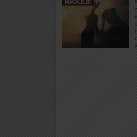
MAKALELER
P
d
f