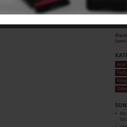
Tüm 
@acar
tweet
KAT
Acar
Futb
Kita
Vide
SON
Mut
fat
Zen