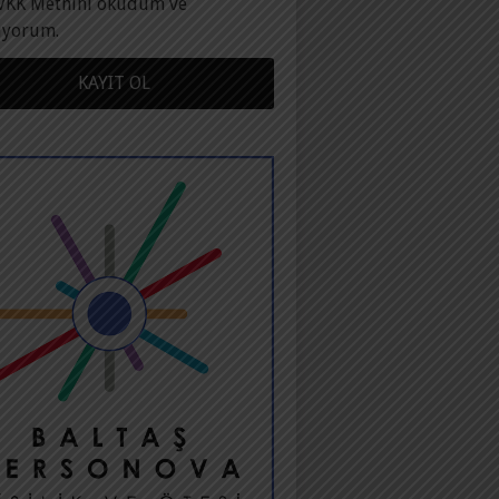
VKK Metnini okudum ve
ıyorum.