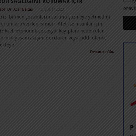
RUH SAĞLIĞINI KORUMAK İÇIN
K
onayl
rof. Dr. Acar Baltaş
|
15 Şubat 2023
Kriz, bilinen çözümlerin sorunu çözmeye yetmediği
urumlara verilen isimdir. Afet ise insanlar için
iziksel, ekonomik ve sosyal kayıplara neden olan,
normal yaşam akışını durduran veya ciddi olarak
sekteye
Devamını Oku