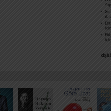
Yap
Gen
ibr
Eki
içi
Eki
içi
KIŞIL