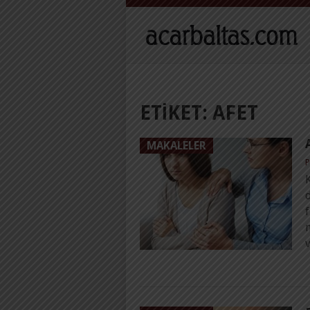
ETIKET:
AFET
MAKALELER
P
d
f
v