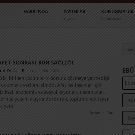
HAKKINDA
YAYINLAR
KONUŞMALAR
Yayınlar
Konuşmalar
AFET SONRASI RUH SAĞLIĞI
EBÜ
rof. Dr. Acar Baltaş
|
1 Mart 2023
Kriz, bilinen çözümlerin sorunu çözmeye yetmediği
urumlara verilen isimdir. Afet ise insanlar için
iziksel, ekonomik ve sosyal kayıplara neden olan,
normal yaşam akışını durduran, toplumu etkileyen
e yerel
Devamını Oku