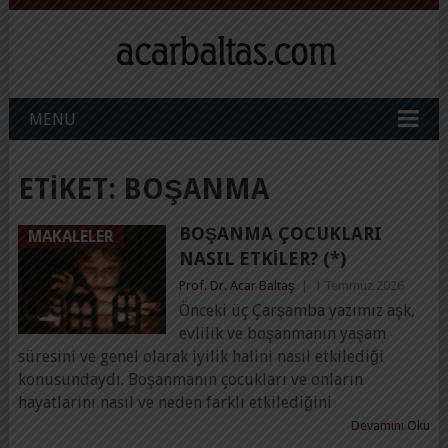
MENU
ETIKET:
BOŞANMA
BOŞANMA ÇOCUKLARI
MAKALELER
NASIL ETKILER? (*)
Prof. Dr. Acar Baltaş
|
1 Temmuz 2026
Önceki üç Çarşamba yazımız aşk,
evlilik ve boşanmanın yaşam
süresini ve genel olarak iyilik halini nasıl etkilediği
konusundaydı. Boşanmanın çocukları ve onların
hayatlarını nasıl ve neden farklı etkilediğini
Devamını Oku