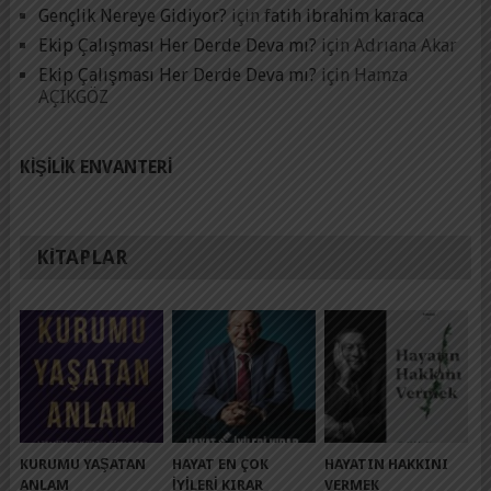
Gençlik Nereye Gidiyor?
için
fatih ibrahim karaca
Ekip Çalışması Her Derde Deva mı?
için
Adrıana Akar
Ekip Çalışması Her Derde Deva mı?
için
Hamza
AÇIKGÖZ
KIŞILIK ENVANTERI
KITAPLAR
KURUMU YAŞATAN
HAYAT EN ÇOK
HAYATIN HAKKINI
ANLAM
İYILERI KIRAR
VERMEK