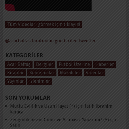
Tüm Videoları görmek için tıklayın!
@acarbaltas tarafından gönderilen tweetler
KATEGORILER
Acar Baltaş
Dergiler
Futbol Üzerine
Haberler
Kitaplar
Konuşmalar
Makaleler
Videolar
Yayınlar
İzlenimler
SON YORUMLAR
Mutlu Evlilik ve Uzun Hayat (*)
için
fatih ibrahim
karaca
Zenginlik İnsanı Cimri ve Acımasız Yapar mı? (*)
için
Salih