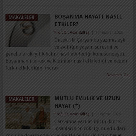
BOŞANMA HAYATI NASIL
MAKALELER
ETKILER?
Prof. Dr. Acar Baltaş
|
17 Haziran 2026
Önceki iki Çarşamba yazımız aşk
ve evliliğin yaşam süresini ve
genel olarak iyilik halini nasıl etkilediği konusundaydı.
Boşanmanın erkek ve kadınları nasıl etkilediği ve neden
farklı etkilediğini merak
Devamını Oku
MUTLU EVLILIK VE UZUN
MAKALELER
HAYAT (*)
Prof. Dr. Acar Baltaş
|
3 Haziran 2026
Çarşamba yazılarımızın ikincisi
insanların en çok ilgi duydukları
konu ile devam ediyor ve mutlu evlilik ile uzun hayat