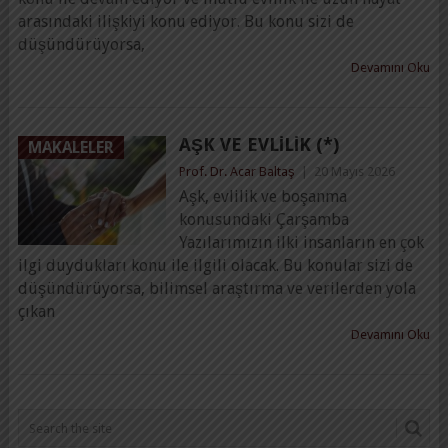
arasındaki ilişkiyi konu ediyor. Bu konu sizi de
düşündürüyorsa,
Devamını Oku
AŞK VE EVLILIK (*)
MAKALELER
Prof. Dr. Acar Baltaş
|
20 Mayıs 2026
Aşk, evlilik ve boşanma
konusundaki Çarşamba
Yazılarımızın ilki insanların en çok
ilgi duydukları konu ile ilgili olacak. Bu konular sizi de
düşündürüyorsa, bilimsel araştırma ve verilerden yola
çıkan
Devamını Oku