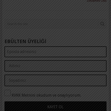
Devamını Oku
EBÜLTEN ÜYELİĞİ
KVKK Metnini okudum ve onaylıyorum.