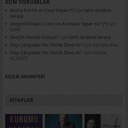
SON YORUMLAR
Mutlu Evlilik ve Uzun Hayat (*)
için
fatih ibrahim
karaca
Zenginlik İnsanı Cimri ve Acımasız Yapar mı? (*)
için
Salih
Gençlik Nereye Gidiyor?
için
fatih ibrahim karaca
Ekip Çalışması Her Derde Deva mı?
için
Adrıana Akar
Ekip Çalışması Her Derde Deva mı?
için
Hamza
AÇIKGÖZ
KIŞILIK ENVANTERI
KITAPLAR