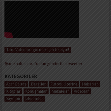
Tüm Videoları görmek için tıklayın!
@acarbaltas tarafından gönderilen tweetler
KATEGORILER
Acar Baltaş
Dergiler
Futbol Üzerine
Haberler
Kitaplar
Konuşmalar
Makaleler
Videolar
Yayınlar
İzlenimler