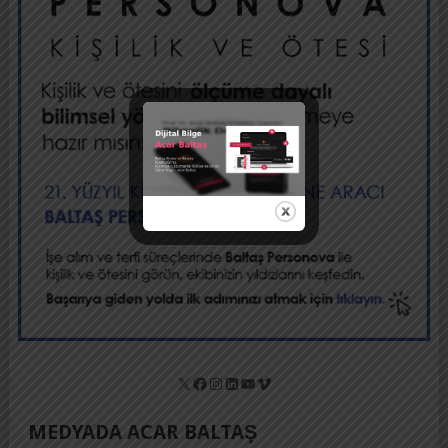
X
Facebook
Instagram
LinkedIn
YouTube
Vimeo
MEDYADA ACAR BALTAŞ