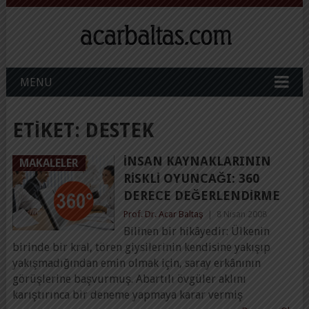
MENU
ETIKET:
DESTEK
İNSAN KAYNAKLARININ
MAKALELER
RISKLI OYUNCAĞI: 360
DERECE DEĞERLENDIRME
Prof. Dr. Acar Baltaş
|
8 Nisan 2008
Bilinen bir hikâyedir: Ülkenin
birinde bir kral, tören giysilerinin kendisine yakışıp
yakışmadığından emin olmak için, saray erkânının
görüşlerine başvurmuş. Abartılı övgüler aklını
karıştırınca bir deneme yapmaya karar vermiş