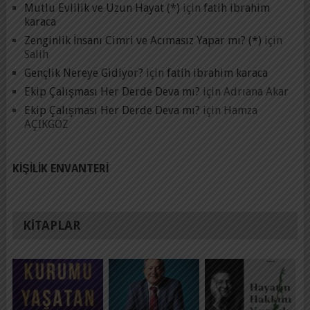
Mutlu Evlilik ve Uzun Hayat (*)
için
fatih ibrahim
karaca
Zenginlik İnsanı Cimri ve Acımasız Yapar mı? (*)
için
Salih
Gençlik Nereye Gidiyor?
için
fatih ibrahim karaca
Ekip Çalışması Her Derde Deva mı?
için
Adrıana Akar
Ekip Çalışması Her Derde Deva mı?
için
Hamza
AÇIKGÖZ
KIŞILIK ENVANTERI
KITAPLAR