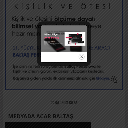
X
Facebook
Instagram
LinkedIn
YouTube
Vimeo
MEDYADA ACAR BALTAŞ