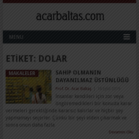
MENU
ETIKET:
DOLAR
SAHIP OLMANIN
MAKALELER
DAYANILMAZ ÜSTÜNLÜĞÜ
Prof. Dr. Acar Baltaş
|
18 Eylül 2019
İnsanlar kendileri için zor veya
öngöremedikleri bir konuda karar
vermeleri gerektiğinde kararsız kalırlar ve hiçbir şey
yapmamayı seçerler. Çünkü bir şeyi elden çıkarmak ve
sonra onun daha fazla
Devamını Oku