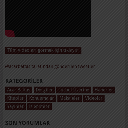
Tüm Videoları görmek için tıklayın!
@acarbaltas tarafından gönderilen tweetler
KATEGORILER
Acar Baltaş
Dergiler
Futbol Üzerine
Haberler
Kitaplar
Konuşmalar
Makaleler
Videolar
Yayınlar
İzlenimler
SON YORUMLAR