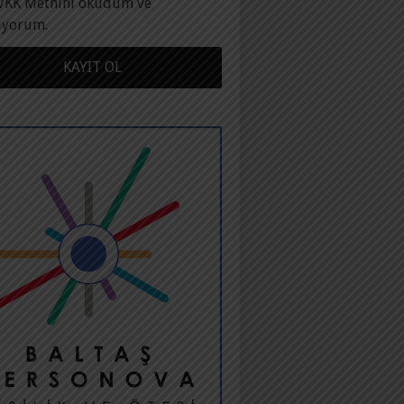
VKK Metnini okudum ve
ıyorum.