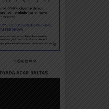
X
Facebook
Instagram
LinkedIn
YouTube
Vimeo
YADA ACAR BALTAŞ