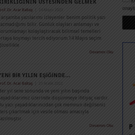
K
KIRIKLIĞININ ÜSTESINDEN GELMEK
onayl
rof. Dr. Acar Baltaş
|
24 Mayıs 2023
arşamba yazılarımı izleyenler benim politik yazı
azmadığımı bilir. Günlük olayları anlamayı ve
yorumlamayı kolaylaştıracak bilimsel temelleri
ortaya koymayı tercih ediyorum.14 Mayıs seçim
özellikle
Devamını Oku
YENI BIR YILIN EŞIĞINDE…
rof. Dr. Acar Baltaş
|
21 Aralık 2022
er yıl sene sonunda ve yeni yılın başında
yaşadıklarımız üzerinde düşünmeye ihtiyaç vardır.
Bu yazı yaşadıklarınızdan çok memnun değilseniz
ers çıkartmak için vesile olması amacıyla
azılmıştır.
Devamını Oku