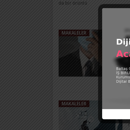
da bir örüntü
MAKALELER
P
a
u
MAKALELER
P
G