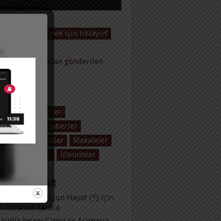
Videoları görmek için tıklayın!
baltas tarafından gönderilen
ler
EGORILER
 Baltaş
Dergiler
ol Üzerine
Haberler
plar
Konuşmalar
Makaleler
olar
Yayınlar
İzlenimler
 YORUMLAR
lu Evlilik ve Uzun Hayat (*)
için
ih ibrahim karaca
ginlik İnsanı Cimri ve Acımasız