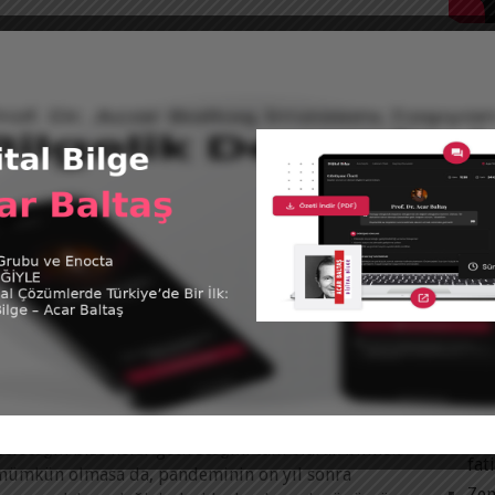
Devamını Oku
Tüm 
İŞ HAYATINDA POST-COVID SENDROMU
@acar
rof. Dr. Acar Baltaş
|
22 Kasım 2021
tweet
Covid-19 geçirmesine rağmen hastalığın etkilerini
tlatamayanlar için mücadele aylarca sürüyor. Post-
KAT
Covid Sendromu olarak adlandırılan bu durum,
Acar
pandeminin iş hayatı üzerindeki uzun dönemli ve
yumu zorlaştırıcı etkileri açısından da
Futb
Devamını Oku
Kita
Vide
GELECEK GELDI
SON
rof. Dr. Acar Baltaş
|
14 Ekim 2021
Mut
eleceğin bize neler getireceğini tam olarak bilmek
fat
mümkün olmasa da, pandeminin on yıl sonra
Zen