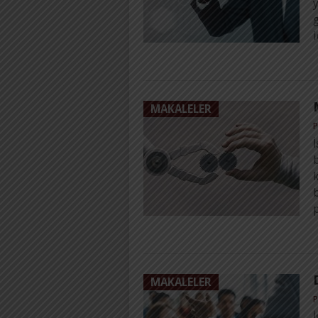
MAKALELER
P
İ
b
k
b
MAKALELER
P