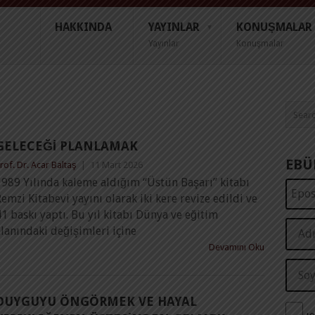
HAKKINDA
YAYINLAR
KONUŞMALAR
Yayınlar
Konuşmalar
GELECEĞI PLANLAMAK
EBÜ
rof. Dr. Acar Baltaş
|
11 Mart 2026
1989 Yılında kaleme aldığım “Üstün Başarı” kitabı
emzi Kitabevi yayını olarak iki kere revize edildi ve
1 baskı yaptı. Bu yıl kitabı Dünya ve eğitim
lanındaki değişimleri içine
Devamını Oku
DUYGUYU ÖNGÖRMEK VE HAYAL