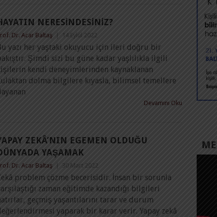
HAYATIN NERESINDESINIZ?
rof. Dr. Acar Baltaş
|
14 Eylül 2022
u yazı her yaştaki okuyucu için ileri doğru bir
akıştır. Şimdi sizi bu güne kadar yaşlılıkla ilgili
kişilerin kendi deneyimlerinden kaynaklanan
ulaktan dolma bilgilere kıyasla, bilimsel temellere
dayanan
Devamını Oku
YAPAY ZEKÂ’NIN EGEMEN OLDUĞU
MED
DÜNYADA YAŞAMAK
rof. Dr. Acar Baltaş
|
30 Mart 2022
Zekâ problem çözme becerisidir. İnsan bir sorunla
arşılaştığı zaman eğitimde kazandığı bilgileri
atırlar, geçmiş yaşantılarını tarar ve durum
eğerlendirmesi yaparak bir karar verir. Yapay zekâ