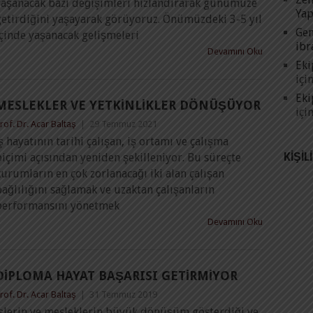
yaşanacak bazı değişimleri hızlandırarak günümüze
Yap
getirdiğini yaşayarak görüyoruz. Önümüzdeki 3-5 yıl
Gen
içinde yaşanacak gelişmeleri
ibr
Devamını Oku
Eki
içi
Eki
MESLEKLER VE YETKINLIKLER DÖNÜŞÜYOR
içi
rof. Dr. Acar Baltaş
|
29 Temmuz 2021
ş hayatının tarihi çalışan, iş ortamı ve çalışma
KIŞIL
içimi açısından yeniden şekilleniyor. Bu süreçte
urumların en çok zorlanacağı iki alan çalışan
ağlılığını sağlamak ve uzaktan çalışanların
performansını yönetmek
Devamını Oku
DIPLOMA HAYAT BAŞARISI GETIRMIYOR
rof. Dr. Acar Baltaş
|
31 Temmuz 2019
İşlerin ve mesleklerin büyük dönüşüm gösterdiği ve