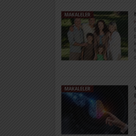
MAKALELER
P
B
b
k
MAKALELER
P
k
h
d