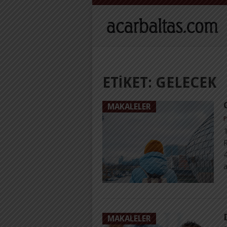
ETIKET:
GELECEK
MAKALELER
P
R
4
a
MAKALELER