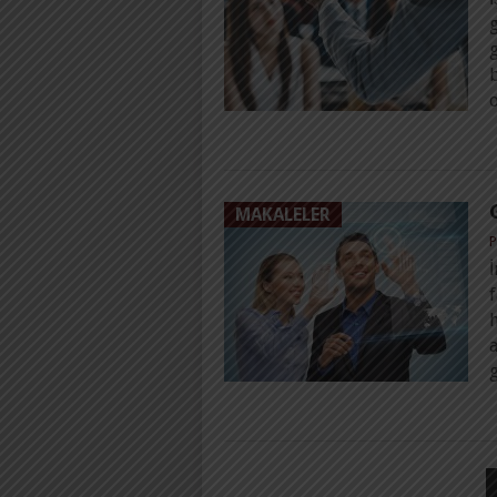
b
MAKALELER
P
İ
f
g
YAZI