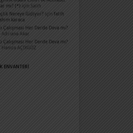
ar mı? (*)
için
Salih
çlik Nereye Gidiyor?
için
fatih
ahim karaca
p Çalışması Her Derde Deva mı?
n
Adrıana Akar
p Çalışması Her Derde Deva mı?
n
Hamza AÇIKGÖZ
IK ENVANTERI