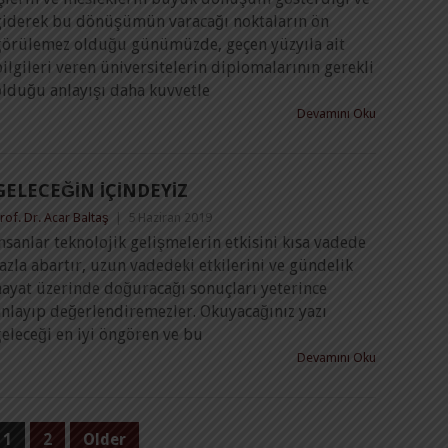
giderek bu dönüşümün varacağı noktaların ön
görülemez olduğu günümüzde, geçen yüzyıla ait
ilgileri veren üniversitelerin diplomalarının gerekli
olduğu anlayışı daha kuvvetle
Devamını Oku
GELECEĞIN İÇINDEYIZ
rof. Dr. Acar Baltaş
|
5 Haziran 2019
nsanlar teknolojik gelişmelerin etkisini kısa vadede
azla abartır, uzun vadedeki etkilerini ve gündelik
hayat üzerinde doğuracağı sonuçları yeterince
anlayıp değerlendiremezler. Okuyacağınız yazı
eleceği en iyi öngören ve bu
Devamını Oku
1
2
Older