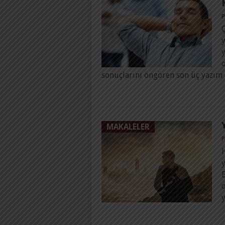
P
Ç
y
sonuçlarını öngören son üç yazım (
MAKALELER
P
H
d
y