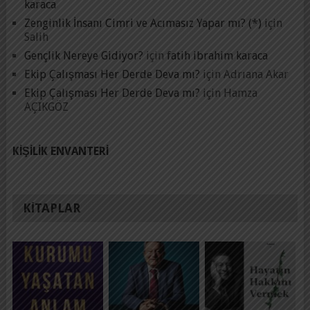
karaca
Zenginlik İnsanı Cimri ve Acımasız Yapar mı? (*)
için
Salih
Gençlik Nereye Gidiyor?
için
fatih ibrahim karaca
Ekip Çalışması Her Derde Deva mı?
için
Adrıana Akar
Ekip Çalışması Her Derde Deva mı?
için
Hamza
AÇIKGÖZ
KIŞILIK ENVANTERI
KITAPLAR