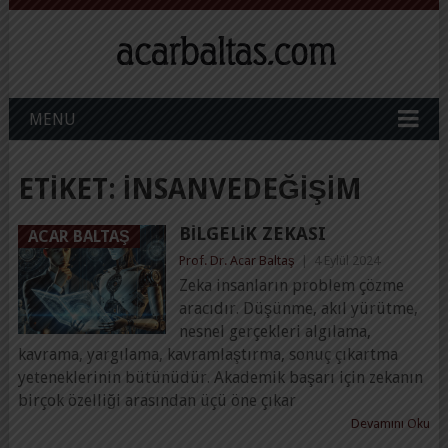
MENU
ETIKET:
INSANVEDEĞIŞIM
BILGELIK ZEKASI
ACAR BALTAŞ
Prof. Dr. Acar Baltaş
|
4 Eylül 2024
Zeka insanların problem çözme
aracıdır. Düşünme, akıl yürütme,
nesnel gerçekleri algılama,
kavrama, yargılama, kavramlaştırma, sonuç çıkartma
yeteneklerinin bütünüdür. Akademik başarı için zekanın
birçok özelliği arasından üçü öne çıkar
Devamını Oku