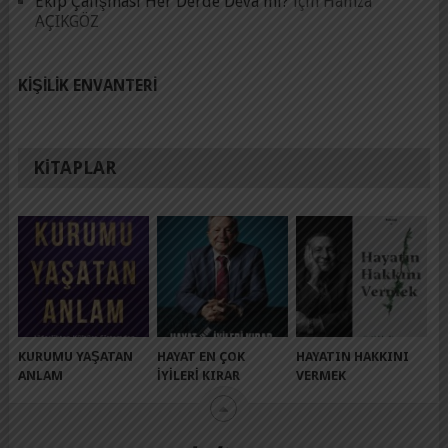
Ekip Çalışması Her Derde Deva mı?
için
Hamza
AÇIKGÖZ
KIŞILIK ENVANTERI
KITAPLAR
KURUMU YAŞATAN
HAYAT EN ÇOK
HAYATIN HAKKINI
ANLAM
İYILERI KIRAR
VERMEK