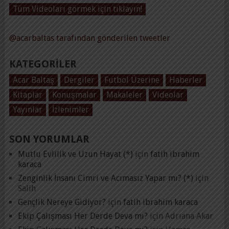
Tüm Videoları görmek için tıklayın!
@acarbaltas tarafından gönderilen tweetler
KATEGORILER
Acar Baltaş
Dergiler
Futbol Üzerine
Haberler
Kitaplar
Konuşmalar
Makaleler
Videolar
Yayınlar
İzlenimler
SON YORUMLAR
Mutlu Evlilik ve Uzun Hayat (*)
için
fatih ibrahim
karaca
Zenginlik İnsanı Cimri ve Acımasız Yapar mı? (*)
için
Salih
Gençlik Nereye Gidiyor?
için
fatih ibrahim karaca
Ekip Çalışması Her Derde Deva mı?
için
Adrıana Akar