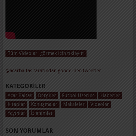
Tüm Videoları görmek için tıklayın!
@acarbaltas tarafından gönderilen tweetler
KATEGORILER
Acar Baltaş
Dergiler
Futbol Üzerine
Haberler
Kitaplar
Konuşmalar
Makaleler
Videolar
Yayınlar
İzlenimler
SON YORUMLAR