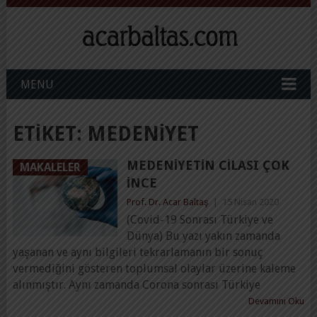
MENU
ETIKET:
MEDENIYET
MEDENIYETIN CILASI ÇOK
MAKALELER
İNCE
Prof. Dr. Acar Baltaş
|
15 Nisan 2020
(Covid-19 Sonrası Türkiye ve
Dünya) Bu yazı yakın zamanda
yaşanan ve aynı bilgileri tekrarlamanın bir sonuç
vermediğini gösteren toplumsal olaylar üzerine kaleme
alınmıştır. Aynı zamanda Corona sonrası Türkiye
Devamını Oku