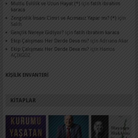
Mutlu Evlilik ve Uzun Hayat (*)
için
fatih ibrahim
karaca
Zenginlik İnsanı Cimri ve Acımasız Yapar mı? (*)
için
Salih
Gençlik Nereye Gidiyor?
için
fatih ibrahim karaca
Ekip Çalışması Her Derde Deva mı?
için
Adrıana Akar
Ekip Çalışması Her Derde Deva mı?
için
Hamza
AÇIKGÖZ
KIŞILIK ENVANTERI
KITAPLAR