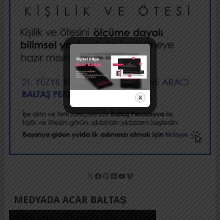
X
Facebook
Instagram
LinkedIn
YouTube
Vimeo
MEDYADA ACAR BALTAŞ