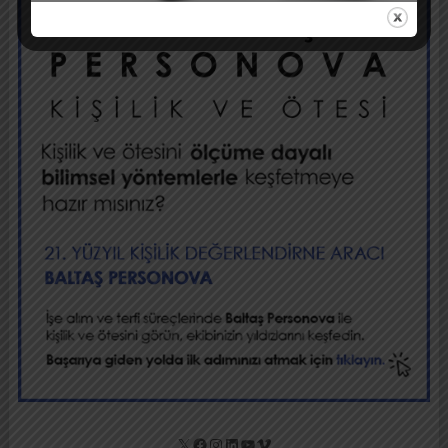
X
Facebook
Instagram
LinkedIn
YouTube
Vimeo