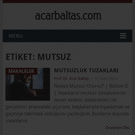
MENU
ETIKET:
MUTSUZ
MUTSUZLUK TUZAKLARI
MAKALELER
Prof. Dr. Acar Baltaş
|
13 Mart 2024
Neden Mutsuz Oluruz? | Bölüm II
| İnsanların mutsuz olmasının en
temel nedeni, beklentileri ile
gerçekleri arasındaki uçurum, başkalarıyla kıyaslamak ve
geçmişe takılmak olduğunu yazmıştım. Bunların dışında
insanların
Devamını Oku