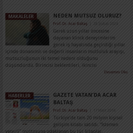
NEDEN MUTSUZ OLURUZ?
MAKALELER
Prof. Dr. Acar Baltaş
|
28 Şubat 2024
Gerek uzun yıllar öncesine
dayanan klinik deneyimlerim
gerek iş hayatında geçirdiği yıllar
içinde donanımlı ve değerli insanların mutluluk arayışı,
mutsuzluğunun iki temel nedeni olduğunu
düşündürdü. Birincisi beklentileri, ikincisi
Devamını Oku
GAZETE VATAN’DA ACAR
HABERLER
BALTAŞ
Prof. Dr. Acar Baltaş
|
17 Mart 2016
Türkiye’de tam 20 milyon kişisel
gelişim kitabı satıldı. “İstemen
yeterli” mottosuna odaklanan bu tür kitaplar,