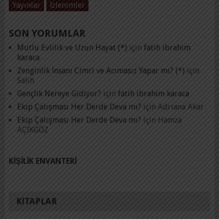
Yayınlar
İzlenimler
SON YORUMLAR
Mutlu Evlilik ve Uzun Hayat (*)
için
fatih ibrahim
karaca
Zenginlik İnsanı Cimri ve Acımasız Yapar mı? (*)
için
Salih
Gençlik Nereye Gidiyor?
için
fatih ibrahim karaca
Ekip Çalışması Her Derde Deva mı?
için
Adrıana Akar
Ekip Çalışması Her Derde Deva mı?
için
Hamza
AÇIKGÖZ
KIŞILIK ENVANTERI
KITAPLAR