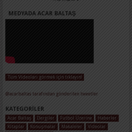
MEDYADA ACAR BALTAŞ
Tüm Videoları görmek için tıklayın!
@acarbaltas tarafından gönderilen tweetler
KATEGORILER
Acar Baltaş
Dergiler
Futbol Üzerine
Haberler
Kitaplar
Konuşmalar
Makaleler
Videolar