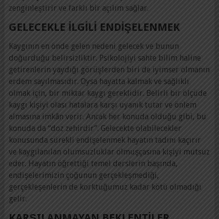
zenginleştirir ve farklı bir açılım sağlar.
GELECEKLE ILGILI ENDIŞELENMEK
Kaygının en önde gelen nedeni gelecek ve bunun
doğurduğu belirsizliktir. Psikolojiyi sahte bilim haline
getirenlerin yaydığı görüşlerden biri de iyimser olmanın
erdem sayılmasıdır. Oysa hayatta kalmak ve sağlıklı
olmak için, bir miktar kaygı gereklidir. Belirli bir ölçüde
kaygı kişiyi olası hatalara karşı uyanık tutar ve önlem
almasına imkân verir. Ancak her konuda olduğu gibi, bu
konuda da “doz zehirdir”. Gelecekte olabilecekler
konusunda sürekli endişelenmek hayatın tadını kaçırır
ve kaygılanılan olumsuzluklar olmuşçasına kişiyi mutsuz
eder. Hayatın öğrettiği temel derslerin başında,
endişelerimizin çoğunun gerçekleşmediği,
gerçekleşenlerin de korktuğumuz kadar kötü olmadığı
gelir.
KARŞILANMAYAN BEKLENTILER