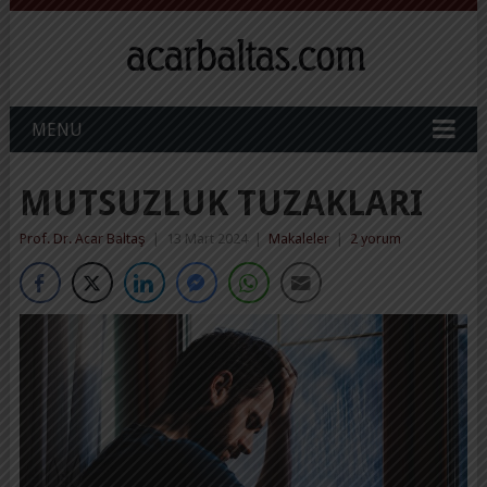
MENU
MUTSUZLUK TUZAKLARI
Prof. Dr. Acar Baltaş
|
13 Mart 2024
|
Makaleler
|
2 yorum