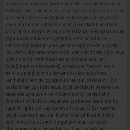
birkaçına gereğinden fazla önem atfedip hayatı daha da
zorlaştırırlar. Çocuklarını “proje çocuk” olarak yetiştiren,
bu arada evde bir veya daha fazla hayvan besleyip her
şeyin mükemmel olmasını bekleyen ev kadınları buna
bir örnektir. Hayatı gereğinden fazla karmaşıklaştıranlar
çoğunlukla mükemmeliyetçidir, kontrolcüdür ve
kendilerini başkalarıyla kıyaslama eğiliminde oldukları
için, farklı kişilerce önem teşkil eden ölçütleri, ilgili veya
ilgisiz olarak kendi hayatlarına da dâhil ederler.
Çocuğunun tenise yeteneği olmasa da “herkes” tenis
dersi aldırdığı için bu kervana katılan baba hem
kendisinin hem de çocuğunun hayatını zorlaştırır. Bir
başka örnek çok fazla eşya, giysi ve objeyle yaşamak ve
hepsinde aynı uyum ve mükemmelliği beklemektir.
Böyleleri bir haftalık seyahate, gurbetten kesin dönüş
yapanlar gibi, çok sayıda bavulla çıkar. Diğer taraftan
hayatı karmaşıklaştıran kişilerin önceliklerini doğru
belirlemek konusunda bir gelişim alanı da vardır.
Mükemmel olsun veya olmasın, hayatlarında her