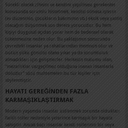
Sürekli olarak zihnini ve kendini yapılması gerekenler
konusunda sorumlu hissetmek, kendisi olmasa işlerin
(ev düzeninin, çocukların bakımının vb.) eksik veya yanlış
olacağını düşünmek son derece yorucudur. Bu hem
kişiyi duygusal açıdan yorar hem de bedensel olarak
tükenmesine neden olur. Bu yaklaşımın sonucunda
çevredeki insanlar ya rahatlarından memnun olur ve
bütün yükü gönüllü olana yıkar ya da sorumluluk
almadıkları için gelişmezler. Herkesin malumu olan,
“mezarlıklar vazgeçilmez olduğuna inanan insanlarla
doludur” sözü muhtemelen bu tür kişiler için
söylenmiştir.
HAYATI GEREĞINDEN FAZLA
KARMAŞIKLAŞTIRMAK
Modern yaşamda insanlar üstlenmek zorunda oldukları
farklı roller nedeniyle yeterince karmaşık bir hayata
sahiptir. Ancak bazı insanlar kendi rollerinin bir veya