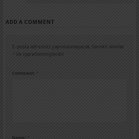
ADD A COMMENT
E-posta adresiniz yayınlanmayacak.
Gerekli alanlar
*
ile işaretlenmişlerdir
*
Comment:
*
Name: