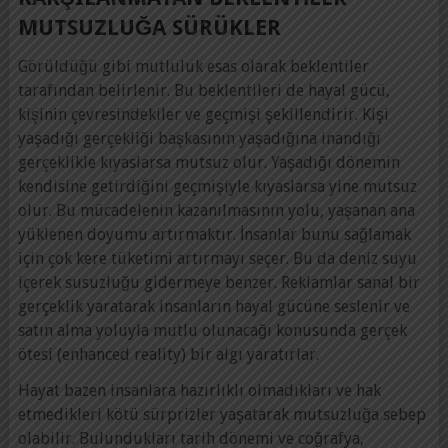
MUTSUZLUĞA SÜRÜKLER
Görüldüğü gibi mutluluk esas olarak beklentiler
tarafından belirlenir. Bu beklentileri de hayal gücü,
kişinin çevresindekiler ve geçmişi şekillendirir. Kişi
yaşadığı gerçekliği başkasının yaşadığına inandığı
gerçeklikle kıyaslarsa mutsuz olur. Yaşadığı dönemin
kendisine getirdiğini geçmişiyle kıyaslarsa yine mutsuz
olur. Bu mücadelenin kazanılmasının yolu, yaşanan ana
yüklenen doyumu artırmaktır. İnsanlar bunu sağlamak
için çok kere tüketimi artırmayı seçer. Bu da deniz suyu
içerek susuzluğu gidermeye benzer. Reklamlar sanal bir
gerçeklik yaratarak insanların hayal gücüne seslenir ve
satın alma yoluyla mutlu olunacağı konusunda gerçek
ötesi (enhanced reality) bir algı yaratırlar.
Hayat bazen insanlara hazırlıklı olmadıkları ve hak
etmedikleri kötü sürprizler yaşatarak mutsuzluğa sebep
olabilir. Bulundukları tarih dönemi ve coğrafya,