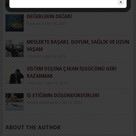
RELATED POSTS
DEĞERLERIN DEĞERI
4 yorum
|
Mar 18, 2015
MESLEKTE BAŞARI, DOYUM, SAĞLIK VE UZUN
YAŞAM
1 Yorum
|
Ara 14, 2016
SISTEM DIŞINA ÇIKAN İŞGÜCÜNÜ GERI
KAZANMAK
1 Yorum
|
Tem 10, 2010
İŞ ETIĞININ DÜŞÜNDÜRDÜKLERI
Yorum yapılmamış
|
Eki 16, 2003
ABOUT THE AUTHOR