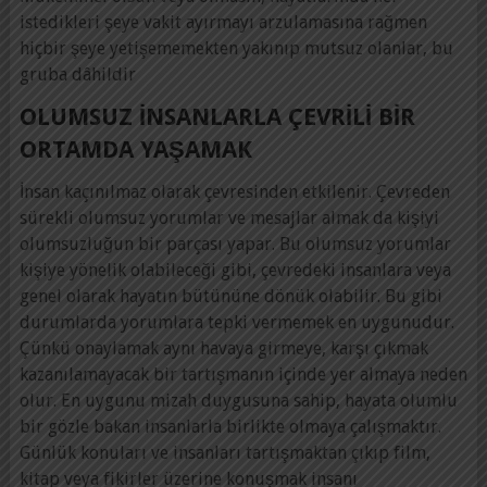
istedikleri şeye vakit ayırmayı arzulamasına rağmen
hiçbir şeye yetişememekten yakınıp mutsuz olanlar, bu
gruba dâhildir
OLUMSUZ INSANLARLA ÇEVRILI BIR
ORTAMDA YAŞAMAK
İnsan kaçınılmaz olarak çevresinden etkilenir. Çevreden
sürekli olumsuz yorumlar ve mesajlar almak da kişiyi
olumsuzluğun bir parçası yapar. Bu olumsuz yorumlar
kişiye yönelik olabileceği gibi, çevredeki insanlara veya
genel olarak hayatın bütününe dönük olabilir. Bu gibi
durumlarda yorumlara tepki vermemek en uygunudur.
Çünkü onaylamak aynı havaya girmeye, karşı çıkmak
kazanılamayacak bir tartışmanın içinde yer almaya neden
olur. En uygunu mizah duygusuna sahip, hayata olumlu
bir gözle bakan insanlarla birlikte olmaya çalışmaktır.
Günlük konuları ve insanları tartışmaktan çıkıp film,
kitap veya fikirler üzerine konuşmak insanı