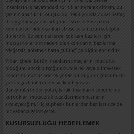
paylaşmam ve takip eden yirmi yıllarda, benzer
insanların iş hayatındaki zorluklarına tanık olmam, bu
yazının ana fikrini oluşturdu. 1983 yılında Zuhal Baltaş
ile uygulamaya başladığımız “Stresle Başaçıkma
Seminerleri”nde insanları strese sokan uzun sebepler
dinlerdik. Bu seminerlerde, çok kere bazıları için
mutsuzluklarının nedeni olan konuların, bazılarına
“değersiz, anlamsız hatta gülünç” geldiğini görürdük.
Yıllar içinde, bütün insanların amaçlarını mutluluk
olduğunu ancak birçoğunun, bilerek veya bilmeyerek,
kendisini mutsuz edecek yollar bulduğunu gördüm. Bu
yazıda gözlemlerimden ve kendi yaşam
deneyimlerimden yola çıkarak, insanların kendilerine
kurdukları mutsuzluk tuzaklarından bazılarını
sıralayacağım. Hiç şüphesiz bunlardan bazıları size de
hiç yabancı gelmeyecek.
KUSURSUZLUĞU HEDEFLEMEK