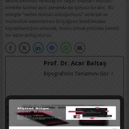
aksine sıkıntısız ve kolay bir hayat insanları mutsuz
etmekle kalmaz aynı zamanda da işlevsiz bırakır. Bu
sebeple “neden mutsuz olduğumuzu” anlarsak ve
mutsuzluk nedenlerinin birçoğunu kendimizden
kaynaklandığını anlarsak, mutlu olmak yolunda önemli
bir adım atmış oluruz.
Prof. Dr. Acar Baltaş
Biyografinin Tamamını Gör
Tags:
Acar Baltaş
,
Geçmişe Takılmak
,
hayal
,
Kıyaslama
,
makale
,
mutsuz
,
Neden
,
Neden Mutsuz Oluruz
,
Psikoloji
,
Uçurum