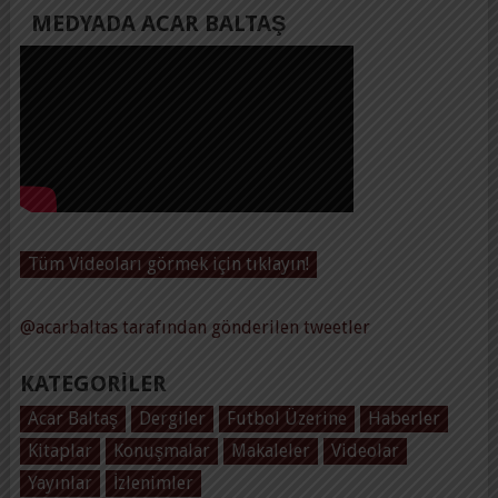
MEDYADA ACAR BALTAŞ
Tüm Videoları görmek için tıklayın!
@acarbaltas tarafından gönderilen tweetler
KATEGORILER
Acar Baltaş
Dergiler
Futbol Üzerine
Haberler
Kitaplar
Konuşmalar
Makaleler
Videolar
Yayınlar
İzlenimler