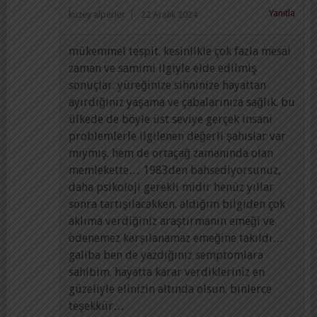
Yanıtla
kuzey alperler
22 Aralık 2024
mükemmel tespit. kesinlikle çok fazla mesai
zaman ve samimi ilgiyle elde edilmiş
sonuçlar. yüreğinize sihninize hayattan
ayırdığınız yaşama ve çabalarınıza sağlık. bu
ülkede de böyle üst seviye gerçek insani
problemlerle ilgilenen değerli şahıslar var
mıymış. hem de ortaçağ zamanında olan
memlekette… 1983den bahsediyorsunuz,
daha psikoloji gerekli midir henüz yıllar
sonra tartışılacakken. aldığım bilgiden çok
aklıma verdiğiniz araştırmanın emeği ve
ödenemez karşılanamaz emeğine takıldı…
galiba ben de yazdığınız semptomlara
sahibim. hayatta karar verdikleriniz en
güzeliyle elinizin altında olsun. binlerce
teşekkür…