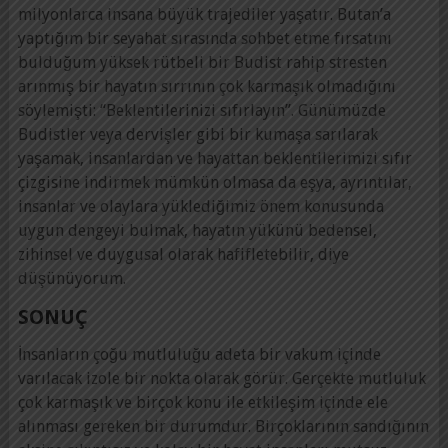
milyonlarca insana büyük trajediler yaşatır. Butan’a
yaptığım bir seyahat sırasında sohbet etme fırsatını
bulduğum yüksek rütbeli bir Budist rahip stresten
arınmış bir hayatın sırrının çok karmaşık olmadığını
söylemişti: “Beklentilerinizi sıfırlayın”. Günümüzde
Budistler veya dervişler gibi bir kumaşa sarılarak
yaşamak, insanlardan ve hayattan beklentilerimizi sıfır
çizgisine indirmek mümkün olmasa da eşya, ayrıntılar,
insanlar ve olaylara yüklediğimiz önem konusunda
uygun dengeyi bulmak, hayatın yükünü bedensel,
zihinsel ve duygusal olarak hafifletebilir, diye
düşünüyorum.
SONUÇ
İnsanların çoğu mutluluğu adeta bir vakum içinde
varılacak izole bir nokta olarak görür. Gerçekte mutluluk
çok karmaşık ve birçok konu ile etkileşim içinde ele
alınması gereken bir durumdur. Birçoklarının sandığının