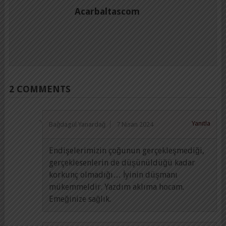
Acarbaltascom
2 COMMENTS
Yanıtla
Bağdagül Yanardağ
7 Nisan 2024
Endişelerimizin çoğunun gerçekleşmediği,
gerçeklesenlerin de düşünüldüğü kadar
korkunç olmadığı… İyinin düşmanı
mükemmeldir. Yazdım aklıma hocam.
Emeğinize sağlık.