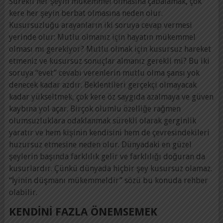
Sürekli her şeyin mükemmel olmasına çabalamak, çok
kere her şeyin berbat olmasına neden olur.
Kusursuzluğu arayanların iki soruya cevap vermesi
yerinde olur: Mutlu olmanız için hayatın mükemmel
olması mı gerekiyor? Mutlu olmak için kusursuz hareket
etmeniz ve kusursuz sonuçlar almanız gerekli mi? Bu iki
soruya “evet” cevabı verenlerin mutlu olma şansı yok
denecek kadar azdır. Beklentileri gerçekçi olmayacak
kadar yükseltmek, çok kere öz saygıda azalmaya ve güven
kaybına yol açar. Birçok olumlu özelliğe rağmen
olumsuzluklara odaklanmak sürekli olarak gerginlik
yaratır ve hem kişinin kendisini hem de çevresindekileri
huzursuz etmesine neden olur. Dünyadaki en güzel
şeylerin başında farklılık gelir ve farklılığı doğuran da
kusurlardır. Çünkü dünyada hiçbir şey kusursuz olamaz.
“İyinin düşmanı mükemmeldir” sözü bu konuda rehber
olabilir.
KENDINI FAZLA ÖNEMSEMEK