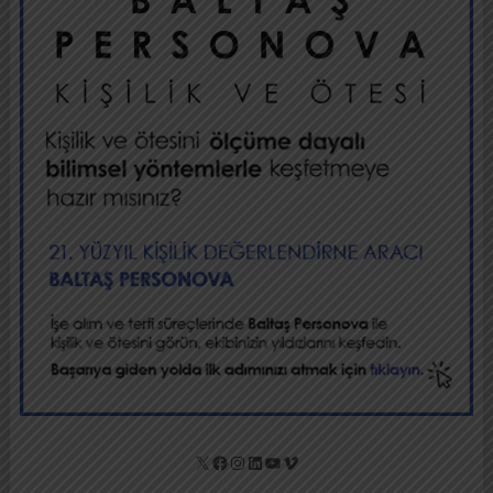
X
Facebook
Instagram
LinkedIn
YouTube
Vimeo