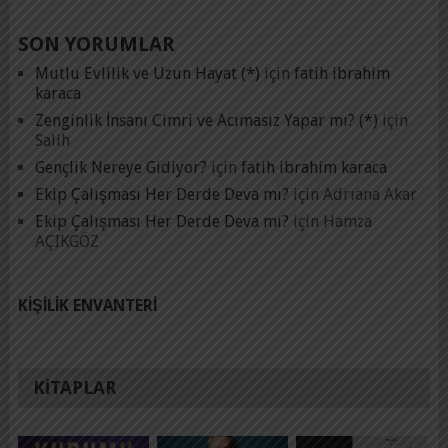
SON YORUMLAR
Mutlu Evlilik ve Uzun Hayat (*)
için
fatih ibrahim
karaca
Zenginlik İnsanı Cimri ve Acımasız Yapar mı? (*)
için
Salih
Gençlik Nereye Gidiyor?
için
fatih ibrahim karaca
Ekip Çalışması Her Derde Deva mı?
için
Adrıana Akar
Ekip Çalışması Her Derde Deva mı?
için
Hamza
AÇIKGÖZ
KIŞILIK ENVANTERI
KITAPLAR