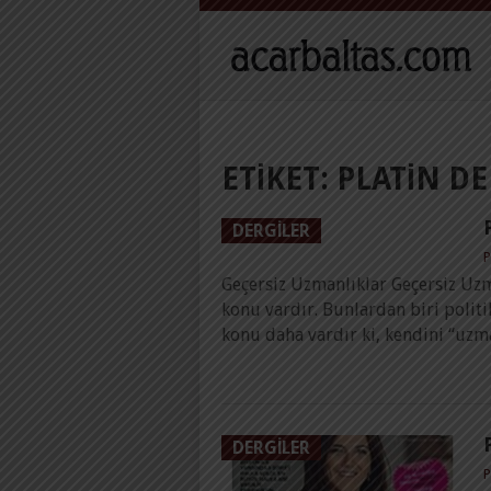
ETIKET:
PLATIN DE
DERGILER
P
Geçersiz Uzmanlıklar Geçersiz Uz
konu vardır. Bunlardan biri politi
konu daha vardır ki, kendini “uzm
DERGILER
P