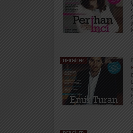
ç
g
k
DERGILER
P
b
P