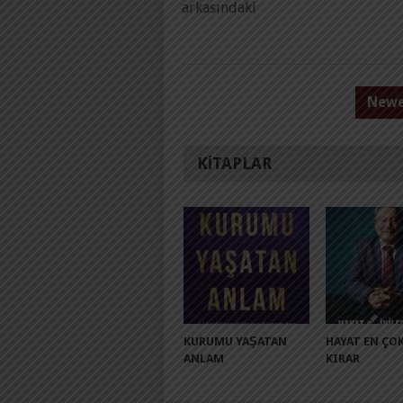
arkasındaki
YAZI
Newe
SAYFALAMASI
KITAPLAR
KURUMU YAŞATAN
HAYAT EN ÇOK
ANLAM
KIRAR