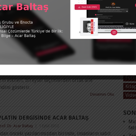
rof. Dr. Acar Baltaş
|
1 Ocak 2013
ki dot-com hisselerindeki çöküşün ardından, 2002
nans merkezi ve kapitalizmin kalesi Wall Street’de
Tüm 
eken kişi ve
Devamını Oku
@acar
tweet
PLATIN DERGISINDE ACAR BALTAŞ
KAT
rof. Dr. Acar Baltaş
|
1 Kasım 2012
Acar
ndeki Etkisi Hayatın içinde kadın ve erkeğin
Futb
rin etkileri, bireysel seçimlerden ortak aile
Kita
dini gösterir.
Devamını Oku
Vide
SON
PLATIN DERGISINDE ACAR BALTAŞ
Mut
rof. Dr. Acar Baltaş
|
1 Eylül 2012
fat
an önceki yazılarımızdan birinde, insanların sabit
Zen