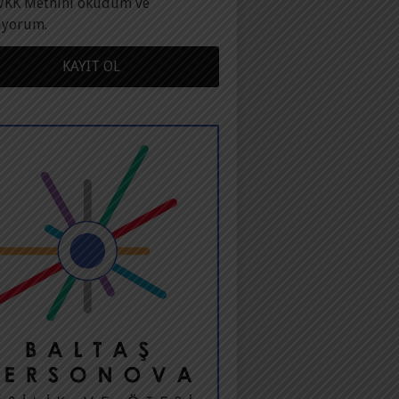
VKK Metnini okudum ve
ıyorum.