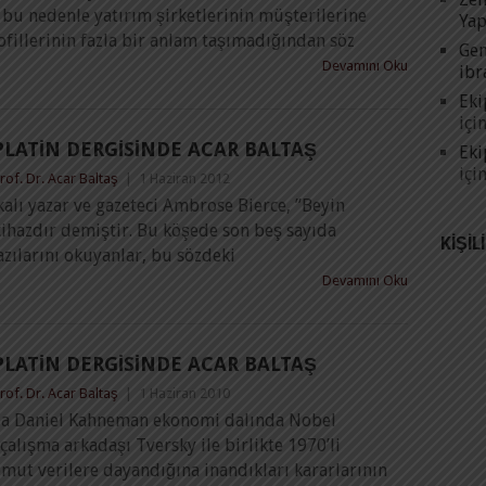
 bu nedenle yatırım şirketlerinin müşterilerine
Yap
ofillerinin fazla bir anlam taşımadığından söz
Gen
Devamını Oku
ibr
Eki
içi
PLATIN DERGISINDE ACAR BALTAŞ
Eki
içi
rof. Dr. Acar Baltaş
|
1 Haziran 2012
alı yazar ve gazeteci Ambrose Bierce, ”Beyin
hazdır demiştir. Bu köşede son beş sayıda
KIŞIL
zılarını okuyanlar, bu sözdeki
Devamını Oku
PLATIN DERGISINDE ACAR BALTAŞ
rof. Dr. Acar Baltaş
|
1 Haziran 2010
da Daniel Kahneman ekonomi dalında Nobel
alışma arkadaşı Tversky ile birlikte 1970’li
omut verilere dayandığına inandıkları kararlarının