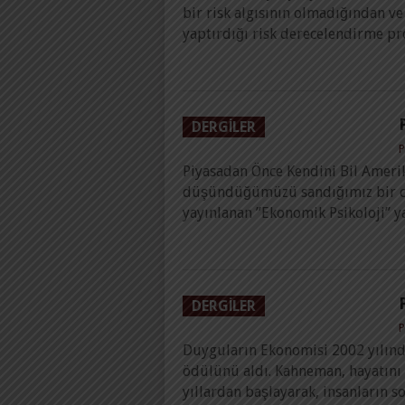
bir risk algısının olmadığından ve
yaptırdığı risk derecelendirme pr
DERGILER
P
Piyasadan Önce Kendini Bil Amerik
düşündüğümüzü sandığımız bir ci
yayınlanan ”Ekonomik Psikoloji” ya
DERGILER
P
Duyguların Ekonomisi 2002 yılın
ödülünü aldı. Kahneman, hayatını ç
yıllardan başlayarak, insanların s