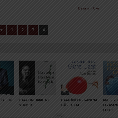
Devamını Oku
r
1
2
3
4
 İYILERI
HAYATIN HAKKINI
HAYALINI YORGANINA
AKILSIZ
VERMEK
GÖRE UZAT
CEZASIN
ÇEKER