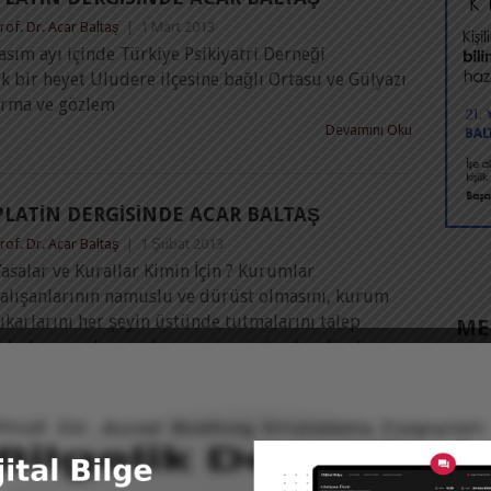
rof. Dr. Acar Baltaş
|
1 Mart 2013
ım ayı içinde Türkiye Psikiyatri Derneği
k bir heyet Uludere ilçesine bağlı Ortasu ve Gülyazı
tırma ve gözlem
Devamını Oku
PLATIN DERGISINDE ACAR BALTAŞ
rof. Dr. Acar Baltaş
|
1 Şubat 2013
asalar ve Kurallar Kimin İçin ? Kurumlar
çalışanlarının namuslu ve dürüst olmasını, kurum
ıkarlarını her şeyin üstünde tutmalarını talep
MED
ederler ve çalışanın kurum üzerinden kendi çıkarına
herhangi bir
Devamını Oku
PLATIN DERGISINDE ACAR BALTAŞ