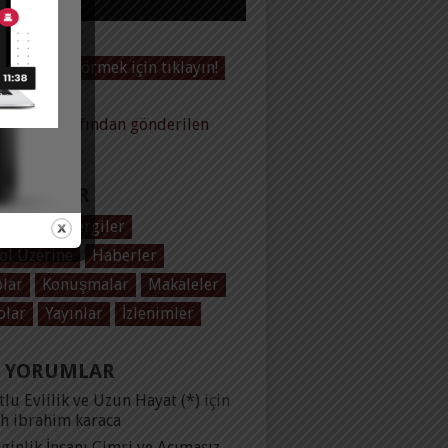
Videoları görmek için tıklayın!
baltas tarafından gönderilen
ler
EGORILER
 Baltaş
Dergiler
ol Üzerine
Haberler
plar
Konuşmalar
Makaleler
olar
Yayınlar
İzlenimler
 YORUMLAR
lu Evlilik ve Uzun Hayat (*)
için
ih ibrahim karaca
ginlik İnsanı Cimri ve Acımasız