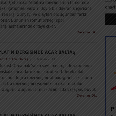
K
Çıkar Çatışması Aldatma davranışının temelinde
onayl
ıkar çatışması vardır. Böyle bir davranış içerisine
iren kişi dünyayı ve olayları olduğundan farklı
görür. Bunun en somut örneği spor
arşılaşmalarında ortaya çıkar.
Devamını Oku
PLATIN DERGISINDE ACAR BALTAŞ
rof. Dr. Acar Baltaş
|
1 Haziran 2013
Dürüst Olmamak Yalan söylemenin, hile yapmanın,
aşkalarını aldatmanın, kuralları bilerek ihlal
etmenin doğru davranışlar olmadığını herkes bilir.
eki bu davranışları yapanların nasıl insanlar
olduğunu düşünürsünüz? Aramızda yaşayan, büyük
Devamını Oku
PLATIN DERGISINDE ACAR BALTAŞ