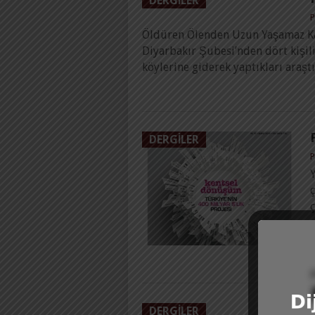
DERGILER
P
Öldüren Ölenden Uzun Yaşamaz Kas
Diyarbakır Şubesi’nden dört kişili
köylerine giderek yaptıkları araş
DERGILER
P
Y
ç
DERGILER