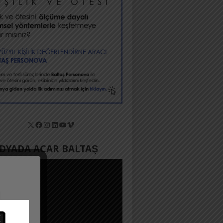
X
Facebook
Instagram
LinkedIn
YouTube
Vimeo
YADA ACAR BALTAŞ