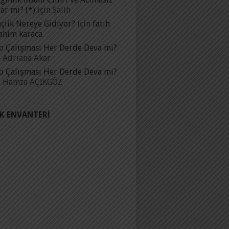
ar mı? (*)
için
Salih
çlik Nereye Gidiyor?
için
fatih
ahim karaca
p Çalışması Her Derde Deva mı?
n
Adrıana Akar
p Çalışması Her Derde Deva mı?
n
Hamza AÇIKGÖZ
IK ENVANTERI