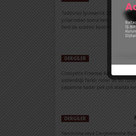
P
Tedbirsiz İyimserlik 2000 yılında
yıllarından sonra hem dünyanın fi
hem de sistemi kontrol etmesi ger
DERGILER
P
Cinsiyetin Finansal Kararlar Üzeri
üstlendiği farklı roller ve bu rolle
yaşamına kadar pek çok alanda ken
DERGILER
P
Yanıltılma veya Çerçevelenme Bund