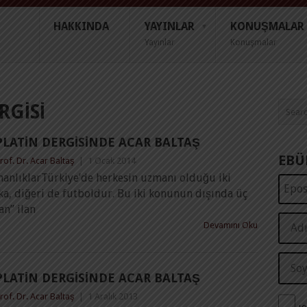
HAKKINDA
YAYINLAR
KONUŞMALAR
Yayınlar
Konuşmalar
RGISI
PLATIN DERGISINDE ACAR BALTAŞ
EBÜ
rof. Dr. Acar Baltaş
|
1 Ocak 2014
manlıklarTürkiye’de herkesin uzmanı olduğu iki
ka, diğeri de futboldur. Bu iki konunun dışında üç
an” ilan
Devamını Oku
PLATIN DERGISINDE ACAR BALTAŞ
rof. Dr. Acar Baltaş
|
1 Aralık 2013