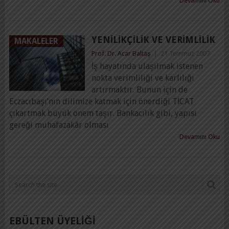
Devamını Oku
YENILIKÇILIK VE VERIMLILIK
MAKALELER
Prof. Dr. Acar Baltaş
|
21 Temmuz 2007
İş hayatında ulaşılmak istenen
nokta verimliliği ve karlılığı
artırmaktır. Bunun için de
Eczacıbaşı’nın dilimize katmak için önerdiği TİCAT
çıkartmak büyük önem taşır. Bankacılık gibi, yapısı
gereği muhafazakâr olması
Devamını Oku
EBÜLTEN ÜYELİĞİ