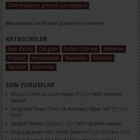
Tüm Videoları görmek için tıklayın!
@acarbaltas tarafından gönderilen tweetler
KATEGORILER
Acar Baltaş
Dergiler
Futbol Üzerine
Haberler
Kitaplar
Konuşmalar
Makaleler
Videolar
Yayınlar
İzlenimler
SON YORUMLAR
Mutlu Evlilik ve Uzun Hayat (*)
için
fatih ibrahim
karaca
Zenginlik İnsanı Cimri ve Acımasız Yapar mı? (*)
için
Salih
Gençlik Nereye Gidiyor?
için
fatih ibrahim karaca
Ekip Çalışması Her Derde Deva mı?
için
Adrıana Akar