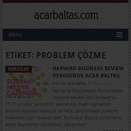
MENU
ETIKET:
PROBLEM ÇÖZME
HARVARD BUSINESS REVIEW
DERGILER
DERGISINDE ACAR BALTAŞ
Prof. Dr. Acar Baltaş
|
5 Mart 2016
Sayılarla Ölçülmeyen Performans
Yönetim Modeli McClelland’ın
1973 yılında “yetkinlik” kavramını insan kaynakları
alanına kazandırmasıyla birlikte, performans yönetim
sistemleri için “aranan kan” bulundu. Büyük şirketlerin
insan kaynakları bölümleri, çalışanları