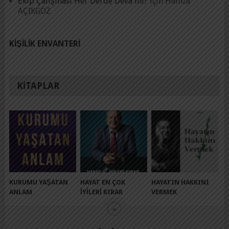
Ekip Çalışması Her Derde Deva mı?
için
Hamza
AÇIKGÖZ
KIŞILIK ENVANTERI
KITAPLAR
KURUMU YAŞATAN
HAYAT EN ÇOK
HAYATIN HAKKINI
ANLAM
İYILERI KIRAR
VERMEK