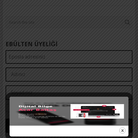
EBÜLTEN ÜYELİĞİ
KVKK Metnini okudum ve onaylıyorum.