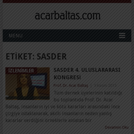
MENU
ETIKET:
SASDER
SASDER 4. ULUSLARARASI
İZLENIMLER
KONGRESI
Prof. Dr. Acar Baltaş
|
5 Kasım 2015
Tüm dernek üyelerinin katıldığı
bu toplantıda Prof. Dr. Acar
Baltaş, insanların iyi ve kötü kararları arasındaki ince
çizgiye odaklanarak, akıllı insanların neden yanlış
kararlar verdiğini örneklerle anlatan bir
Devamını Oku