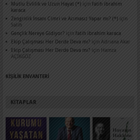
Mutlu Evlilik ve Uzun Hayat (*)
için
fatih ibrahim
karaca
Zenginlik İnsanı Cimri ve Acımasız Yapar mı? (*)
için
Salih
Gençlik Nereye Gidiyor?
için
fatih ibrahim karaca
Ekip Çalışması Her Derde Deva mı?
için
Adrıana Akar
Ekip Çalışması Her Derde Deva mı?
için
Hamza
AÇIKGÖZ
KIŞILIK ENVANTERI
KITAPLAR