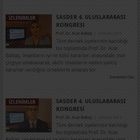
SASDER 4. ULUSLARARASI
İZLENIMLER
KONGRESI
Prof. Dr. Acar Baltaş
|
5 Kasım 2015
Tüm dernek üyelerinin katıldığı
bu toplantıda Prof. Dr. Acar
Baltaş, insanların iyi ve kötü kararları arasındaki ince
çizgiye odaklanarak, akıllı insanların neden yanlış
kararlar verdiğini örneklerle anlatan bir
Devamını Oku
SASDER 4. ULUSLARARASI
İZLENIMLER
KONGRESI
Prof. Dr. Acar Baltaş
|
5 Kasım 2015
Tüm dernek üyelerinin katıldığı
bu toplantıda Prof. Dr. Acar
Baltaş, insanların iyi ve kötü kararları arasındaki ince