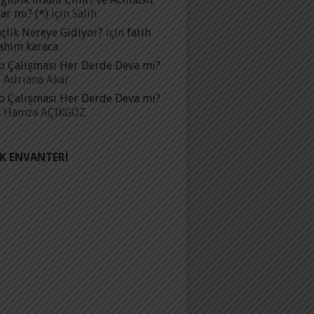
ar mı? (*)
için
Salih
çlik Nereye Gidiyor?
için
fatih
ahim karaca
p Çalışması Her Derde Deva mı?
n
Adrıana Akar
p Çalışması Her Derde Deva mı?
n
Hamza AÇIKGÖZ
IK ENVANTERI