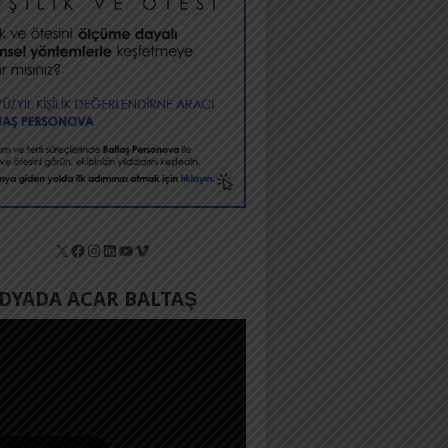
X
Facebook
Instagram
LinkedIn
YouTube
Vimeo
YADA ACAR BALTAŞ