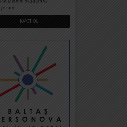
VKK Metnini okudum ve
ıyorum.