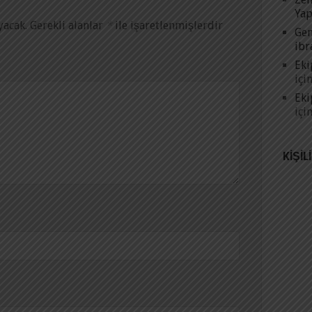
Yap
yacak.
Gerekli alanlar
*
ile işaretlenmişlerdir
Gen
ibr
Eki
içi
Eki
içi
KIŞIL