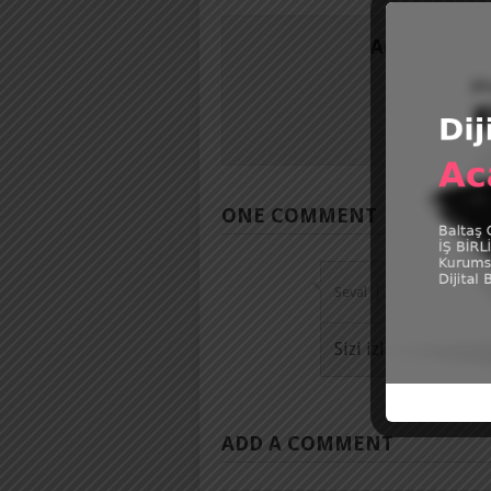
Acarbaltasc
ONE COMMENT
Seval
9 Ağustos 2018
Sizi izliyoruz.
ADD A COMMENT