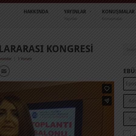
HAKKINDA
YAYINLAR
KONUŞMALAR
Yayınlar
Konuşmalar
SLARARASI KONGRESI
enimler
|
1 Yorum
EBÜ