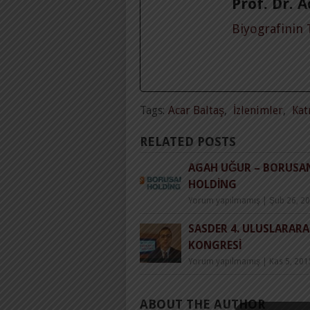
Prof. Dr. 
Biyografinin
Tags:
Acar Baltaş
,
İzlenimler
,
Kat
RELATED POSTS
AGAH UĞUR – BORUSA
HOLDING
Yorum yapılmamış
|
Şub 26, 2
SASDER 4. ULUSLARARA
KONGRESI
Yorum yapılmamış
|
Kas 5, 201
ABOUT THE AUTHOR