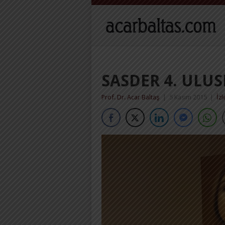
SASDER 4. ULU
Prof. Dr. Acar Baltaş
|
5 Kasım 2015
|
İzl