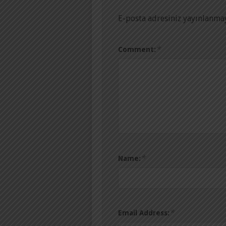
E-posta adresiniz yayınlanma
*
Comment:
*
Name:
*
Email Address: