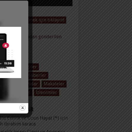
Videoları görmek için tıklayın!
baltas tarafından gönderilen
ler
EGORILER
 Baltaş
Dergiler
ol Üzerine
Haberler
plar
Konuşmalar
Makaleler
olar
Yayınlar
İzlenimler
 YORUMLAR
lu Evlilik ve Uzun Hayat (*)
için
ih ibrahim karaca
ginlik İnsanı Cimri ve Acımasız