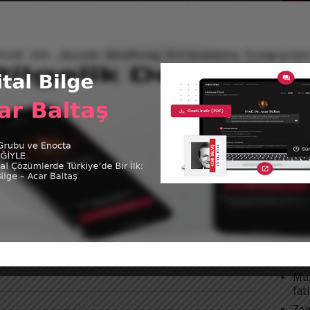
om
Tüm 
@acar
tweet
KAT
Acar
Futb
Yanıtla
Kita
Vide
SON
Mut
fat
Zen