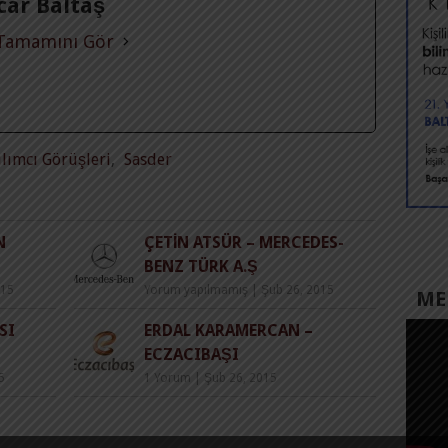
Acar Baltaş
 Tamamını Gör
ılımcı Görüşleri
,
Sasder
N
ÇETIN ATSÜR – MERCEDES-
BENZ TÜRK A.Ş
015
Yorum yapılmamış
|
Şub 26, 2015
MED
SI
ERDAL KARAMERCAN –
ECZACIBAŞI
5
1 Yorum
|
Şub 26, 2015