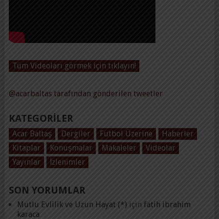
Tüm Videoları görmek için tıklayın!
@acarbaltas tarafından gönderilen tweetler
KATEGORILER
Acar Baltaş
Dergiler
Futbol Üzerine
Haberler
Kitaplar
Konuşmalar
Makaleler
Videolar
Yayınlar
İzlenimler
SON YORUMLAR
Mutlu Evlilik ve Uzun Hayat (*)
için
fatih ibrahim
karaca