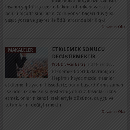
İnsan anlam arayan bir canlıdır.
İnsanın yaptığı iş üzerinde kontrol imkanı varsa, iş
belirli ölçüde sınırlarını zorluyor ve başarı duygusu
yaşatıyorsa ve gayret ile ödül arasında bir ilişki
Devamını Oku
ETKILEMEK SONUCU
MAKALELER
DEĞIŞTIRMEKTIR
Prof. Dr. Acar Baltaş
|
24 Nisan 2005
Etkilemek liderlik davranışıdır.
Hepimiz hayatımızda insanları
etkileme ihtiyacını hissederiz; bunu başardığımız zaman
ise liderlik davranışı göstermiş oluruz. İnsanları ikna
etmek, onların kendi istekleriyle düşünce, duygu ve
tutumlarını değiştirmektir.
Devamını Oku