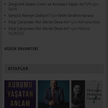
Zenginlik İnsanı Cimri ve Acımasız Yapar mı? (*)
için
Salih
Gençlik Nereye Gidiyor?
için
fatih ibrahim karaca
Ekip Çalışması Her Derde Deva mı?
için
Adrıana Akar
Ekip Çalışması Her Derde Deva mı?
için
Hamza
AÇIKGÖZ
KIŞILIK ENVANTERI
KITAPLAR