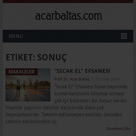
MENU
ETIKET:
SONUÇ
“SICAK EL” EFSANESI
MAKALELER
Prof. Dr. Acar Baltaş
|
31 Ocak 2024
“Sıcak El” Efsanesi İnsan beyninde
kumarhanelerin istismar etmeyi
çok iyi bildikleri bir kusur vardır.
İnsanlar şaşırtıcı ödüller karşısında daha çok
heyecanlanırlar. Tahmin edilemeyen ödüller, önceden
tahmin edilenlerden üç
Devamını Oku