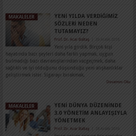
YENI YILDA VERDIĞIMIZ
MAKALELER
SÖZLERI NEDEN
TUTAMAYIZ?
Prof. Dr. Acar Baltaş
|
26 Aralık 2018
Yeni yıla girdik. Birçok kişi
hayatında bazı şeyleri daha farklı yapmak, uygun
bulmadığı bazı davranışlarından vazgeçmek, daha
sağlıklı ve iyi olduğunu düşündüğü yeni alışkanlıklar
geliştirmek ister. Sigarayı bırakmak,
Devamını Oku
YENI DÜNYA DÜZENINDE
MAKALELER
3.0 YÖNETIM ANLAYIŞIYLA
YÖNETMEK
Prof. Dr. Acar Baltaş
|
28 Aralık 2016