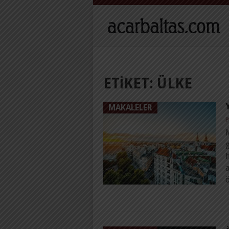
ETIKET:
ÜLKE
MAKALELER
P
h