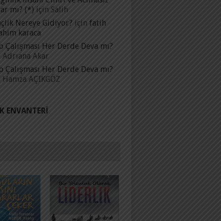
ar mı? (*)
için
Salih
çlik Nereye Gidiyor?
için
fatih
ahim karaca
p Çalışması Her Derde Deva mı?
n
Adrıana Akar
p Çalışması Her Derde Deva mı?
n
Hamza AÇIKGÖZ
IK ENVANTERI