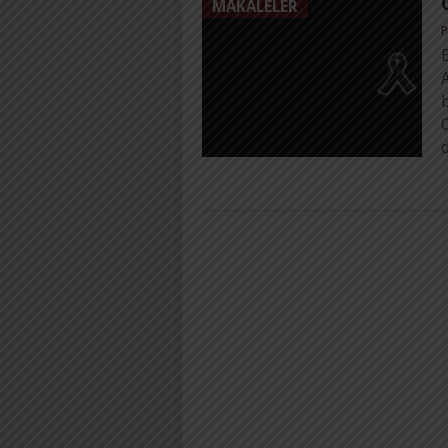
MAKALELER
P
B
A
O
d