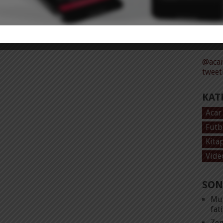
Tüm 
@acar
tweet
KAT
Acar
Futb
Kita
Vide
SON
Mut
fat
Zen