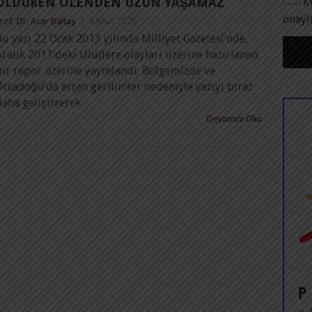
ÖLDÜREN ÖLENDEN UZUN YAŞAMAZ
K
onayl
rof. Dr. Acar Baltaş
|
4 Mart 2020
u yazı 22 Ocak 2013 yılında Milliyet Gazetesi’nde,
ralık 2011’deki Uludere olayları üzerine hazırlanan
bir rapor üzerine yayınlandı. Bölgemizde ve
rtadoğu’da artan gerilimler nedeniyle yazıyı biraz
aha geliştirerek
Devamını Oku