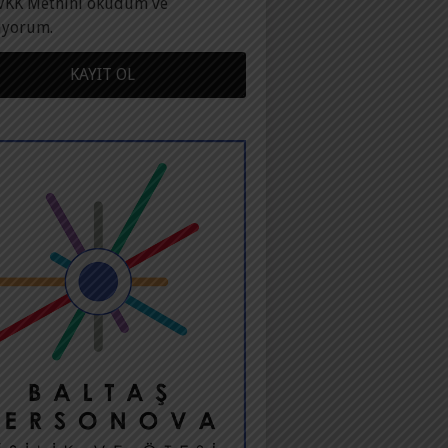
VKK Metnini okudum ve
ıyorum.