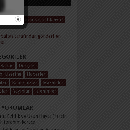
Videoları görmek için tıklayın!
baltas tarafından gönderilen
ler
EGORILER
 Baltaş
Dergiler
ol Üzerine
Haberler
plar
Konuşmalar
Makaleler
olar
Yayınlar
İzlenimler
 YORUMLAR
lu Evlilik ve Uzun Hayat (*)
için
ih ibrahim karaca
ginlik İnsanı Cimri ve Acımasız