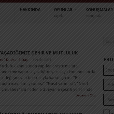
HAKKINDA
YAYINLAR
KONUŞMALAR
Yayınlar
Konuşmalar
YAŞADIĞIMIZ ŞEHIR VE MUTLULUK
EBÜ
rof. Dr. Acar Baltaş
|
8 Aralık 2021
Mutluluk konusunda yapılan araştırmalara
gönderme yaparak yazdığım yazı veya konuşmalarda
iç değişmeyen bir soruyla karşılaşırım. “Bu
araştırmayı kim yapmış?” “Nasıl yapmış?”, “Nasıl
ölçmüşler?” Bu nedenle dünyanın çeşitli yerlerinde
Devamını Oku