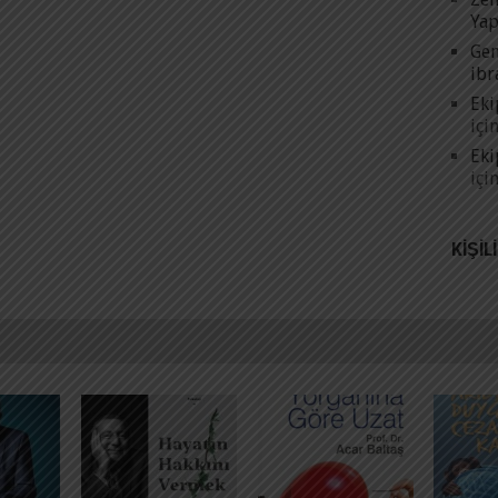
Yap
Gen
ibr
Eki
içi
Eki
içi
KIŞIL