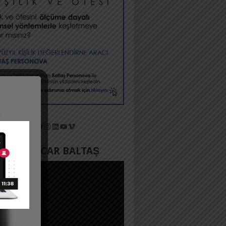
X
Facebook
Instagram
LinkedIn
YouTube
Vimeo
YADA ACAR BALTAŞ