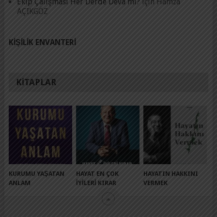
Ekip Çalışması Her Derde Deva mı?
için
Hamza
AÇIKGÖZ
KIŞILIK ENVANTERI
KITAPLAR
KURUMU YAŞATAN
HAYAT EN ÇOK
HAYATIN HAKKINI
ANLAM
İYILERI KIRAR
VERMEK