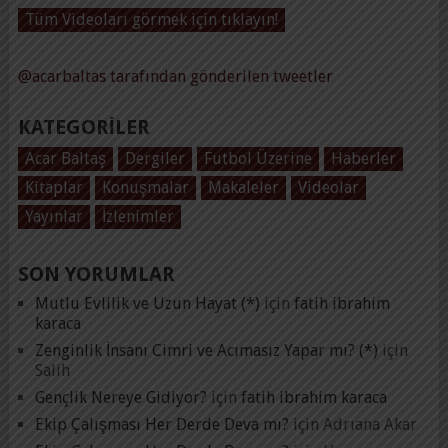
Tüm Videoları görmek için tıklayın!
@acarbaltas tarafından gönderilen tweetler
KATEGORILER
Acar Baltaş
Dergiler
Futbol Üzerine
Haberler
Kitaplar
Konuşmalar
Makaleler
Videolar
Yayınlar
İzlenimler
SON YORUMLAR
Mutlu Evlilik ve Uzun Hayat (*)
için
fatih ibrahim
karaca
Zenginlik İnsanı Cimri ve Acımasız Yapar mı? (*)
için
Salih
Gençlik Nereye Gidiyor?
için
fatih ibrahim karaca
Ekip Çalışması Her Derde Deva mı?
için
Adrıana Akar