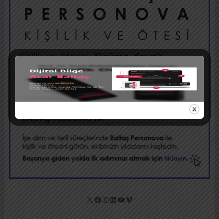
X
Facebook
Instagram
LinkedIn
YouTube
Vimeo