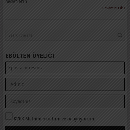
hedeflerin
Devamını Oku
EBÜLTEN ÜYELİĞİ
KVKK Metnini okudum ve onaylıyorum.