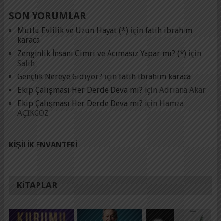
SON YORUMLAR
Mutlu Evlilik ve Uzun Hayat (*)
için
fatih ibrahim
karaca
Zenginlik İnsanı Cimri ve Acımasız Yapar mı? (*)
için
Salih
Gençlik Nereye Gidiyor?
için
fatih ibrahim karaca
Ekip Çalışması Her Derde Deva mı?
için
Adrıana Akar
Ekip Çalışması Her Derde Deva mı?
için
Hamza
AÇIKGÖZ
KIŞILIK ENVANTERI
KITAPLAR