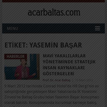
MENU
ETIKET:
YASEMIN BAŞAR
MAVI YAKALILARLAR
HABERLER
YÖNETIMINDE STRATEJIK
İNSAN KAYNAKLARI
GÖSTERGELERI
Prof. Dr. Acar Baltaş
|
13 Mart 2012
9 Mart 2012 tarihinde Conrad Hotel’de HR Dergi’nin ev
sahipliğinde gerçekleşen Mavi Yakalılarda İK Yönetimi
Zirvesi’ne Baltaş Grubu’ndan Yasemin Başar konuşmacı
olarak katıldı. Konuşmasında kurumsal karneye bakış,