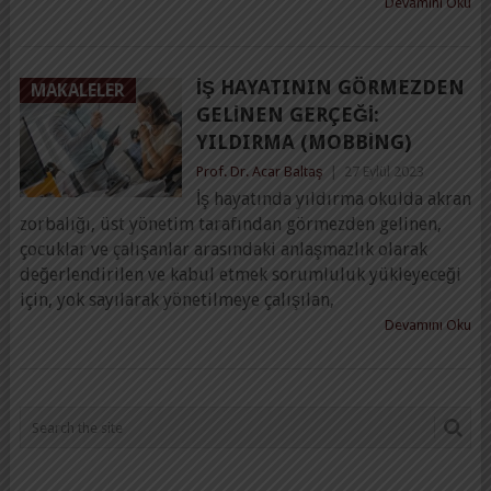
Devamını Oku
İŞ HAYATININ GÖRMEZDEN
MAKALELER
GELINEN GERÇEĞI:
YILDIRMA (MOBBING)
Prof. Dr. Acar Baltaş
|
27 Eylül 2023
İş hayatında yıldırma okulda akran
zorbalığı, üst yönetim tarafından görmezden gelinen,
çocuklar ve çalışanlar arasındaki anlaşmazlık olarak
değerlendirilen ve kabul etmek sorumluluk yükleyeceği
için, yok sayılarak yönetilmeye çalışılan,
Devamını Oku