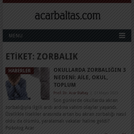
MENU
ETIKET:
ZORBALIK
OKULLARDA ZORBALIĞIN 3
HABERLER
NEDENI: AILE, OKUL,
TOPLUM
Prof. Dr. Acar Baltaş
|
21 Mayıs 2025
Son günlerde okullarda akran
zorbalığıyla ilgili ardı ardına vahim olaylar yaşandı.
Özellikle liseliler arasında artan bu akran zorbalığı nasıl
oldu da ölümlü, yaralamalı vakalar haline geldi?
Psikolog Acar