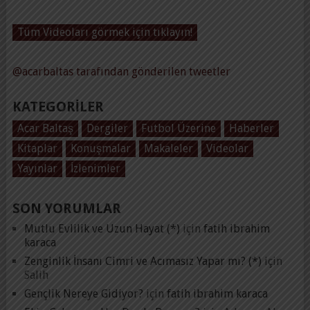
Tüm Videoları görmek için tıklayın!
@acarbaltas tarafından gönderilen tweetler
KATEGORILER
Acar Baltaş
Dergiler
Futbol Üzerine
Haberler
Kitaplar
Konuşmalar
Makaleler
Videolar
Yayınlar
İzlenimler
SON YORUMLAR
Mutlu Evlilik ve Uzun Hayat (*)
için
fatih ibrahim
karaca
Zenginlik İnsanı Cimri ve Acımasız Yapar mı? (*)
için
Salih
Gençlik Nereye Gidiyor?
için
fatih ibrahim karaca