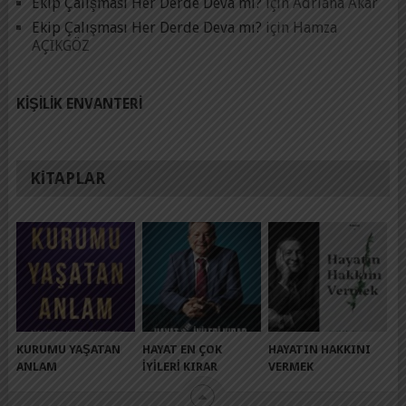
Ekip Çalışması Her Derde Deva mı?
için
Adrıana Akar
Ekip Çalışması Her Derde Deva mı?
için
Hamza
AÇIKGÖZ
KIŞILIK ENVANTERI
KITAPLAR
KURUMU YAŞATAN
HAYAT EN ÇOK
HAYATIN HAKKINI
ANLAM
İYILERI KIRAR
VERMEK