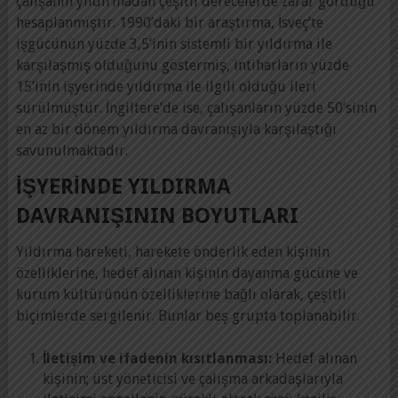
çalışanın yıldırmadan çeşitli derecelerde zarar gördüğü
hesaplanmıştır. 1990’daki bir araştırma, İsveç’te
işgücünün yüzde 3,5’inin sistemli bir yıldırma ile
karşılaşmış olduğunu göstermiş, intiharların yüzde
15’inin işyerinde yıldırma ile ilgili olduğu ileri
sürülmüştür. İngiltere’de ise, çalışanların yüzde 50’sinin
en az bir dönem yıldırma davranışıyla karşılaştığı
savunulmaktadır.
İŞYERINDE YILDIRMA
DAVRANIŞININ BOYUTLARI
Yıldırma hareketi, harekete önderlik eden kişinin
özelliklerine, hedef alınan kişinin dayanma gücüne ve
kurum kültürünün özelliklerine bağlı olarak, çeşitli
biçimlerde sergilenir. Bunlar beş grupta toplanabilir.
İletişim ve ifadenin kısıtlanması:
Hedef alınan
kişinin; üst yöneticisi ve çalışma arkadaşlarıyla