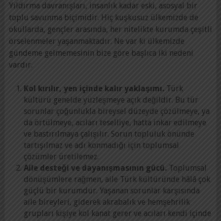
Yıldırma davranışları, insanlık kadar eski, asosyal bir
toplu savunma biçimidir. Hiç kuşkusuz ülkemizde de
okullarda, gençler arasında, her nitelikte kurumda çeşitli
örselenmeler yaşanmaktadır. Ne var ki ülkemizde
gündeme gelmemesinin bize göre başlıca iki nedeni
vardır.
Kol kırılır, yen içinde kalır yaklaşımı.
Türk
kültürü genelde yüzleşmeye açık değildir. Bu tür
sorunlar çoğunlukla bireysel düzeyde çözülmeye, ya
da örtülmeye, acıları teselliye, hatta inkar edilmeye
ve bastırılmaya çalışılır. Sorun topluluk önünde
tartışılmaz ve adı konmadığı için toplumsal
çözümler üretilemez.
Aile desteği ve dayanışmasının gücü.
Toplumsal
dönüşümlere rağmen, aile Türk kültüründe hâlâ çok
güçlü bir kurumdur. Yaşanan sorunlar karşısında
aile bireyleri, giderek akrabalık ve hemşehrilik
grupları kişiye kol kanat gerer ve acıları kendi içinde