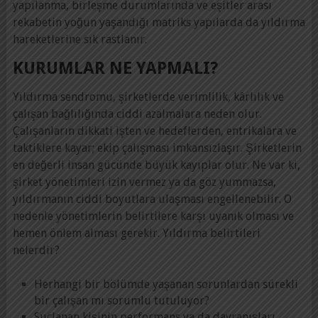
yapılanma, birleşme durumlarında ve eşitler arası
rekabetin yoğun yaşandığı matriks yapılarda da yıldırma
hareketlerine sık rastlanır.
KURUMLAR NE YAPMALI?
Yıldırma sendromu, şirketlerde verimlilik, kârlılık ve
çalışan bağlılığında ciddi azalmalara neden olur.
Çalışanların dikkati işten ve hedeflerden, entrikalara ve
taktiklere kayar; ekip çalışması imkansızlaşır. Şirketlerin
en değerli insan gücünde büyük kayıplar olur. Ne var ki,
şirket yönetimleri izin vermez ya da göz yummazsa,
yıldırmanın ciddi boyutlara ulaşması engellenebilir. O
nedenle yönetimlerin belirtilere karşı uyanık olması ve
hemen önlem alması gerekir. Yıldırma belirtileri
nelerdir?
Herhangi bir bölümde yaşanan sorunlardan sürekli
bir çalışan mı sorumlu tutuluyor?
Suçlanan kişinin performans ya da davranışları