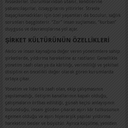
hissederler. Durumlarından utanır, kendilerine
yabancılaşırlar, özsaygılarını yitirirler. Stresle
başaçıkamadıkları için özel yaşamları da bozulur, sağlık
sorunları başgösterir. “Zor” insan suçlaması, “kurban”
duygusu ve davranışlarına yol açar.
ŞIRKET KÜLTÜRÜNÜN ÖZELLIKLERI
Akılcı ve insan kaynağına değer veren yönetimlere sahip
şirketlerde, yıldırma hareketine az rastlanır. Genellikle
yönetim zaafı olan ya da kârlılığı, verimliliği ve şekilsel
disiplini en öncelikli değer olarak gören kurumlarda
ortaya çıkar.
Yönetim ve liderlik zaafı olan, ekip çalışmasının
yapılamadığı, iletişim kanallarının kapalı olduğu,
çatışmaların örtbas edildiği, günah keçisi anlayışının
bulunduğu, insanı gözden çıkaran aşırı kâr tutkusunun
egemen olduğu ve aşırı hiyerarşik yapılar yıldırma
hareketini besler ve büyütür. Ayrıca küçülme, yeniden