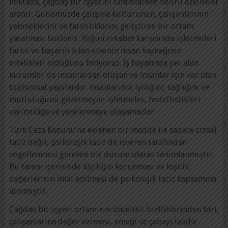
noktada, çağdaş bir işyerini tanımlarken belirli özellikler
aranır. Günümüzde çalışma kültürünün, çalışanlarının
yeteneklerini ve farklılıklarını geliştiren bir ortam
yaratması beklenir. Yoğun rekabet karşısında işletmeleri
farklı ve başarılı kılan etkenin insan kaynağının
nitelikleri olduğunu biliyoruz. İş hayatında yer alan
kurumlar da insanlardan oluşan ve insanlar için var olan
toplumsal yapılardır. İnsanlarının iyiliğini, sağlığını ve
mutluluğunu gözetmeyen işletmeler, hedefledikleri
verimliliğe ve yenilenmeye ulaşamazlar.
Türk Ceza Kanunu’na eklenen bir madde ile sadece cinsel
taciz değil, psikolojik taciz de işveren tarafından
engellenmesi gereken bir durum olarak tanımlanmıştır.
Bu tanım içerisinde kişiliğin korunması ve kişilik
değerlerinin ihlal edilmesi de psikolojik taciz kapsamına
alınmıştır.
Çağdaş bir işyeri ortamının öncelikli özelliklerinden biri,
çalışanlarına değer vermesi, emeği ve çabayı takdir