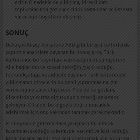
eritir. O nedenle de yıldırma, bireyci batı
toplumlarında gözlenen ciddi hastalıklar ve intihara
varan ağır boyutlara ulaşmaz.
SONUÇ
Daha çok Kuzey Avrupa ve ABD gibi bireyci kültürlerde
yapılmış analizlere dayanan bu sonuçların, Türk
kültüründe bu boyutlara varmadığını düşünüyorum.
Aile bağlarının ve sosyal desteğin güçlü olduğu,
toplulukçuluğa ve aidiyete dayanan Türk kültüründe,
yıldırmanın bireylerin bu denli yıpranmasına izin
vermediğine tanık oluyorum. Yine de bu gözlem,
ülkemizde yıldırma olgusunun olmadığı anlamına
gelmiyor. O halde, bu olguyla doğru mücadele
edebilmek için onu yakından tanımak gerekmektedir.
İş dünyasının giderek daha yarışmacı bir nitelik
kazanmakta olduğu ülkemizde, verimli ve kârlı olduğu
kadar insana saygılı işyerleri oluşturmak için, yıldırma