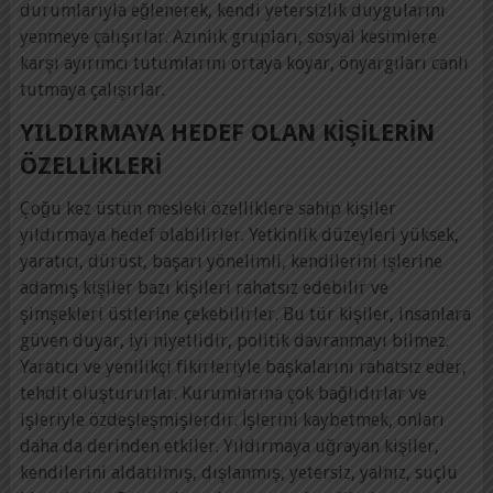
durumlarıyla eğlenerek, kendi yetersizlik duygularını
yenmeye çalışırlar. Azınlık grupları, sosyal kesimlere
karşı ayırımcı tutumlarını ortaya koyar, önyargıları canlı
tutmaya çalışırlar.
YILDIRMAYA HEDEF OLAN KIŞILERIN
ÖZELLIKLERI
Çoğu kez üstün mesleki özelliklere sahip kişiler
yıldırmaya hedef olabilirler. Yetkinlik düzeyleri yüksek,
yaratıcı, dürüst, başarı yönelimli, kendilerini işlerine
adamış kişiler bazı kişileri rahatsız edebilir ve
şimşekleri üstlerine çekebilirler. Bu tür kişiler, insanlara
güven duyar, iyi niyetlidir, politik davranmayı bilmez.
Yaratıcı ve yenilikçi fikirleriyle başkalarını rahatsız eder,
tehdit oluştururlar. Kurumlarına çok bağlıdırlar ve
işleriyle özdeşleşmişlerdir. İşlerini kaybetmek, onları
daha da derinden etkiler. Yıldırmaya uğrayan kişiler,
kendilerini aldatılmış, dışlanmış, yetersiz, yalnız, suçlu