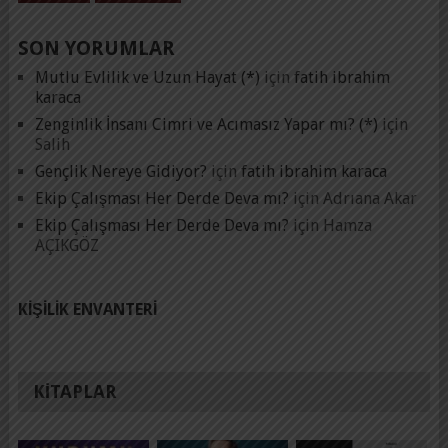
SON YORUMLAR
Mutlu Evlilik ve Uzun Hayat (*)
için
fatih ibrahim
karaca
Zenginlik İnsanı Cimri ve Acımasız Yapar mı? (*)
için
Salih
Gençlik Nereye Gidiyor?
için
fatih ibrahim karaca
Ekip Çalışması Her Derde Deva mı?
için
Adrıana Akar
Ekip Çalışması Her Derde Deva mı?
için
Hamza
AÇIKGÖZ
KIŞILIK ENVANTERI
KITAPLAR