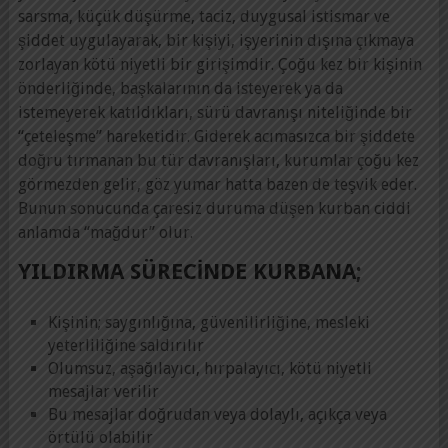
sarsma, küçük düşürme, taciz, duygusal istismar ve
şiddet uygulayarak, bir kişiyi, işyerinin dışına çıkmaya
zorlayan kötü niyetli bir girişimdir. Çoğu kez bir kişinin
önderliğinde, başkalarının da isteyerek ya da
istemeyerek katıldıkları, sürü davranışı niteliğinde bir
“çeteleşme” hareketidir. Giderek acımasızca bir şiddete
doğru tırmanan bu tür davranışları, kurumlar çoğu kez
görmezden gelir, göz yumar hatta bazen de teşvik eder.
Bunun sonucunda çaresiz duruma düşen kurban ciddi
anlamda “mağdur” olur.
YILDIRMA SÜRECINDE KURBANA;
Kişinin; saygınlığına, güvenilirliğine, mesleki
yeterliliğine saldırılır
Olumsuz, aşağılayıcı, hırpalayıcı, kötü niyetli
mesajlar verilir
Bu mesajlar doğrudan veya dolaylı, açıkça veya
örtülü olabilir