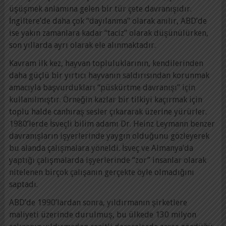
üşüşmek anlamına gelen bir tür çete davranışıdır.
İngiltere’de daha çok “dayılanma” olarak anılır, ABD’de
ise yakın zamanlara kadar “taciz” olarak düşünülürken,
son yıllarda ayrı olarak ele alınmaktadır.
Kavram ilk kez, hayvan topluluklarının, kendilerinden
daha güçlü bir yırtıcı hayvanın saldırısından korunmak
amacıyla başvurdukları “püskürtme davranışı” için
kullanılmıştır. Örneğin kazlar bir tilkiyi kaçırmak için
toplu halde canhıraş sesler çıkararak üzerine yürürler.
1980’lerde İsveçli bilim adamı Dr. Heinz Leymann benzer
davranışların işyerlerinde yaygın olduğunu gözleyerek
bu alanda çalışmalara yöneldi. İsveç ve Almanya’da
yaptığı çalışmalarda işyerlerinde “zor” insanlar olarak
nitelenen birçok çalışanın gerçekte öyle olmadığını
saptadı.
ABD’de 1990’lardan sonra, yıldırmanın şirketlere
maliyeti üzerinde durulmuş, bu ülkede 130 milyon