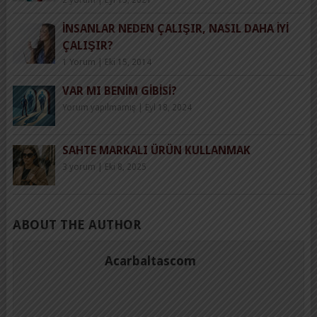
İNSANLAR NEDEN ÇALIŞIR, NASIL DAHA İYI
ÇALIŞIR?
1 Yorum
|
Eki 15, 2014
VAR MI BENIM GIBISI?
Yorum yapılmamış
|
Eyl 18, 2024
SAHTE MARKALI ÜRÜN KULLANMAK
3 yorum
|
Eki 8, 2025
ABOUT THE AUTHOR
Acarbaltascom