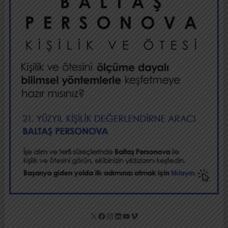
X
Facebook
Instagram
LinkedIn
YouTube
Vimeo