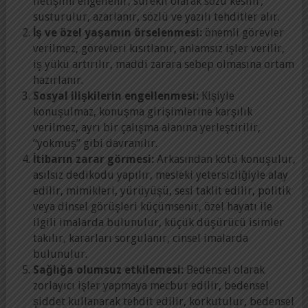
iletişimi engellenir, sürekli olarak sözü kesilir,
susturulur, azarlanır, sözlü ve yazılı tehditler alır.
İş ve özel yaşamın örselenmesi:
önemli görevler
verilmez, görevleri kısıtlanır, anlamsız işler verilir,
iş yükü artırılır, maddi zarara sebep olmasına ortam
hazırlanır.
Sosyal ilişkilerin engellenmesi:
Kişiyle
konuşulmaz, konuşma girişimlerine karşılık
verilmez, ayrı bir çalışma alanına yerleştirilir,
“yokmuş” gibi davranılır.
İtibarın zarar görmesi:
Arkasından kötü konuşulur,
asılsız dedikodu yapılır, mesleki yetersizliğiyle alay
edilir, mimikleri, yürüyüşü, sesi taklit edilir, politik
veya dinsel görüşleri küçümsenir, özel hayatı ile
ilgili imalarda bulunulur, küçük düşürücü isimler
takılır, kararları sorgulanır, cinsel imalarda
bulunulur.
Sağlığa olumsuz etkilemesi:
Bedensel olarak
zorlayıcı işler yapmaya mecbur edilir, bedensel
şiddet kullanarak tehdit edilir, korkutulur, bedensel