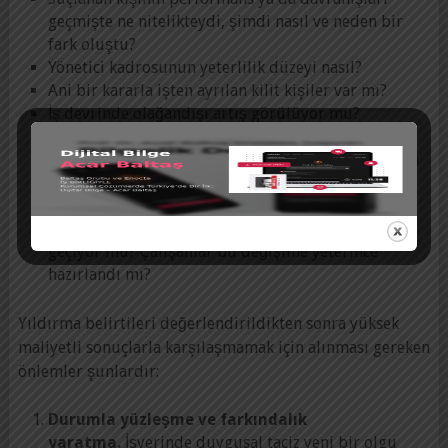
geçmişte ne nitelikteydi, şimdi nasıl ve neden bir
fark oluştu?
Yönetici kadrosunun yeterlilik düzeyi nasıl?
Ani bir kararla işten ayrılan kilit kişiler var mı?
İş devrinde olağandışı artış görülüyor mu?
Sağlık nedeniyle alınan izinlerde artış var mı?
Şirkette nedeni anlaşılamayan bir moral çöküntüsü
gözleniyor mu?
Şirket, yeniden yapılanma, kadro yenileme, yeni
süreç yönetimi ve benzeri, ani bir değişimden
geçiyor mu? Çalışanlar bu değişime yeterince
hazırlandı mı?
Yıldırma belirtileri değerlendirildikten sonra yüksek
maliyetli sonuçlarla karşılaşmamak için alınması gereken
önlemler şunlardır:
Durumla yüzleşme ve farkındalık
yaratma.
İşyerinde duygusal taciz yeni bir olgu