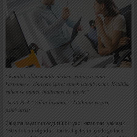
“Kötülük öldürücüdür derken, yalnızca cana
kastetmeye, cinayete işaret etmek istemiyorum. Kötülük,
ruhen ve manen öldürmeyi de içerir.”
Scott Peck “Yalan İnsanları” kitabının yazarı,
psikiyatrist
Çalışma hayatının örgütlü bir yapı kazanması yaklaşık
150 yıllık bir olgudur. Tarihsel gelişim içinde gelinen