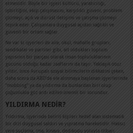
etmesidir. Böyle bir işyeri kültürü, yaratıcılığı,
işbirliğini, ekip çalışmasını, karşılıklı güveni, problem
çözmeyi, açık ve dürüst iletişimi ve çatışma çözmeyi
teşvik eder. Çalışanlara duygusal açıdan sağlıklı ve
güvenli bir ortam sağlar.
Ne var ki işyerleri de aile, okul, mahalle grupları,
sendikalar ve partiler gibi, ait oldukları toplum
yapısının bir parçası olarak insan topluluklarının
gücünü olduğu kadar zaaflarını da taşır. Yaklaşık otuz
yıldır, önce Avrupalı sosyal bilimcilerin dikkatini çeken,
daha sonra da ABD’de ele alınmaya başlanan işyerlerinde
“mobbing” ya da yıldırma da bunlardan biri olup
çoğunlukla göz ardı edilen önemli bir sorundur.
YILDIRMA NEDIR?
Yıldırma, işyerinde belirli kişileri hedef alan sistematik
bir dizi duygusal saldırı ve yıpratma hareketidir. Haksız
yere suçlama, ima, kinaye, dedikodu yoluyla itibarı