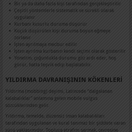
Bir ya da daha fazla kişi tarafından gerçekleştirilir
Çeşitli yöntemlerle sistematik ve sürekli olarak
uygulanır
Kurbanı kusurlu duruma düşürür
Küçük düşürülen kişi duruma boyun eğmeye
zorlanır
İşten ayrılmaya mecbur edilir
İşten ayrılma kurbanın kendi seçimi olarak gösterilir
Yönetim, çoğunlukla durumu göz ardı eder, hoş
görür, hatta teşvik edip başlatabilir.
YILDIRMA DAVRANIŞININ KÖKENLERI
Yıldırma (mobbing) deyimi, Latincede “dalgalanan
kalabalıklar” anlamına gelen mobile vulgus
sözcüklerinden gelir.
Yıldırma, temelde, düzensiz insan kalabalıkları
tarafından uygulanan ve kural tanımaz bir şiddete varan
sürü yaklaşımıdır. Topluca etrafını sarmak, çevresine