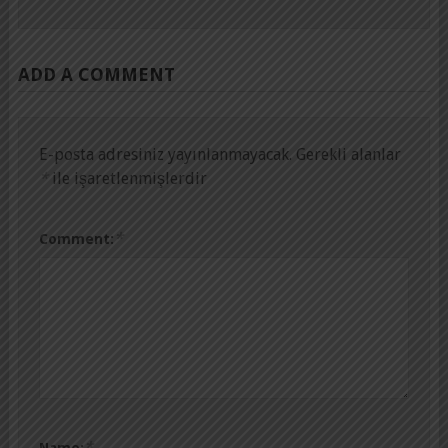
ADD A COMMENT
E-posta adresiniz yayınlanmayacak.
Gerekli alanlar
*
ile işaretlenmişlerdir
*
Comment:
*
Name: