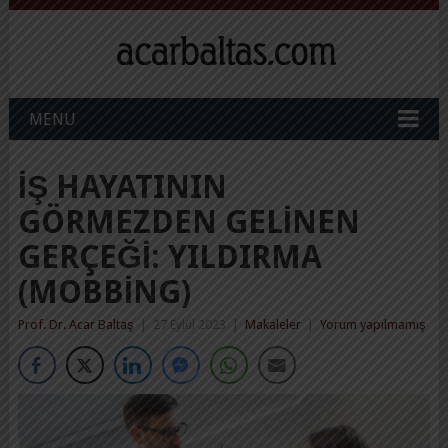
MENU
İŞ HAYATININ
GÖRMEZDEN GELINEN
GERÇEĞI: YILDIRMA
(MOBBING)
Prof. Dr. Acar Baltaş
|
27 Eylül 2023
|
Makaleler
|
Yorum yapılmamış