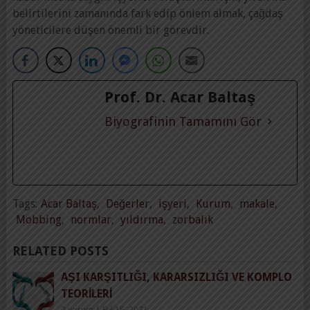
belirtilerini zamanında fark edip önlem almak, çağdaş
yöneticilere düşen önemli bir görevdir.
Prof. Dr. Acar Baltaş
Biyografinin Tamamını Gör
Tags:
Acar Baltaş
,
Değerler
,
işyeri
,
Kurum
,
makale
,
Mobbing
,
normlar
,
yıldırma
,
zorbalık
RELATED POSTS
AŞI KARŞITLIĞI, KARARSIZLIĞI VE KOMPLO
TEORILERI
2 yorum
|
Eyl 15, 2021