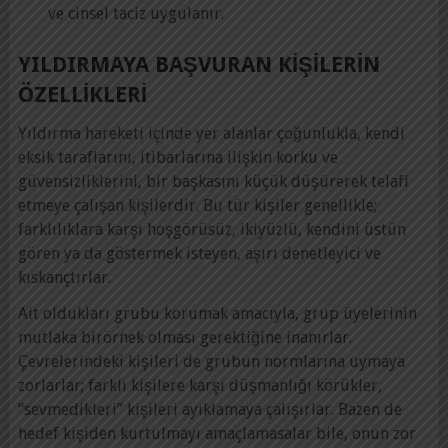
ve cinsel taciz uygulanır.
YILDIRMAYA BAŞVURAN KIŞILERIN
ÖZELLIKLERI
Yıldırma hareketi içinde yer alanlar çoğunlukla, kendi
eksik taraflarını, itibarlarına ilişkin korku ve
güvensizliklerini, bir başkasını küçük düşürerek telafi
etmeye çalışan kişilerdir. Bu tür kişiler genellikle;
farklılıklara karşı hoşgörüsüz, ikiyüzlü, kendini üstün
gören ya da göstermek isteyen, aşırı denetleyici ve
kıskançtırlar.
Ait oldukları grubu korumak amacıyla, grup üyelerinin
mutlaka birörnek olması gerektiğine inanırlar.
Çevrelerindeki kişileri de grubun normlarına uymaya
zorlarlar; farklı kişilere karşı düşmanlığı körükler,
“sevmedikleri” kişileri ayıklamaya çalışırlar. Bazen de
hedef kişiden kurtulmayı amaçlamasalar bile, onun zor