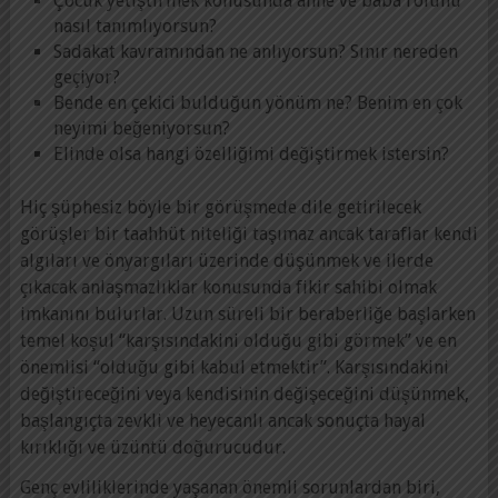
Çocuk yetiştirmek konusunda anne ve baba rolünü
nasıl tanımlıyorsun?
Sadakat kavramından ne anlıyorsun? Sınır nereden
geçiyor?
Bende en çekici bulduğun yönüm ne? Benim en çok
neyimi beğeniyorsun?
Elinde olsa hangi özelliğimi değiştirmek istersin?
Hiç şüphesiz böyle bir görüşmede dile getirilecek
görüşler bir taahhüt niteliği taşımaz ancak taraflar kendi
algıları ve önyargıları üzerinde düşünmek ve ilerde
çıkacak anlaşmazlıklar konusunda fikir sahibi olmak
imkanını bulurlar. Uzun süreli bir beraberliğe başlarken
temel koşul “karşısındakini olduğu gibi görmek” ve en
önemlisi “olduğu gibi kabul etmektir”. Karşısındakini
değiştireceğini veya kendisinin değişeceğini düşünmek,
başlangıçta zevkli ve heyecanlı ancak sonuçta hayal
kırıklığı ve üzüntü doğurucudur.
Genç evliliklerinde yaşanan önemli sorunlardan biri,