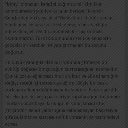
“birey” olmadan, kendini bağımsız bir kimlikle
tanımlamadan yapılan kurulan beraberliklerdir.
Gençlerden biri veya ikisi “Beni ailem” dediği zaman,
kendi anne ve babasını kastederse, o beraberliğin
ailelerden gelecek dış müdahalelere açık olması
kaçınılmazdır. Türk toplumunda özellikle annelerin
çocuklarını kendilerine yapıştırmaları bu sorunu
doğurur.
En büyük yanılgılardan biri yolunda gitmeyen bir
evliliği doğacak bir çocuğun kurtaracağına inanmaktır.
Çünkü çocuk eğlencesiz mutluluktur ve aile dinamiğini
değiştireceği için stres kaynağıdır. Böyle bir baskı
zorlanan ailenin dağılmasını hızlandırır. Benzer şekilde
bir eksiğini eşi veya partneriyle kapatacağını düşünmek
mutlak olarak hayal kırıklığı ile sonuçlanacak bir
girişimdir. Kendi yalnızlığına katlanamayan başkasıyla
şifa bulamaz ve kısacası evlilik kimsenin yarasını tedavi
etmez.