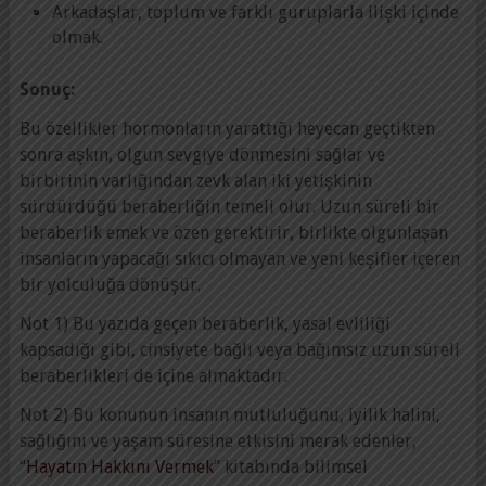
Arkadaşlar, toplum ve farklı guruplarla ilişki içinde
olmak.
Sonuç:
Bu özellikler hormonların yarattığı heyecan geçtikten
sonra aşkın, olgun sevgiye dönmesini sağlar ve
birbirinin varlığından zevk alan iki yetişkinin
sürdürdüğü beraberliğin temeli olur. Uzun süreli bir
beraberlik emek ve özen gerektirir, birlikte olgunlaşan
insanların yapacağı sıkıcı olmayan ve yeni keşifler içeren
bir yolculuğa dönüşür.
Not 1) Bu yazıda geçen beraberlik, yasal evliliği
kapsadığı gibi, cinsiyete bağlı veya bağımsız uzun süreli
beraberlikleri de içine almaktadır.
Not 2) Bu konunun insanın mutluluğunu, iyilik halini,
sağlığını ve yaşam süresine etkisini merak edenler,
“
Hayatın Hakkını Vermek
” kitabında bilimsel