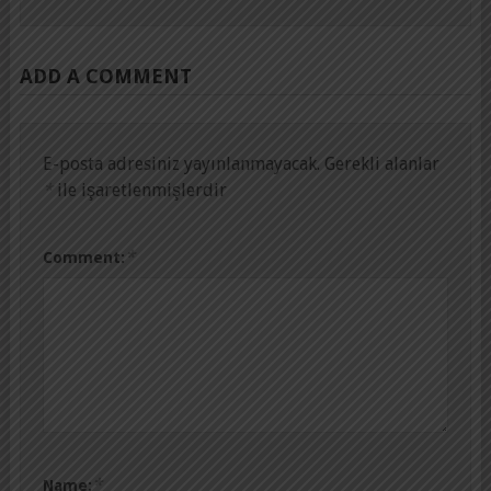
ADD A COMMENT
E-posta adresiniz yayınlanmayacak.
Gerekli alanlar
*
ile işaretlenmişlerdir
*
Comment:
*
Name: