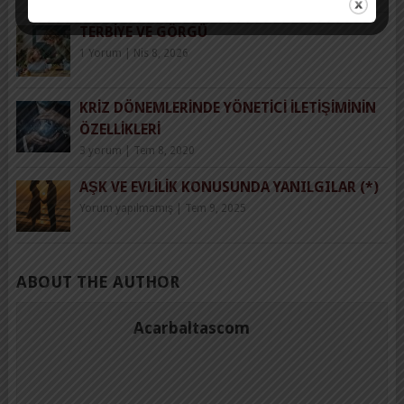
TERBIYE VE GÖRGÜ
1 Yorum
|
Nis 8, 2026
KRIZ DÖNEMLERINDE YÖNETICI İLETIŞIMININ
ÖZELLIKLERI
3 yorum
|
Tem 8, 2020
AŞK VE EVLILIK KONUSUNDA YANILGILAR (*)
Yorum yapılmamış
|
Tem 9, 2025
ABOUT THE AUTHOR
Acarbaltascom