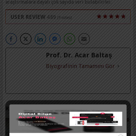
araştırmalara dayalı çok sayıda veri bulabilirler.
USER REVIEW
4.89
(
9
votes)
Prof. Dr. Acar Baltaş
Biyografinin Tamamını Gör
RELATED POSTS
ZENGINLIK İNSANI CIMRI VE ACIMASIZ YAPAR
MI?
7 yorum
|
Şub 3, 2021