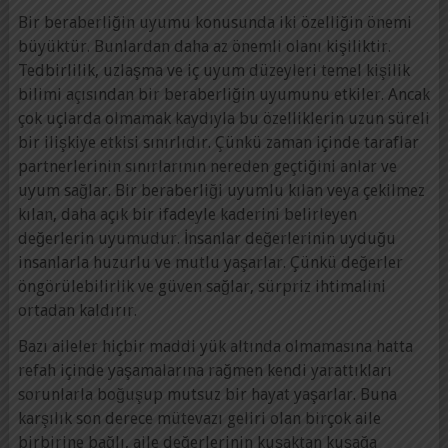
Bir beraberliğin uyumu konusunda iki özelliğin önemi
büyüktür. Bunlardan daha az önemli olanı kişiliktir.
Tedbirlilik, uzlaşma ve iç uyum düzeyleri temel kişilik
bilimi açısından bir beraberliğin uyumunu etkiler. Ancak
çok uçlarda olmamak kaydıyla bu özelliklerin uzun süreli
bir ilişkiye etkisi sınırlıdır. Çünkü zaman içinde taraflar
partnerlerinin sınırlarının nereden geçtiğini anlar ve
uyum sağlar. Bir beraberliği uyumlu kılan veya çekilmez
kılan, daha açık bir ifadeyle kaderini belirleyen
değerlerin uyumudur. İnsanlar değerlerinin uyduğu
insanlarla huzurlu ve mutlu yaşarlar. Çünkü değerler
öngörülebilirlik ve güven sağlar, sürpriz ihtimalini
ortadan kaldırır.
Bazı aileler hiçbir maddi yük altında olmamasına hatta
refah içinde yaşamalarına rağmen kendi yarattıkları
sorunlarla boğuşup mutsuz bir hayat yaşarlar. Buna
karşılık son derece mütevazı geliri olan birçok aile
birbirine bağlı, aile değerlerinin kuşaktan kuşağa