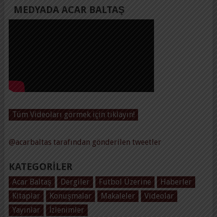
MEDYADA ACAR BALTAŞ
Tüm Videoları görmek için tıklayın!
@acarbaltas tarafından gönderilen tweetler
KATEGORILER
Acar Baltaş
Dergiler
Futbol Üzerine
Haberler
Kitaplar
Konuşmalar
Makaleler
Videolar
Yayınlar
İzlenimler