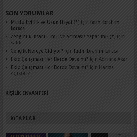
SON YORUMLAR
Mutlu Evlilik ve Uzun Hayat (*)
için
fatih ibrahim
karaca
Zenginlik İnsanı Cimri ve Acımasız Yapar mı? (*)
için
Salih
Gençlik Nereye Gidiyor?
için
fatih ibrahim karaca
Ekip Çalışması Her Derde Deva mı?
için
Adrıana Akar
Ekip Çalışması Her Derde Deva mı?
için
Hamza
AÇIKGÖZ
KIŞILIK ENVANTERI
KITAPLAR