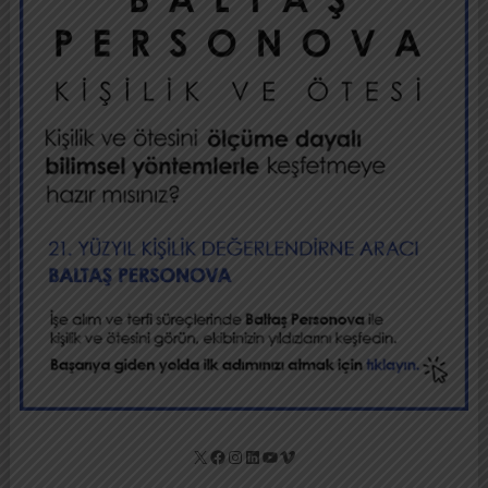
X
Facebook
Instagram
LinkedIn
YouTube
Vimeo