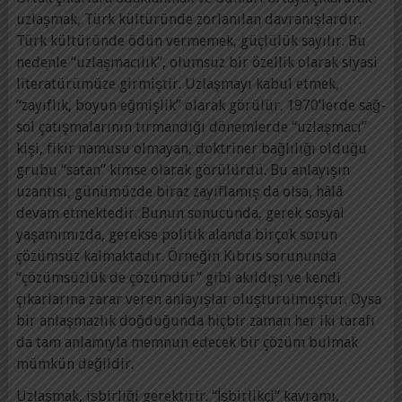
uzlaşmak, Türk kültüründe zorlanılan davranışlardır.
Türk kültüründe ödün vermemek, güçlülük sayılır. Bu
nedenle “uzlaşmacılık”, olumsuz bir özellik olarak siyasi
literatürümüze girmiştir. Uzlaşmayı kabul etmek,
“zayıflık, boyun eğmişlik” olarak görülür. 1970’lerde sağ-
sol çatışmalarının tırmandığı dönemlerde “uzlaşmacı”
kişi, fikir namusu olmayan, doktriner bağlılığı olduğu
grubu “satan” kimse olarak görülürdü. Bu anlayışın
uzantısı, günümüzde biraz zayıflamış da olsa, hâlâ
devam etmektedir. Bunun sonucunda, gerek sosyal
yaşamımızda, gerekse politik alanda birçok sorun
çözümsüz kalmaktadır. Örneğin Kıbrıs sorununda
“çözümsüzlük de çözümdür” gibi akıldışı ve kendi
çıkarlarına zarar veren anlayışlar oluşturulmuştur. Oysa
bir anlaşmazlık doğduğunda hiçbir zaman her iki tarafı
da tam anlamıyla memnun edecek bir çözüm bulmak
mümkün değildir.
Uzlaşmak, işbirliği gerektirir. “İşbirlikçi” kavramı,