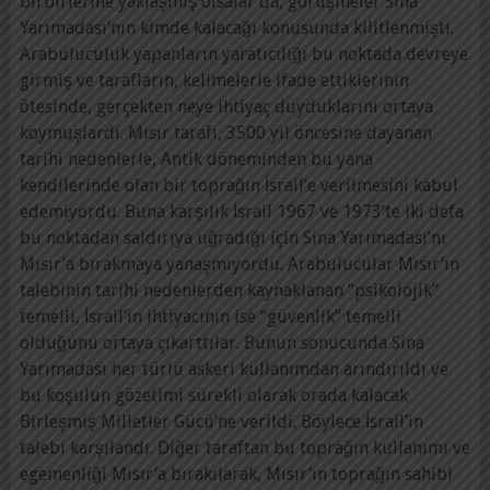
birbirlerine yaklaşmış olsalar da, görüşmeler Sina
Yarımadası’nın kimde kalacağı konusunda kilitlenmişti.
Arabuluculuk yapanların yaratıcılığı bu noktada devreye
girmiş ve tarafların, kelimelerle ifade ettiklerinin
ötesinde, gerçekten neye ihtiyaç duyduklarını ortaya
koymuşlardı. Mısır tarafı, 3500 yıl öncesine dayanan
tarihi nedenlerle, Antik döneminden bu yana
kendilerinde olan bir toprağın İsrail’e verilmesini kabul
edemiyordu. Buna karşılık İsrail 1967 ve 1973’te iki defa
bu noktadan saldırıya uğradığı için Sina Yarımadası’nı
Mısır’a bırakmaya yanaşmıyordu. Arabulucular Mısır’ın
talebinin tarihi nedenlerden kaynaklanan “psikolojik”
temelli, İsrail’in ihtiyacının ise “güvenlik” temelli
olduğunu ortaya çıkarttılar. Bunun sonucunda Sina
Yarımadası her türlü askeri kullanımdan arındırıldı ve
bu koşulun gözetimi sürekli olarak orada kalacak
Birleşmiş Milletler Gücü’ne verildi. Böylece İsrail’in
talebi karşılandı. Diğer taraftan bu toprağın kullanımı ve
egemenliği Mısır’a bırakılarak, Mısır’ın toprağın sahibi