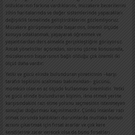
olduklarının farkına vardıklarını, müzakere becerilerini
zihin haritalarında ve değer sistemlerinde yapacakları
değişiklik temelinde geliştirdiklerini gözlemliyoruz.
Müzakere görüşmelerinde başarının, önemli ölçüde
konuya odaklanmak, yaşayarak öğrenmek ve
yaşantılardan ders almakla gerçekleştiğini görüyoruz.
Ancak yöneticiler açısından, sorunu çözme konusunda,
müzakerenin başarısının bağlı olduğu çok önemli iki
ölçüt daha vardır:
Yetki ve gücü elinde bulunduran yöneticinin –karşı
tarafın tepkisini azaltması bakımından– gücünü,
mümkün olan en az ölçüde kullanması önemlidir. Yetki
ve gücü elinde bulunduran kişinin, ikna etmek yerine
karşısındakini razı etme yolunu seçmesinin istenmeyen
sonuçlar doğurması kaçınılmazdır. Çünkü insanlar razı
olmak zorunda kaldıkları durumlarda mutlaka bunun
acısını çıkartmak için fırsat ararlar ve çok kere
kendilerine zarar verecek olsa da bunu fırsatları