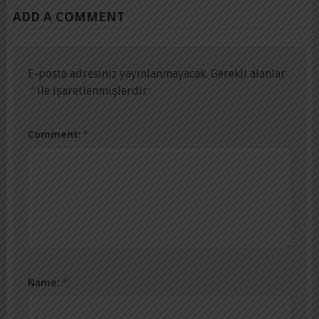
ADD A COMMENT
E-posta adresiniz yayınlanmayacak.
Gerekli alanlar
*
ile işaretlenmişlerdir
*
Comment:
*
Name: