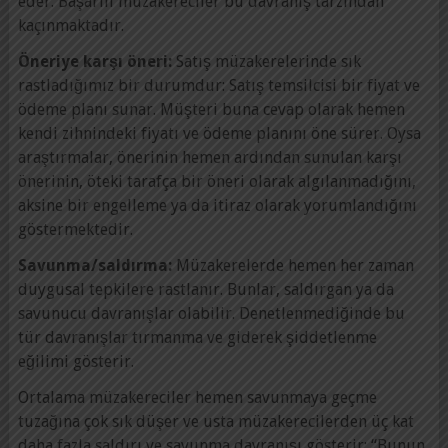
eder. Başarılı müzakereciler bu davranış tarzından
kaçınmaktadır.
Öneriye karşı öneri:
Satış müzakerelerinde sık
rastladığımız bir durumdur: Satış temsilcisi bir fiyat ve
ödeme planı sunar. Müşteri buna cevap olarak hemen
kendi zihnindeki fiyatı ve ödeme planını öne sürer. Oysa
araştırmalar, önerinin hemen ardından sunulan karşı
önerinin, öteki tarafça bir öneri olarak algılanmadığını,
aksine bir engelleme ya da itiraz olarak yorumlandığını
göstermektedir.
Savunma/saldırma:
Müzakerelerde hemen her zaman
duygusal tepkilere rastlanır. Bunlar, saldırgan ya da
savunucu davranışlar olabilir. Denetlenmediğinde bu
tür davranışlar tırmanma ve giderek şiddetlenme
eğilimi gösterir.
Ortalama müzakereciler hemen savunmaya geçme
tuzağına çok sık düşer ve usta müzakerecilerden üç kat
daha fazla saldırı ve savunma davranışı gösterir: “Bunun