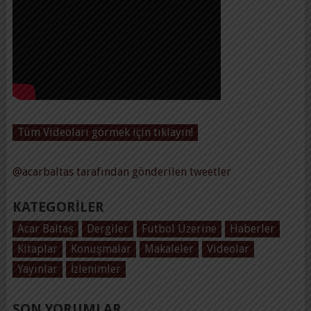
Tüm Videoları görmek için tıklayın!
@acarbaltas tarafından gönderilen tweetler
KATEGORILER
Acar Baltaş
Dergiler
Futbol Üzerine
Haberler
Kitaplar
Konuşmalar
Makaleler
Videolar
Yayınlar
İzlenimler
SON YORUMLAR