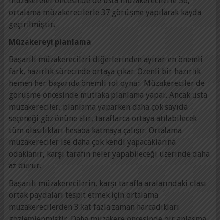
müzakereler öncesinde de usta müzakerecilerle 56,
ortalama müzakerecilerle 37 görüşme yapılarak kayda
geçirilmiştir.
Müzakereyi planlama
Başarılı müzakerecileri diğerlerinden ayıran en önemli
fark, hazırlık sürecinde ortaya çıkar. Özenli bir hazırlık
hemen her başarıda önemli rol oynar. Müzakereciler de
görüşme öncesinde mutlaka planlama yapar. Ancak usta
müzakereciler, planlama yaparken daha çok sayıda
seçeneği göz önüne alır, taraflarca ortaya atılabilecek
tüm olasılıkları hesaba katmaya çalışır. Ortalama
müzakereciler ise daha çok kendi yapacaklarına
odaklanır, karşı tarafın neler yapabileceği üzerinde daha
az durur.
Başarılı müzakerecilerin, karşı tarafla aralarındaki olası
ortak paydaları tespit etmek için ortalama
müzakerecilerden 3 kat fazla zaman harcadıkları
gözlemlenmiştir. Daha müzakere öncesinde bir anlaşma