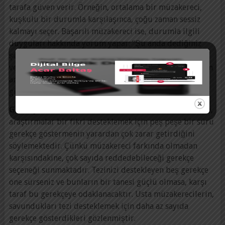
tarafa güven verir. Örneğin, ortalama bir müzakereci,
kuşkulu bir durumla karşılaşınca, çoğu zaman sessiz
kalmayı seçer. Başarılı müzakereci ise, durumla ilgili
duyguları hakkında yorum yapar: “Şu anda dediğiniz
şeye nasıl tepki vereceğimi bilmiyorum. Eğer bana
verdiğiniz bilgi doğru ise teklifinizi kabul etmek isterim
ama içimde bunun doğruluğuyla ilgili şüpheler var.”
gibi.
Gerekçeleri ekonomik kullanma:
Genel kanının aksine,
araştırmalar bir fikri desteklemek için peş peşe bir sürü
gerekçe göstermenin yarardan çok zarar getirdiğini
söylemektedir. Çünkü müzakereci farkında olmadan
karşısındakine, çok sayıda reddedebileceği gerekçe
seçeneği sunmaktadır. Tezinizi destekleyen beş gerekçe
öne sürseniz ve bunların bir tanesi güçlü olmasa, karşı
taraf bu gerekçeye odaklanacaktır. Usta müzakerecilerin,
savundukları tezi desteklemek için daha az sayıda
gerekçe gösterdikleri gözlenmiştir.