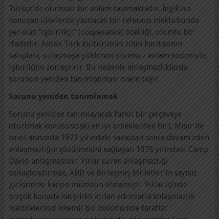
Türkçe’de olumsuz bir anlam taşımaktadır. İngilizce
konuşan ülkelerde yazılacak bir referans mektubunda
yer alan “işbirlikçi” (
cooperative
) özelliği, olumlu bir
ifadedir. Ancak Türk kültürünün zihin haritasının
kalıpları, uzlaşmaya yüklenen olumsuz anlam nedeniyle,
işbirliğini zorlaştırır. Bu nedenle anlaşmazlıklarda
sorunun yeniden tanımlanması önem taşır.
Sorunu yeniden tanımlamak
Sorunu yeniden tanımlayarak farklı bir çerçeveye
oturtmak konusundaki en iyi örneklerden biri, Mısır ile
İsrail arasında 1973 yılındaki savaştan sonra devam eden
anlaşmazlığın çözülmesini sağlayan 1978 yılındaki Camp
David anlaşmasıdır. Yıllar süren anlaşmazlığı
sonuçlandırmak, ABD ve Birleşmiş Milletler’in sayısız
girişimine karşın mümkün olmamıştı. Yıllar içinde
birçok konuda karşılıklı atılan adımlarla anlaşmazlık
maddelerinin önemli bir bölümünde taraflar