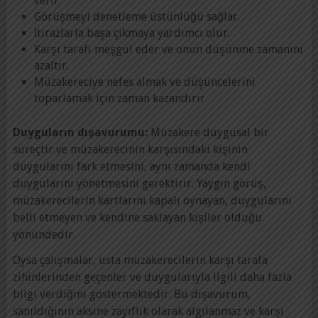
verir.
Görüşmeyi denetleme üstünlüğü sağlar.
İtirazlarla başa çıkmaya yardımcı olur.
Karşı tarafı meşgul eder ve onun düşünme zamanını
azaltır.
Müzakereciye nefes almak ve düşüncelerini
toparlamak için zaman kazandırır.
Duyguların dışavurumu:
Müzakere duygusal bir
süreçtir ve müzakerecinin karşısındaki kişinin
duygularını fark etmesini, aynı zamanda kendi
duygularını yönetmesini gerektirir. Yaygın görüş,
müzakerecilerin kartlarını kapalı oynayan, duygularını
belli etmeyen ve kendine saklayan kişiler olduğu
yönündedir.
Oysa çalışmalar, usta müzakerecilerin karşı tarafa
zihinlerinden geçenler ve duygularıyla ilgili daha fazla
bilgi verdiğini göstermektedir. Bu dışavurum,
sanıldığının aksine zayıflık olarak algılanmaz ve karşı