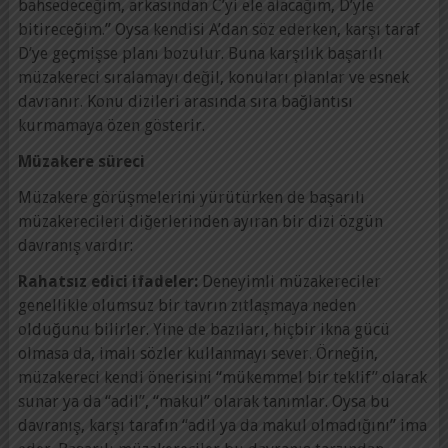
bahsedeceğim, arkasından C’yi ele alacağım, D’yle
bitireceğim.” Oysa kendisi A’dan söz ederken, karşı taraf
D’ye geçmişse planı bozulur. Buna karşılık başarılı
müzakereci sıralamayı değil, konuları planlar ve esnek
davranır. Konu dizileri arasında sıra bağlantısı
kurmamaya özen gösterir.
Müzakere süreci
Müzakere görüşmelerini yürütürken de başarılı
müzakerecileri diğerlerinden ayıran bir dizi özgün
davranış vardır:
Rahatsız edici ifadeler:
Deneyimli müzakereciler
genellikle olumsuz bir tavrın zıtlaşmaya neden
olduğunu bilirler. Yine de bazıları, hiçbir ikna gücü
olmasa da, imalı sözler kullanmayı sever. Örneğin,
müzakereci kendi önerisini “mükemmel bir teklif” olarak
sunar ya da “adil”, “makul” olarak tanımlar. Oysa bu
davranış, karşı tarafın “adil ya da makul olmadığını” ima