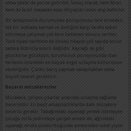
olma talebi de yerine getirildi. Sonuç olarak, hem Mısır,
hem de İsrail masadan esas ihtiyaçları olanı alıp kalktılar.
Bir anlaşmazlık durumunda pozisyonunu terk etmeden,
tek bir noktada kalmak ve dediğini karşı tarafa kabul
ettirmeye çalışmak çok kere beklenen sonucu vermez.
Türk siyasi tarihinin de önünü tıkayan çok sayıda sorun
sadece Kıbrıs’la sınırlı değildir. Kaynağı ne gibi
gözükürse gözüksün, sorumluluk pozisyonunda olan
herkesin önündeki en büyük engel uzlaşma kültürünün
eksikliğidir. Çünkü barış yapmak savaşmaktan daha
büyük cesaret gerektirir.
Başarılı müzakereciler
Müzakere, çelişen çıkarlar arasında uzlaşma sağlama
becerisidir. En basit anlaşmazlıklarda dahi müzakere
becerisi gerekir. Tabağındaki ıspanağı yemek istemeyen
çocuğa zorla yedirmeye çalışan annesi de, ağzındaki
ıspanağı etrafa püskürttüğünde annesinden tokat yiyen