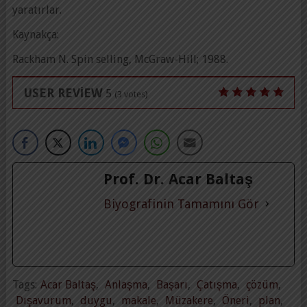
yaratırlar.
Kaynakça:
Rackham N. Spin selling, McGraw-Hill; 1988.
USER REVIEW
5
(
3
votes)
Prof. Dr. Acar Baltaş
Biyografinin Tamamını Gör
Tags:
Acar Baltaş
,
Anlaşma
,
Başarı
,
Çatışma
,
çözüm
,
Dışavurum
,
duygu
,
makale
,
Müzakere
,
Öneri
,
plan
,