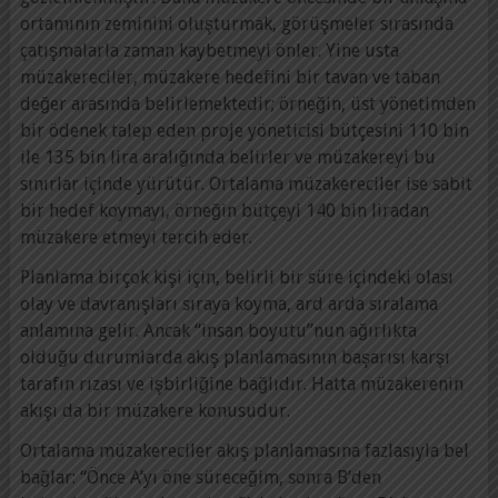
ortamının zeminini oluşturmak, görüşmeler sırasında
çatışmalarla zaman kaybetmeyi önler. Yine usta
müzakereciler, müzakere hedefini bir tavan ve taban
değer arasında belirlemektedir; örneğin, üst yönetimden
bir ödenek talep eden proje yöneticisi bütçesini 110 bin
ile 135 bin lira aralığında belirler ve müzakereyi bu
sınırlar içinde yürütür. Ortalama müzakereciler ise sabit
bir hedef koymayı, örneğin bütçeyi 140 bin liradan
müzakere etmeyi tercih eder.
Planlama birçok kişi için, belirli bir süre içindeki olası
olay ve davranışları sıraya koyma, ard arda sıralama
anlamına gelir. Ancak “insan boyutu”nun ağırlıkta
olduğu durumlarda akış planlamasının başarısı karşı
tarafın rızası ve işbirliğine bağlıdır. Hatta müzakerenin
akışı da bir müzakere konusudur.
Ortalama müzakereciler akış planlamasına fazlasıyla bel
bağlar: “Önce A’yı öne süreceğim, sonra B’den