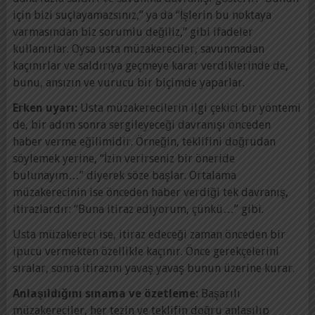
için bizi suçlayamazsınız,” ya da “İşlerin bu noktaya
varmasından biz sorumlu değiliz,” gibi ifadeler
kullanırlar. Oysa usta müzakereciler, savunmadan
kaçınırlar ve saldırıya geçmeye karar verdiklerinde de,
bunu, ansızın ve vurucu bir biçimde yaparlar.
Erken uyarı:
Usta müzakerecilerin ilgi çekici bir yöntemi
de, bir adım sonra sergileyeceği davranışı önceden
haber verme eğilimidir. Örneğin, teklifini doğrudan
söylemek yerine, “İzin verirseniz bir öneride
bulunayım…” diyerek söze başlar. Ortalama
müzakerecinin ise önceden haber verdiği tek davranış,
itirazlardır: “Buna itiraz ediyorum, çünkü…” gibi.
Usta müzakereci ise, itiraz edeceği zaman önceden bir
ipucu vermekten özellikle kaçınır. Önce gerekçelerini
sıralar, sonra itirazını yavaş yavaş bunun üzerine kurar.
Anlaşıldığını sınama ve özetleme:
Başarılı
müzakereciler, her tezin ve teklifin doğru anlaşılıp