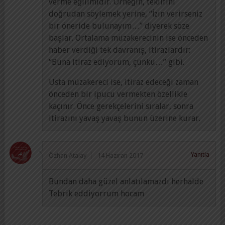
verme eğilimidir. Örneğin, teklifini
doğrudan söylemek yerine, “İzin verirseniz
bir öneride bulunayım…” diyerek söze
başlar. Ortalama müzakerecinin ise önceden
haber verdiği tek davranış, itirazlardır:
“Buna itiraz ediyorum, çünkü…” gibi.
Usta müzakereci ise, itiraz edeceği zaman
önceden bir ipucu vermekten özellikle
kaçınır. Önce gerekçelerini sıralar, sonra
itirazını yavaş yavaş bunun üzerine kurar.
Yanıtla
Özhan Atalay
14 Haziran 2017
Bundan daha güzel anlatılamazdı herhalde
Tebrik eddiyorrum hocam