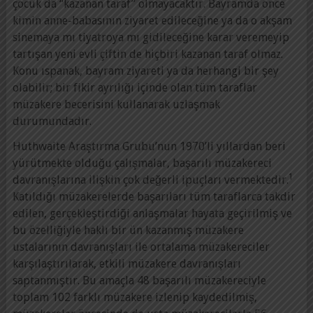
çocuk da “kazanan taraf” olmayacaktır. Bayramda önce
kimin anne-babasının ziyaret edileceğine ya da o akşam
sinemaya mı tiyatroya mı gidileceğine karar veremeyip
tartışan yeni evli çiftin de hiçbiri kazanan taraf olmaz.
Konu ıspanak, bayram ziyareti ya da herhangi bir şey
olabilir; bir fikir ayrılığı içinde olan tüm taraflar
müzakere becerisini kullanarak uzlaşmak
durumundadır.
Huthwaite Araştırma Grubu’nun 1970’li yıllardan beri
yürütmekte olduğu çalışmalar, başarılı müzakereci
1
davranışlarına ilişkin çok değerli ipuçları vermektedir.
Katıldığı müzakerelerde başarıları tüm taraflarca takdir
edilen, gerçekleştirdiği anlaşmalar hayata geçirilmiş ve
bu özelliğiyle haklı bir ün kazanmış müzakere
ustalarının davranışları ile ortalama müzakereciler
karşılaştırılarak, etkili müzakere davranışları
saptanmıştır. Bu amaçla 48 başarılı müzakereciyle
toplam 102 farklı müzakere izlenip kaydedilmiş,