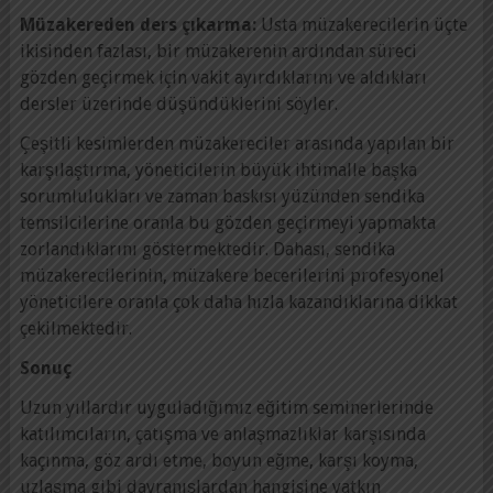
Müzakereden ders çıkarma:
Usta müzakerecilerin üçte
ikisinden fazlası, bir müzakerenin ardından süreci
gözden geçirmek için vakit ayırdıklarını ve aldıkları
dersler üzerinde düşündüklerini söyler.
Çeşitli kesimlerden müzakereciler arasında yapılan bir
karşılaştırma, yöneticilerin büyük ihtimalle başka
sorumlulukları ve zaman baskısı yüzünden sendika
temsilcilerine oranla bu gözden geçirmeyi yapmakta
zorlandıklarını göstermektedir. Dahası, sendika
müzakerecilerinin, müzakere becerilerini profesyonel
yöneticilere oranla çok daha hızla kazandıklarına dikkat
çekilmektedir.
Sonuç
Uzun yıllardır uyguladığımız eğitim seminerlerinde
katılımcıların, çatışma ve anlaşmazlıklar karşısında
kaçınma, göz ardı etme, boyun eğme, karşı koyma,
uzlaşma gibi davranışlardan hangisine yatkın