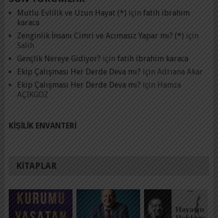
Mutlu Evlilik ve Uzun Hayat (*)
için
fatih ibrahim
karaca
Zenginlik İnsanı Cimri ve Acımasız Yapar mı? (*)
için
Salih
Gençlik Nereye Gidiyor?
için
fatih ibrahim karaca
Ekip Çalışması Her Derde Deva mı?
için
Adrıana Akar
Ekip Çalışması Her Derde Deva mı?
için
Hamza
AÇIKGÖZ
KIŞILIK ENVANTERI
KITAPLAR