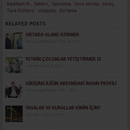
Rackham N.
,
Saldırı
,
Savunma
,
Soru sorma
,
süreç
,
Türk Kültürü
,
uzlaşma
,
Zorlama
RELATED POSTS
ORTADA OLANI GÖRMEK
Yorum yapılmamış
|
Kas 24, 2015
YETKIN ÇOCUKLAR YETIŞTIRMEK II
3 yorum
|
Tem 5, 2023
GIRIŞIMCILIĞIN ARDINDAKI İNSAN PROFILI
Yorum yapılmamış
|
Eki 5, 2012
YASALAR VE KURALLAR KIMIN İÇIN?
3 yorum
|
Şub 27, 2013