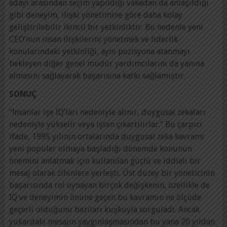
adayı arasından seçim yapıldığı vakadan da anlaşıldığı
gibi deneyim, ilişki yönetimine göre daha kolay
geliştirilebilir ikincil bir yetkinliktir. Bu nedenle yeni
CEO’nun insan ilişkilerini yönetmek ve liderlik
konularındaki yetkinliği, aynı pozisyona atanmayı
bekleyen diğer genel müdür yardımcılarını da yanına
almasını sağlayarak başarısına katkı sağlamıştır.
SONUÇ
“İnsanlar işe IQ’ları nedeniyle alınır, duygusal zekaları
nedeniyle yükselir veya işten çıkartılırlar.” Bu çarpıcı
ifade, 1995 yılının ortalarında duygusal zeka kavramı
yeni popüler olmaya başladığı dönemde konunun
önemini anlatmak için kullanılan güçlü ve iddialı bir
mesaj olarak zihinlere yerleşti. Üst düzey bir yöneticinin
başarısında rol oynayan birçok değişkenin, özellikle de
IQ ve deneyimin önüne geçen bu kavramın ne ölçüde
geçerli olduğunu bazıları kuşkuyla sorguladı. Ancak
yukardaki mesajın yaygınlaşmasından bu yana 20 yıldan