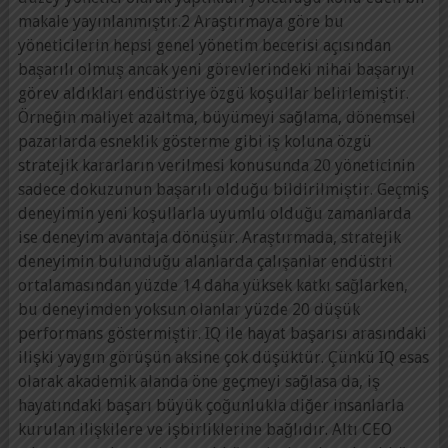
makale yayınlanmıştır.2 Araştırmaya göre bu
yöneticilerin hepsi genel yönetim becerisi açısından
başarılı olmuş ancak yeni görevlerindeki nihai başarıyı
görev aldıkları endüstriye özgü koşullar belirlemiştir.
Örneğin maliyet azaltma, büyümeyi sağlama, dönemsel
pazarlarda esneklik gösterme gibi iş koluna özgü
stratejik kararların verilmesi konusunda 20 yöneticinin
sadece dokuzunun başarılı olduğu bildirilmiştir. Geçmiş
deneyimin yeni koşullarla uyumlu olduğu zamanlarda
ise deneyim avantaja dönüşür. Araştırmada, stratejik
deneyimin bulunduğu alanlarda çalışanlar endüstri
ortalamasından yüzde 14 daha yüksek katkı sağlarken,
bu deneyimden yoksun olanlar yüzde 20 düşük
performans göstermiştir. IQ ile hayat başarısı arasındaki
ilişki yaygın görüşün aksine çok düşüktür. Çünkü IQ esas
olarak akademik alanda öne geçmeyi sağlasa da, iş
hayatındaki başarı büyük çoğunlukla diğer insanlarla
kurulan ilişkilere ve işbirliklerine bağlıdır. Altı CEO