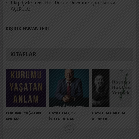
Ekip Çalışması Her Derde Deva mı?
için
Hamza
AÇIKGÖZ
KIŞILIK ENVANTERI
KITAPLAR
KURUMU YAŞATAN
HAYAT EN ÇOK
HAYATIN HAKKINI
ANLAM
İYILERI KIRAR
VERMEK