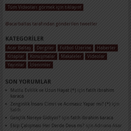
Tüm Videoları görmek için tıklayın!
@acarbaltas tarafından gönderilen tweetler
KATEGORILER
Acar Baltaş
Dergiler
Futbol Üzerine
Haberler
Kitaplar
Konuşmalar
Makaleler
Videolar
Yayınlar
İzlenimler
SON YORUMLAR
Mutlu Evlilik ve Uzun Hayat (*)
için
fatih ibrahim
karaca
Zenginlik İnsanı Cimri ve Acımasız Yapar mı? (*)
için
Salih
Gençlik Nereye Gidiyor?
için
fatih ibrahim karaca
Ekip Çalışması Her Derde Deva mı?
için
Adrıana Akar