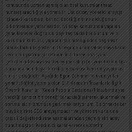
konusunda uzmanlaşmış olan özel kurumlar (head
hunter) aracılığıyla yönetilir. Üst düzey yönetici arayışı
içindeki kurumun, birinci önceliğinin ne olduğunun
bilinmesinde yarar vardır. İyi aday konusunda yapılan
genellemeler doğruluk payı taşısa da her kurum ve o
kurumun kültürü, yapılan işin niteliğinden bağımsız
olarak farklılık gösterir. Örneğin; kurumsallaşmaya karar
veren bir patron şirketinde üst düzey pozisyona
getirilen uluslararası deneyime sahip bir yöneticinin kısa
zamanda hem hayal kırıklığı yaşaması hem de yaşatması
sürpriz değildir. Aşağıda Egon Zehnder’in uzun yıllar
yöneticiliğini yapmış olan C. F. Araoz’ın ‘İnsanlarla İlgili
Önemli Kararlar’ (Great People Decisions)1 kitabında yer
verdiği çarpıcı bir örneği biraz değiştirerek aktarmak ve
sorunu sizin önünüze getirmek istiyorum. Bu örnekte bir
büyük şirket CEO arayışındadır ve yönetim kuruluna
çeşitli değerlendirme aşamalarından geçmiş altı aday
sunulmuştur. Kendinizi karar verecek yönetim