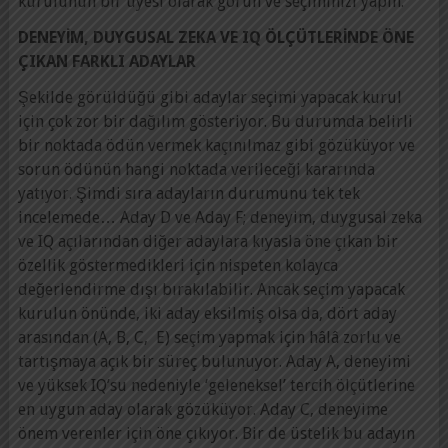
kurulunun bir üyesi olarak görün ve seçiminizi yapın.
DENEYİM, DUYGUSAL ZEKA VE IQ ÖLÇÜTLERİNDE ÖNE
ÇIKAN FARKLI ADAYLAR
Şekilde görüldüğü gibi adaylar seçimi yapacak kurul
için çok zor bir dağılım gösteriyor. Bu durumda belirli
bir noktada ödün vermek kaçınılmaz gibi gözüküyor ve
sorun ödünün hangi noktada verileceği kararında
yatıyor. Şimdi sıra adayların durumunu tek tek
incelemede… Aday D ve Aday F; deneyim, duygusal zeka
ve IQ açılarından diğer adaylara kıyasla öne çıkan bir
özellik göstermedikleri için nispeten kolayca
değerlendirme dışı bırakılabilir. Ancak seçim yapacak
kurulun önünde, iki aday eksilmiş olsa da, dört aday
arasından (A, B, C, E) seçim yapmak için hâlâ zorlu ve
tartışmaya açık bir süreç bulunuyor. Aday A, deneyimi
ve yüksek IQ’su nedeniyle ‘geleneksel’ tercih ölçütlerine
en uygun aday olarak gözüküyor. Aday C, deneyime
önem verenler için öne çıkıyor. Bir de üstelik bu adayın