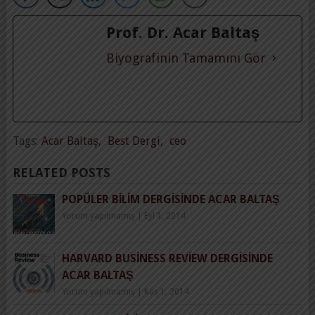
Prof. Dr. Acar Baltaş
Biyografinin Tamamını Gör
Tags:
Acar Baltaş
,
Best Dergi
,
ceo
RELATED POSTS
POPÜLER BILIM DERGISINDE ACAR BALTAŞ
Yorum yapılmamış
|
Eyl 1, 2014
HARVARD BUSINESS REVIEW DERGISINDE
ACAR BALTAŞ
Yorum yapılmamış
|
Kas 1, 2014