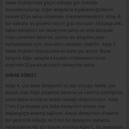
insan ilişkilerinde güçlü olduğu göz önünde
bulundurulursa, diğer adaylarla kıyaslandığında en
yüksek IQ’ya sahip olmaması önemsenmeyebilir. Aday B,
bir bakıma ‘en güvenli seçim’ gibi duruyor. Oldukça zeki,
kabul edilebilir bir deneyime sahip ve orta düzeyde
ilişki yönetimi becerisi, oyunu bu adaydan yana
kullanacaklar için, ikna edici sebepler olabilir. Aday E,
insan ilişkileri boyutunda en üstte yer alıyor. Buna
karşılık diğer adaylara kıyasla ortalamanın biraz
üzerinde IQ’ya ancak sınırlı deneyime sahip.
KARAR SÜRECİ
Aday A, çok daha deneyimli ve zeki olduğu halde, çok
düşük olan ilişki yönetimi becerisi ve liderlik özelliğinin,
onun başarısızlığına neden olacağı düşünülüyor. Aday
C’nin E’ye kıyasla çok daha deneyimli olması ona
başlangıçta avantaj sağlıyor. Ancak deneyimin dinamik
bir yetkinlik olduğu ve E’nin bu deneyimi zamanla
kazanılabileceği göz önüne alınınca Aday C, bu avantajını