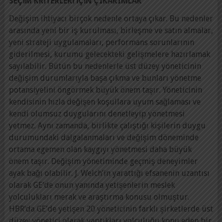
SEÇİM KRİTERLERİ İÇİN ÇIKARIMLAR
Değişim ihtiyacı birçok nedenle ortaya çıkar. Bu nedenler
arasında yeni bir iş kurulması, birleşme ve satın almalar,
yeni strateji uygulamaları, performans sorunlarının
giderilmesi, kurumu gelecekteki gelişmelere hazırlamak
sayılabilir. Bütün bu nedenlerle üst düzey yöneticinin
değişim durumlarıyla başa çıkma ve bunları yönetme
potansiyelini öngörmek büyük önem taşır. Yöneticinin
kendisinin hızla değişen koşullara uyum sağlaması ve
kendi olumsuz duygularını denetleyip yönetmesi
yetmez. Aynı zamanda, birlikte çalıştığı kişilerin duygu
durumundaki dalgalanmaları ve değişim döneminde
ortama egemen olan kaygıyı yönetmesi daha büyük
önem taşır. Değişim yönetiminde geçmiş deneyimler
ayak bağı olabilir. J. Welch’in yarattığı efsanenin uzantısı
olarak GE’de onun yanında yetişenlerin meslek
yolculukları merak ve araştırma konusu olmuştur.
HBR’da GE’de yetişen 20 yöneticinin farklı şirketlerde üst
düzey yönetici olarak yaptıkları yolculuğu konu eden bir