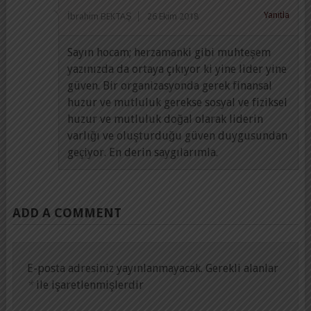
Yanıtla
İbrahim BEKTAŞ
26 Ekim 2018
Sayın hocam; herzamanki gibi muhteşem
yazınızda da ortaya çıkıyor ki yine lider yine
güven. Bir organizasyonda gerek finansal
huzur ve mutluluk gerekse sosyal ve fiziksel
huzur ve mutluluk doğal olarak liderin
varlığı ve oluşturduğu güven duygusundan
geçiyor. En derin saygılarımla.
ADD A COMMENT
E-posta adresiniz yayınlanmayacak.
Gerekli alanlar
*
ile işaretlenmişlerdir