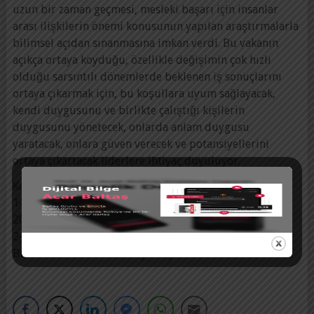
uzun bir zaman geçmesi, mesleki başarı için insanlar
arası ilişkilerin önemi konusunun yapılan araştırmalarla
bilimsel açıdan sınanmasına imkan verdi. Bu vakanın
açıkça ortaya koyduğu, özellikle değişimin çok hızlı
olduğu sarsıntılı dönemlerde beklenen iş sonuçlarını
ortaya çıkarmak için, bu koşullara uyum sağlayacak,
kendi duygusunu ve birlikte çalıştığı kişilerin
duygusunu yönetecek, onlarda anlam duygusu
yaratacak, onlara güven verecek ve potansiyellerini
ortaya çıkartacak liderlere ihtiyaç duyuluyor.
Kaynakça:
1-Araoz CF. Great people decisions. John Willey & Sons,
2007.
2-Groysberb B ve ark. Are leaders portable? Harvard
Business Review 2006 Mayıs sayısı.