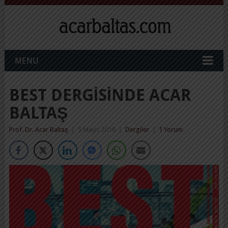
MENU
BEST DERGISINDE ACAR
BALTAŞ
Prof. Dr. Acar Baltaş
|
5 Mayıs 2018
|
Dergiler
|
1 Yorum