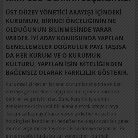
ÜST DÜZEY YÖNETICI ARAYIŞI IÇINDEKI
KURUMUN, BIRINCI ÖNCELIĞININ NE
OLDUĞUNUN BILINMESINDE YARAR
VARDIR. İYI ADAY KONUSUNDA YAPILAN
GENELLEMELER DOĞRULUK PAYI TAŞISA
DA HER KURUM VE O KURUMUN
KÜLTÜRÜ, YAPILAN IŞIN NITELIĞINDEN
BAĞIMSIZ OLARAK FARKLILIK GÖSTERIR.
Kurumsal şirketler istisnai durumlar dışında en üst
noktaya getirecekleri kişiyi kurum içinden önceden
belirler ve geliştirirler. Buna karşılık iş alanını
genişletmek için yeni bir alana girmek isteyen veya
‘kurumsallaşmaya’ karar veren şirketler ve patron
holdingleri kendilerini hedeflerine ulaştıracak bir genel
müdür veya moda deyimle CEO aramaya başlarlar. Bu
girişim çoğunlukla bu tür yöneticileri bulmak