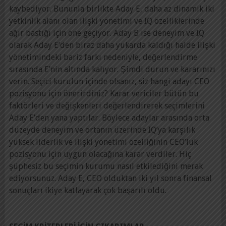
kaybediyor. Bununla birlikte Aday E, daha az dinamik iki
yetkinlik alanı olan ilişki yönetimi ve IQ özelliklerinde
ağır bastığı için öne geçiyor. Aday B ise deneyim ve IQ
olarak Aday E’den biraz daha yukarda kaldığı halde ilişki
yönetimindeki bariz farkı nedeniyle, değerlendirme
sırasında E’nin altında kalıyor. Şimdi durun ve kararınızı
verin. Seçici kurulun içinde olsanız, siz hangi adayı CEO
pozisyonu için önerirdiniz? Karar vericiler bütün bu
faktörleri ve değişkenleri değerlendirerek seçimlerini
Aday E’den yana yaptılar. Böylece adaylar arasında orta
düzeyde deneyim ve ortanın üzerinde IQ’ya karşılık
yüksek liderlik ve ilişki yönetimi özelliğinin CEO’luk
pozisyonu için uygun olacağına karar verdiler. Hiç
şüphesiz bu seçimin kurumu nasıl etkilediğini merak
ediyorsunuz. Aday E, CEO olduktan iki yıl sonra finansal
sonuçları ikiye katlayarak çok başarılı oldu.