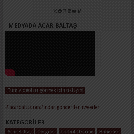
X
Facebook
Instagram
LinkedIn
YouTube
Vimeo
MEDYADA ACAR BALTAŞ
Tüm Videoları görmek için tıklayın!
@acarbaltas tarafından gönderilen tweetler
KATEGORILER
Acar Baltaş
Dergiler
Futbol Üzerine
Haberler