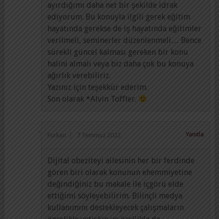
ayırdığımı daha net bir şekilde idrak
ediyorum. Bu konuyla ilgili gerek eğitim
hayatında gerekse de iş hayatında eğitimler
verilmeli, seminerler düzenlenmeli… Bence
sürekli güncel kalması gereken bir konu
halini almalı veya biz daha çok bu konuya
ağırlık verebiliriz.
Yazınız için teşekkür ederim.
Son olarak *Alvin Toffler.
Yanıtla
Furkan
7 Temmuz 2022
Dijital obeziteyi ailesinin her bir ferdinde
gören biri olarak konunun ehemmiyetine
değindiğiniz bu makale ile içgörü elde
ettiğimi söyleyebilirim. Bilinçli medya
kullanımını destekleyecek çalışmaların