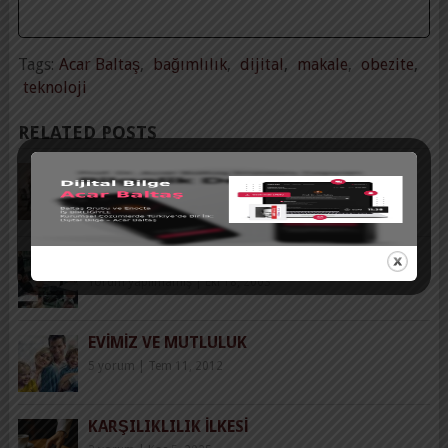
Tags:
Acar Baltaş
,
bağımlılık
,
dijital
,
makale
,
obezite
,
teknoloji
RELATED POSTS
ETKIN EKIP ÇALIŞMASI IÇIN KARŞILIKLI
BAĞIMLILIK
Yorum yapılmamış
|
Ağu 2, 2023
İNSAN KAYNAKLARI ETIĞI
Yorum yapılmamış
|
Eki 18, 2003
EVIMIZ VE MUTLULUK
5 yorum
|
Tem 11, 2012
KARŞILIKLILIK İLKESI