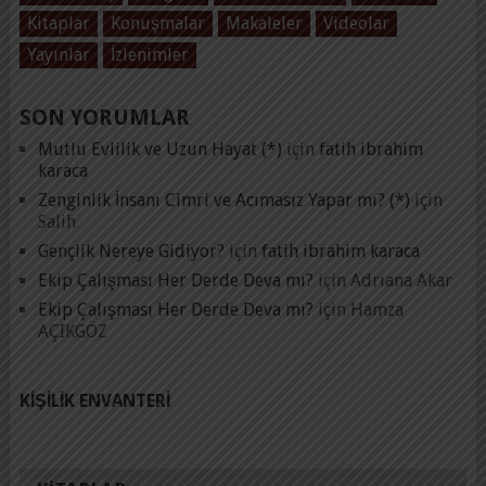
Kitaplar
Konuşmalar
Makaleler
Videolar
Yayınlar
İzlenimler
SON YORUMLAR
Mutlu Evlilik ve Uzun Hayat (*)
için
fatih ibrahim
karaca
Zenginlik İnsanı Cimri ve Acımasız Yapar mı? (*)
için
Salih
Gençlik Nereye Gidiyor?
için
fatih ibrahim karaca
Ekip Çalışması Her Derde Deva mı?
için
Adrıana Akar
Ekip Çalışması Her Derde Deva mı?
için
Hamza
AÇIKGÖZ
KIŞILIK ENVANTERI