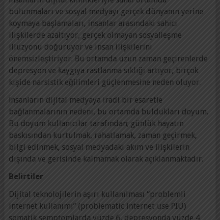
bulunmaları ve sosyal medyayı gerçek dünyanın yerine
koymaya başlamaları, insanlar arasındaki sahici
ilişkilerde azaltıyor, gerçek olmayan sosyalleşme
illüzyonu doğuruyor ve insan ilişkilerini
önemsizleştiriyor. Bu ortamda uzun zaman geçirenlerde
depresyon ve kaygıya rastlanma sıklığı artıyor, birçok
kişide narsistik eğilimleri güçlenmesine neden oluyor.
İnsanların dijital medyaya iradi bir esaretle
bağlanmalarının nedeni, bu ortamda buldukları doyum.
Bu doyum kullanıcılar tarafından; günlük hayatın
baskısından kurtulmak, rahatlamak, zaman geçirmek,
bilgi edinmek, sosyal medyadaki akım ve ilişkilerin
dışında ve gerisinde kalmamak olarak açıklanmaktadır.
Belirtiler
Dijital teknolojilerin aşırı kullanılması “problemli
internet kullanımı” (problematic internet use PIU)
somatik semptomlarda yüzde 6, depresyonda yüzde 4