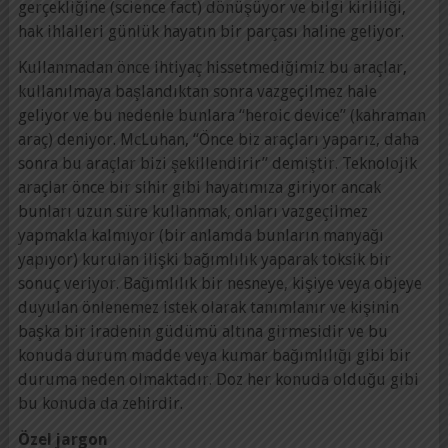
gerçekliğine (science fact) dönüşüyor ve bilgi kirliliği,
hak ihlalleri günlük hayatın bir parçası haline geliyor.
Kullanmadan önce ihtiyaç hissetmediğimiz bu araçlar,
kullanılmaya başlandıktan sonra vazgeçilmez hale
geliyor ve bu nedenle bunlara “heroic device” (kahraman
araç) deniyor. McLuhan, “Önce biz araçları yaparız, daha
sonra bu araçlar bizi şekillendirir” demiştir. Teknolojik
araçlar önce bir sihir gibi hayatımıza giriyor ancak
bunları uzun süre kullanmak, onları vazgeçilmez
yapmakla kalmıyor (bir anlamda bunların manyağı
yapıyor) kurulan ilişki bağımlılık yaparak toksik bir
sonuç veriyor. Bağımlılık bir nesneye, kişiye veya objeye
duyulan önlenemez istek olarak tanımlanır ve kişinin
başka bir iradenin güdümü altına girmesidir ve bu
konuda durum madde veya kumar bağımlılığı gibi bir
duruma neden olmaktadır. Doz her konuda olduğu gibi
bu konuda da zehirdir.
Özel jargon