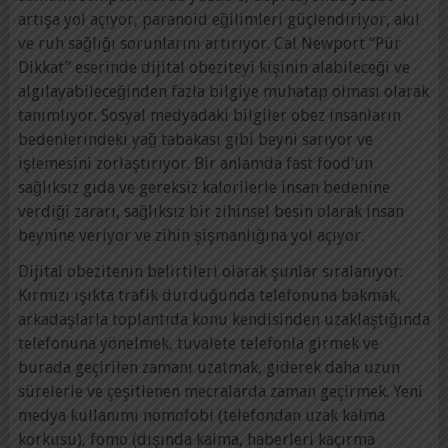
artışa yol açıyor, paranoid eğilimleri güçlendiriyor, akıl
ve ruh sağlığı sorunlarını artırıyor. Cal Newport “Pür
Dikkat” eserinde dijital obeziteyi kişinin alabileceği ve
algılayabileceğinden fazla bilgiye muhatap olması olarak
tanımlıyor. Sosyal medyadaki bilgiler obez insanların
bedenlerindeki yağ tabakası gibi beyni sarıyor ve
işlemesini zorlaştırıyor. Bir anlamda fast food’un
sağlıksız gıda ve gereksiz kalorilerle insan bedenine
verdiği zararı, sağlıksız bir zihinsel besin olarak insan
beynine veriyor ve zihin şişmanlığına yol açıyor.
Dijital obezitenin belirtileri olarak şunlar sıralanıyor:
Kırmızı ışıkta trafik durduğunda telefonuna bakmak,
arkadaşlarla toplantıda konu kendisinden uzaklaştığında
telefonuna yönelmek, tuvalete telefonla girmek ve
burada geçirilen zamanı uzatmak, giderek daha uzun
sürelerle ve çeşitlenen mecralarda zaman geçirmek. Yeni
medya kullanımı nomofobi (telefondan uzak kalma
korkusu), fomo (dışında kalma, haberleri kaçırma