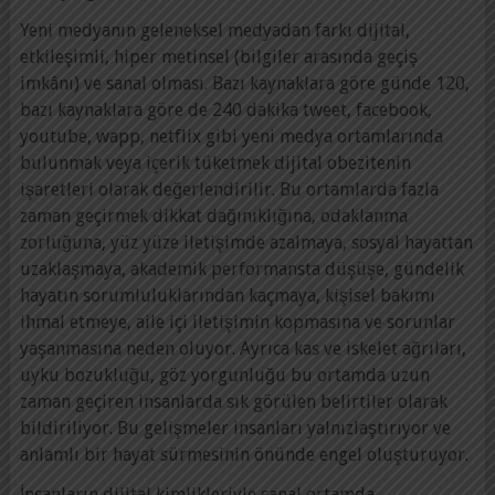
Yeni medyanın geleneksel medyadan farkı dijital,
etkileşimli, hiper metinsel (bilgiler arasında geçiş
imkânı) ve sanal olması. Bazı kaynaklara göre günde 120,
bazı kaynaklara göre de 240 dakika tweet, facebook,
youtube, wapp, netflix gibi yeni medya ortamlarında
bulunmak veya içerik tüketmek dijital obezitenin
işaretleri olarak değerlendirilir. Bu ortamlarda fazla
zaman geçirmek dikkat dağınıklığına, odaklanma
zorluğuna, yüz yüze iletişimde azalmaya, sosyal hayattan
uzaklaşmaya, akademik performansta düşüşe, gündelik
hayatın sorumluluklarından kaçmaya, kişisel bakımı
ihmal etmeye, aile içi iletişimin kopmasına ve sorunlar
yaşanmasına neden oluyor. Ayrıca kas ve iskelet ağrıları,
uyku bozukluğu, göz yorgunluğu bu ortamda uzun
zaman geçiren insanlarda sık görülen belirtiler olarak
bildiriliyor. Bu gelişmeler insanları yalnızlaştırıyor ve
anlamlı bir hayat sürmesinin önünde engel oluşturuyor.
İnsanların dijital kimlikleriyle sanal ortamda