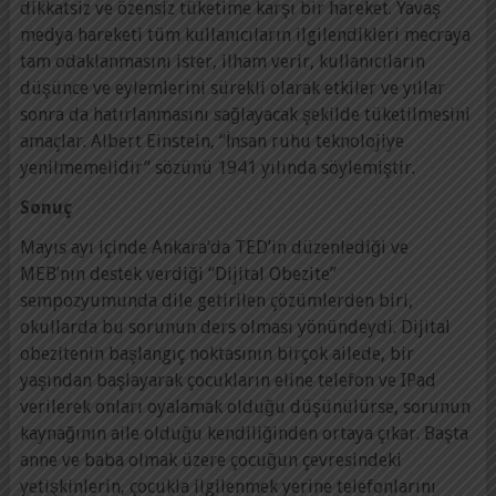
dikkatsiz ve özensiz tüketime karşı bir hareket. Yavaş
medya hareketi tüm kullanıcıların ilgilendikleri mecraya
tam odaklanmasını ister, ilham verir, kullanıcıların
düşünce ve eylemlerini sürekli olarak etkiler ve yıllar
sonra da hatırlanmasını sağlayacak şekilde tüketilmesini
amaçlar. Albert Einstein, “İnsan ruhu teknolojiye
yenilmemelidir” sözünü 1941 yılında söylemiştir.
Sonuç
Mayıs ayı içinde Ankara’da TED’in düzenlediği ve
MEB’nın destek verdiği “Dijital Obezite”
sempozyumunda dile getirilen çözümlerden biri,
okullarda bu sorunun ders olması yönündeydi. Dijital
obezitenin başlangıç noktasının birçok ailede, bir
yaşından başlayarak çocukların eline telefon ve IPad
verilerek onları oyalamak olduğu düşünülürse, sorunun
kaynağının aile olduğu kendiliğinden ortaya çıkar. Başta
anne ve baba olmak üzere çocuğun çevresindeki
yetişkinlerin, çocukla ilgilenmek yerine telefonlarını