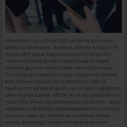
Güvenliweb.org’un Şubat 2022 verilerine göre mobil
telefon kullanan sayısı 78 milyon, internet kullanımı 70
milyon, aktif sosyal medya kullanıcısı 69 milyon kişi
internet kullanımı günde ortalama 8 saat ve sosyal
medyada geçirilen zaman 3 saate ulaşmış bulunuyor.
Görüldüğü gibi teknolojik araçlar hayatımızda giderek
daha fazla yer tutuyor. Hız ve teknolojiye bağlılık
hayatlarımızı karmaşıklaştırdı, ruh ve beden sağlığımıza
zarar vermeye başladı. ABD’de 16-24 yaş arasındakilerin
yüzde 54’ü, 24 saat cep telefonundan, yüzde 64’ü sosyal
medyadan uzak kalmaya dayanamayacaklarını bildirmiş.
Günümüz insanı bir anlamda veri tsunamisi altında
yaşıyor. Bilimkurgu (science fiction) giderek bilim