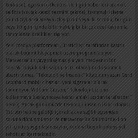
korkusu), ego sörfü (kendisi ile ilgili haberleri arama),
selfitis (sık sık kendi resmini çekme), tıkınmalı izleme
(bir diziyi arka arkaya izleyip bir veya iki sezonu, bir gün
veya iki gün içinde bitirmek), gibi birçok özel kavramla
tanımlanan özellikler taşıyor.
Yeni medya platformları, üreticileri tarafından kasıtlı
olarak bağımlılık yapmak üzere programlanıyor.
Metaverse’ün yaygınlaşmasıyla yeni medyanın bir
sonraki büyük halk sağlığı krizi olacağını düşünmek
abartı olmaz. “Teknoloji ve İnsanlık” kitabının yazarı Gerd
Leonhard mobil cihazları yeni sigaralar olarak
tanımlıyor. William Gibson, “Teknoloji biz onu
kullanmaya başlayıncaya kadar ahlaki açıdan tarafsızdır”
demiş. Ancak günümüzde teknoloji insanın ikinci doğası
(fıtratı) haline geldiği için ahlak ve sağlık açısından
soruna dönüşmüştür ve metaverse’ün önümüzdeki on
yıl içinde yaygınlaşmasıyla çok daha büyük potansiyel
tehditler içermektedir.