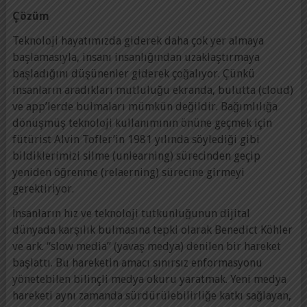
Çözüm
Teknoloji hayatımızda giderek daha çok yer almaya
başlamasıyla, insanı insanlığından uzaklaştırmaya
başladığını düşünenler giderek çoğalıyor. Çünkü
insanların aradıkları mutluluğu ekranda, bulutta (cloud)
ve app’lerde bulmaları mümkün değildir. Bağımlılığa
dönüşmüş teknoloji kullanımının önüne geçmek için
fütürist Alvin Tofler’in 1981 yılında söylediği gibi
bildiklerimizi silme (unlearning) sürecinden geçip
yeniden öğrenme (relaerning) sürecine girmeyi
gerektiriyor.
İnsanların hız ve teknoloji tutkunluğunun dijital
dünyada karşılık bulmasına tepki olarak Benedict Köhler
ve ark. “slow media” (yavaş medya) denilen bir hareket
başlattı. Bu hareketin amacı sınırsız enformasyonu
yönetebilen bilinçli medya okuru yaratmak. Yeni medya
hareketi aynı zamanda sürdürülebilirliğe katkı sağlayan,