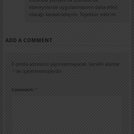
öncelikle yetişkin ve özellikle de
ebeveynlerde uygulanmasının daha etkili
olacağı kanaatindeyim. Teşekkür ederim.
ADD A COMMENT
E-posta adresiniz yayınlanmayacak.
Gerekli alanlar
*
ile işaretlenmişlerdir
*
Comment: