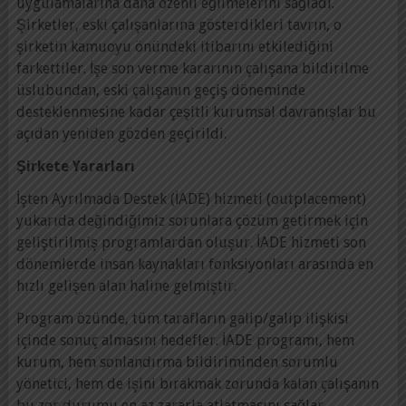
uygulamalarına daha özenli eğilmelerini sağladı.
Şirketler, eski çalışanlarına gösterdikleri tavrın, o
şirketin kamuoyu önündeki itibarını etkilediğini
farkettiler. İşe son verme kararının çalışana bildirilme
üslubundan, eski çalışanın geçiş döneminde
desteklenmesine kadar çeşitli kurumsal davranışlar bu
açıdan yeniden gözden geçirildi.
Şirkete Yararları
İşten Ayrılmada Destek (İADE) hizmeti (outplacement)
yukarıda değindiğimiz sorunlara çözüm getirmek için
geliştirilmiş programlardan oluşur. İADE hizmeti son
dönemlerde insan kaynakları fonksiyonları arasında en
hızlı gelişen alan haline gelmiştir.
Program özünde, tüm tarafların galip/galip ilişkisi
içinde sonuç almasını hedefler. İADE programı, hem
kurum, hem sonlandırma bildiriminden sorumlu
yönetici, hem de işini bırakmak zorunda kalan çalışanın
bu zor durumu en az zararla atlatmasını sağlar.