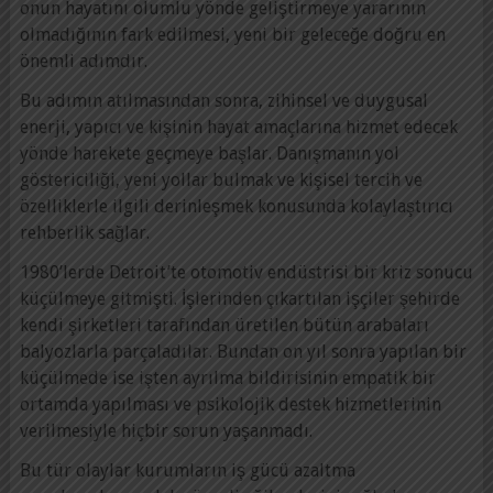
onun hayatını olumlu yönde geliştirmeye yararının
olmadığının fark edilmesi, yeni bir geleceğe doğru en
önemli adımdır.
Bu adımın atılmasından sonra, zihinsel ve duygusal
enerji, yapıcı ve kişinin hayat amaçlarına hizmet edecek
yönde harekete geçmeye başlar. Danışmanın yol
göstericiliği, yeni yollar bulmak ve kişisel tercih ve
özelliklerle ilgili derinleşmek konusunda kolaylaştırıcı
rehberlik sağlar.
1980’lerde Detroit’te otomotiv endüstrisi bir kriz sonucu
küçülmeye gitmişti. İşlerinden çıkartılan işçiler şehirde
kendi şirketleri tarafından üretilen bütün arabaları
balyozlarla parçaladılar. Bundan on yıl sonra yapılan bir
küçülmede ise işten ayrılma bildirisinin empatik bir
ortamda yapılması ve psikolojik destek hizmetlerinin
verilmesiyle hiçbir sorun yaşanmadı.
Bu tür olaylar kurumların iş gücü azaltma