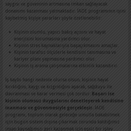
saygısı ve güveninin artmasına imkan sağlayacak
donanımı kazanması yatmaktadır. İADE programının işini
kaybetmiş kişiye yararları şöyle özetlenebilir:
Kişinin olumlu, yapıcı bakış açısını ve hayat
enerjisini korumasına yardımcı olur.
Kişinin stres kaynaklarıyla başaçıkmasını amaçlar.
Kişinin tarafsız ölçülerle kendisini tanımasına ve
kariyer planı yapmasına yardımcı olur.
Kişinin iş arama çalışmalarına etkinlik kazandırır.
İş kaybı hangi nedenle olursa olsun, kişinin hayal
kırıklığını, kaygı ve kızgınlığını aşarak, sağduyu ile
davranması ve karar vermesi çok zordur.
Başarı ise
kişinin olumsuz duygularını denetleyerek kendisine
inanması ve güvenmesiyle gerçekleşir.
İADE
programı, toplum olarak geleceğe umutla bakabilmek
için bugün sistem dışına çıkarmak zorunda kaldığımız
insan kaynağımızı geri kazanmak için eşsiz bir işlev