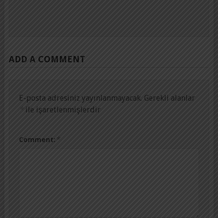
ADD A COMMENT
E-posta adresiniz yayınlanmayacak.
Gerekli alanlar
*
ile işaretlenmişlerdir
*
Comment: