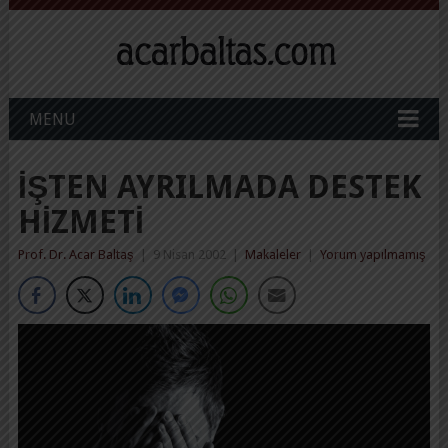
MENU
İŞTEN AYRILMADA DESTEK
HIZMETI
Prof. Dr. Acar Baltaş
|
9 Nisan 2002
|
Makaleler
|
Yorum yapılmamış