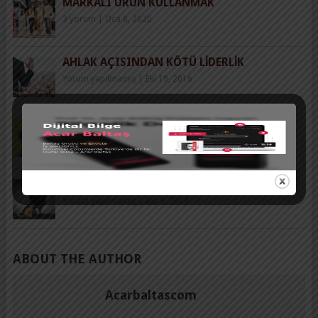
MARKALI ÜRÜN KULLANMAK
3 yorum
|
Oca 8, 2020
AHLAK AÇISINDAN KÖTÜ LIDERLIK
Yorum yapılmamış
|
Eki 19, 2016
YAPAY ZEKANIN İNSAN VE TOPLUM
PSIKOLOJISI ÜZERINDEKI YIKICI ETKISI
Yorum yapılmamış
|
Şub 25, 2026
ÖZGÜVEN HASTALIĞI
Yorum yapılmamış
|
Nis 9, 2014
ABOUT THE AUTHOR
Acarbaltascom