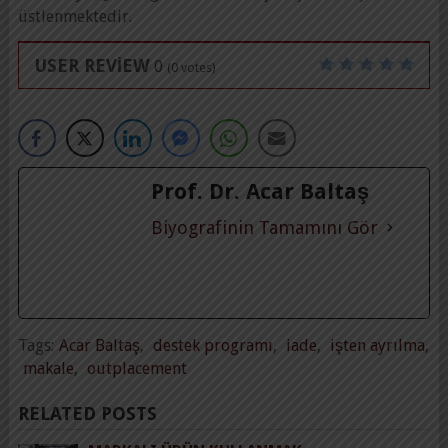
üstlenmektedir.
USER REVIEW
0
(
0
votes)
Prof. Dr. Acar Baltaş
Biyografinin Tamamını Gör
Tags:
Acar Baltaş
,
destek programı
,
iade
,
işten ayrılma
,
makale
,
outplacement
RELATED POSTS