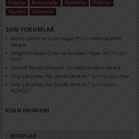
Kitaplar
Konuşmalar
Makaleler
Videolar
Yayınlar
İzlenimler
SON YORUMLAR
Mutlu Evlilik ve Uzun Hayat (*)
için
fatih ibrahim
karaca
Zenginlik İnsanı Cimri ve Acımasız Yapar mı? (*)
için
Salih
Gençlik Nereye Gidiyor?
için
fatih ibrahim karaca
Ekip Çalışması Her Derde Deva mı?
için
Adrıana Akar
Ekip Çalışması Her Derde Deva mı?
için
Hamza
AÇIKGÖZ
KIŞILIK ENVANTERI
KITAPLAR