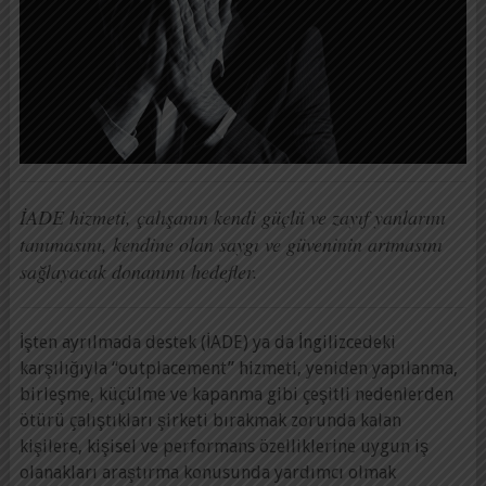
İADE hizmeti, çalışanın kendi güçlü ve zayıf yanlarını
tanımasını, kendine olan saygı ve güveninin artmasını
sağlayacak donanımı hedefler.
İşten ayrılmada destek (İADE) ya da İngilizcedeki
karşılığıyla “outplacement” hizmeti, yeniden yapılanma,
birleşme, küçülme ve kapanma gibi çeşitli nedenlerden
ötürü çalıştıkları şirketi bırakmak zorunda kalan
kişilere, kişisel ve performans özelliklerine uygun iş
olanakları araştırma konusunda yardımcı olmak