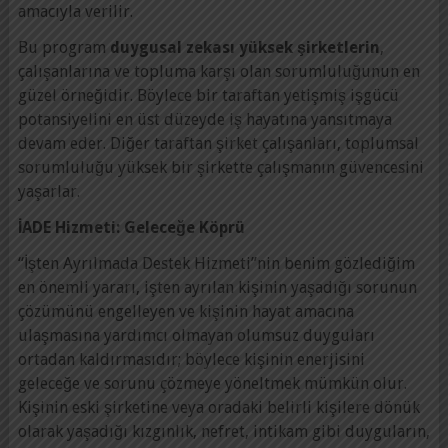
amacıyla verilir.
Bu program
duygusal zekası yüksek şirketlerin
,
çalışanlarına ve topluma karşı olan sorumluluğunun en
güzel örneğidir. Böylece bir taraftan yetişmiş işgücü
potansiyelini en üst düzeyde iş hayatına yansıtmaya
devam eder. Diğer taraftan şirket çalışanları, toplumsal
sorumluluğu yüksek bir şirkette çalışmanın güvencesini
yaşarlar.
İADE Hizmeti: Geleceğe Köprü
“İşten Ayrılmada Destek Hizmeti”nin benim gözlediğim
en önemli yararı, işten ayrılan kişinin yaşadığı sorunun
çözümünü engelleyen ve kişinin hayat amacına
ulaşmasına yardımcı olmayan olumsuz duyguları
ortadan kaldırmasıdır; böylece kişinin enerjisini
geleceğe ve sorunu çözmeye yöneltmek mümkün olur.
Kişinin eski şirketine veya oradaki belirli kişilere dönük
olarak yaşadığı kızgınlık, nefret, intikam gibi duyguların,