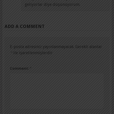
geliyorlar diye düşünüyorum.
ADD A COMMENT
E-posta adresiniz yayınlanmayacak.
Gerekli alanlar
*
ile işaretlenmişlerdir
*
Comment: