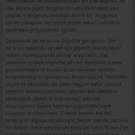
edebilecekleri ve anlayabilecekleri bir alan değildir. Bu
alan beynin çeşitli bölgelerinin aktivitelerinden yola
çıkarak, o bölgedeki etkinliğin belirli bir duygunun
işareti olduğunu ileri süren gazete haberi, reklam ve
pazarlama girişimleriyle ilgilidir.
Gazetelerde sık sık şu tür başlıklar görüyoruz. “Zor
kararları başarıyla vermek için peynirli sandviç yiyin”.
Haberi okuduğunuzda sinirler arası iletici olan
serotonin içindeki triptofan adlı bir maddenin iradeyi
güçlendirdiğini ve bunun da zor kararları vermeyi
kolaylaştırdığını öğreniyoruz. Bunun üzerine “Triptofan
peynir ve çikolatada var. Zaten bugüne kadar çikolata
yemenin mutluluk hormonu salgılattığını defalarca
okumuştuk, demek ki doğruymuş” şeklinde
düşünüyoruz. Gazete haberleri çoğunlukla böyle
oluşuyor ve okuyucuda; “O halde bunları bol bol
yemeliyim” algısını oluşturuyor. Benzer şekilde çok ünlü
bir doktor, hafta sonu ekinde geniş yer tutan “A dan Z’ye
Sağlık Rehberi” sayfasında kanserden korunmak için