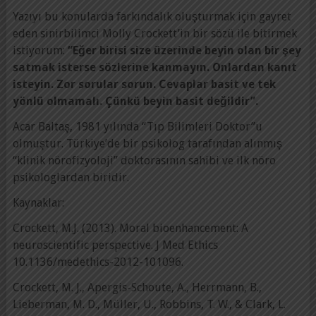
Yazıyı bu konularda farkındalık oluşturmak için gayret
eden sinirbilimci Molly Crockett’in bir sözü ile bitirmek
istiyorum:
“Eğer birisi size üzerinde beyin olan bir şey
satmak isterse sözlerine kanmayın. Onlardan kanıt
isteyin. Zor sorular sorun. Cevaplar basit ve tek
yönlü olmamalı. Çünkü beyin basit değildir”.
Acar Baltaş, 1981 yılında “Tıp Bilimleri Doktor”u
olmuştur. Türkiye’de bir psikolog tarafından alınmış
“klinik nörofizyoloji” doktorasının sahibi ve ilk nöro
psikologlardan biridir.
Kaynaklar:
Crockett, M.J. (2013). Moral bioenhancement: A
neuroscientific perspective. J Med Ethics
10.1136/medethics-2012-101096.
Crockett, M. J., Apergis-Schoute, A., Herrmann, B.,
Lieberman, M. D., Müller, U., Robbins, T. W., & Clark, L.