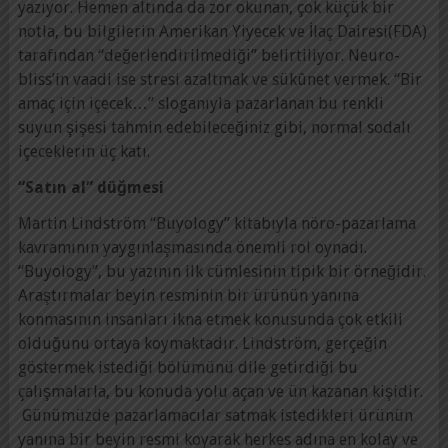
yazıyor. Hemen altında da zor okunan, çok küçük bir
notla, bu bilgilerin Amerikan Yiyecek ve İlaç Dairesi(FDA)
tarafından “değerlendirilmediği” belirtiliyor. Neuro-
bliss’in vaadi ise stresi azaltmak ve sükûnet vermek. “Bir
amaç için içecek…” sloganıyla pazarlanan bu renkli
suyun şişesi tahmin edebileceğiniz gibi, normal sodalı
içeceklerin üç katı.
“Satın al” düğmesi
Martin Lindström “Buyology” kitabıyla nöro-pazarlama
kavramının yaygınlaşmasında önemli rol oynadı.
“Buyology”, bu yazının ilk cümlesinin tipik bir örneğidir.
Araştırmalar beyin resminin bir ürünün yanına
konmasının insanları ikna etmek konusunda çok etkili
olduğunu ortaya koymaktadır. Lindström, gerçeğin
göstermek istediği bölümünü dile getirdiği bu
çalışmalarla, bu konuda yolu açan ve ün kazanan kişidir.
Günümüzde pazarlamacılar satmak istedikleri ürünün
yanına bir beyin resmi koyarak herkes adına en kolay ve