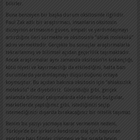
bilirler.
Buna benzeyen bir başka durum oksitosinle ilgilidir.
Paul Zak adlı bir araştırmacı, insanların oksitosin
düzeyinin artmasının güven, empati ve yardımlaşmayı
artırdığını ileri sürmekte ve oksitosin’e “ahlak molekülü”
adını vermektedir. Gerçekte bu sonuçlar araştırmalarla
tekrarlanmış ve bilimsel açıdan geçerlilik taşımaktadır.
Ancak araştırmalar aynı zamanda oksitosin’in kıskançlığı,
kötü niyeti ve kayırmacılığı da etkilediğini, hatta bazı
durumlarda yardımlaşmayı düşürdüğünü ortaya
koymuştur. Bu açıdan bakınca oksitosin için “ahlaksızlık
molekülü” de diyebiliriz. Görüldüğü gibi, gerçek
anlamda bilimsel çalışmalarda elde edilen bulgular,
marketlerde yaptığımız gibi, istediğinizi seçip
istemediğinizi dışarda bırakacağınız bir nitelik taşımaz.
Benim bu yazıyı yazmaya karar vermemin nedeni,
Türkiye’de bir şirketin kendisine staj için başvuran
gençlere bazı filmler izletmesi ve bu sırada beyin