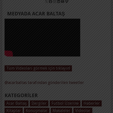
X
Facebook
Instagram
LinkedIn
YouTube
Vimeo
MEDYADA ACAR BALTAŞ
Tüm Videoları görmek için tıklayın!
@acarbaltas tarafından gönderilen tweetler
KATEGORILER
Acar Baltaş
Dergiler
Futbol Üzerine
Haberler
Kitaplar
Konuşmalar
Makaleler
Videolar