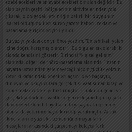
edebilecekleri ve anlayabilecekleri bir alan değildir. Bu
alan beynin çeşitli bölgelerinin aktivitelerinden yola
çıkarak, o bölgedeki etkinliğin belirli bir duygunun
işareti olduğunu ileri süren gazete haberi, reklam ve
pazarlama girişimleriyle ilgilidir.
Bu yazıyı yaklaşık on yıl önce yazdım. “En tehlikeli yalan
içine doğru karışmış olandır”. Bu olgu en sık olarak iki
alanda kendisini gösterir. Birincisi “kişisel gelişim”
alanında, diğeri de “nöro-pazarlama alanında. “İnsanın
hayatta üstesinden gelemeyeceği hiçbir güçlük yoktur.
Yeter ki kafasındaki engelleri aşsın” diye başlayıp,
dinleyici ve okuyuculara gerçek dışı vaat sunan kitap ve
konuşmalar çok kişiyi bıktırmıştır. Çünkü bu genel ve
gerçekdışı ifadeler, vaatlerin gerçekleşmediğini çeşitli
denemelerle kendi hayatlarında yaşayarak öğrenmiş
olanlarda yeterince hayal kırıklığı yaratmıştır. Ancak
ikinci alan ne yazık ki, uzmanlığı olmayanların,
mesajların arkasındaki çarpıtmayı kolayca fark