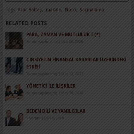
Tags:
Acar Baltaş
,
makale
,
Nöro
,
Saçmalama
RELATED POSTS
PARA, ZAMAN VE MUTLULUK I (*)
Yorum yapılmamış
|
Oca 28, 2026
CINSIYETIN FINANSAL KARARLAR ÜZERINDEKI
ETKISI
Yorum yapılmamış
|
May 12, 2021
YÖNETICI ILE İLIŞKILER
Yorum yapılmamış
|
May 30, 2018
BEDEN DILI VE YANILGILAR
2 yorum
|
Eyl 19, 2018