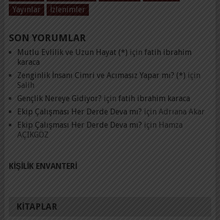
Yayınlar
İzlenimler
SON YORUMLAR
Mutlu Evlilik ve Uzun Hayat (*)
için
fatih ibrahim
karaca
Zenginlik İnsanı Cimri ve Acımasız Yapar mı? (*)
için
Salih
Gençlik Nereye Gidiyor?
için
fatih ibrahim karaca
Ekip Çalışması Her Derde Deva mı?
için
Adrıana Akar
Ekip Çalışması Her Derde Deva mı?
için
Hamza
AÇIKGÖZ
KIŞILIK ENVANTERI
KITAPLAR