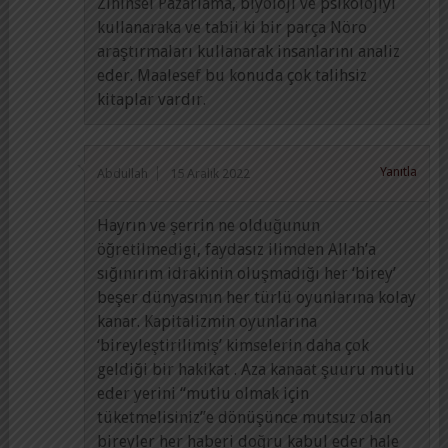
Zihinsel Pazarlama, biyoloji ve psikolojiyi
kullanaraka ve tabii ki bir parça Nöro
araştırmaları kullanarak insanlarını analiz
eder. Maalesef bu konuda çok talihsiz
kitaplar vardır.
Yanıtla
Abdullah
15 Aralık 2022
Hayrın ve şerrin ne olduğunun
öğretilmedigi, faydasız ilimden Allah’a
sığınırım idrakinin oluşmadığı her ‘birey’
beşer dünyasının her türlü oyunlarına kolay
kanar. Kapitalizmin oyunlarına
‘bireyleştirilimiş’ kimselerin daha çok
geldiği bir hakikat . Aza kanaat şuuru mutlu
eder yerini “mutlu olmak için
tüketmelisiniz”e dönüşünce mutsuz olan
bireyler her haberi doğru kabul eder hale