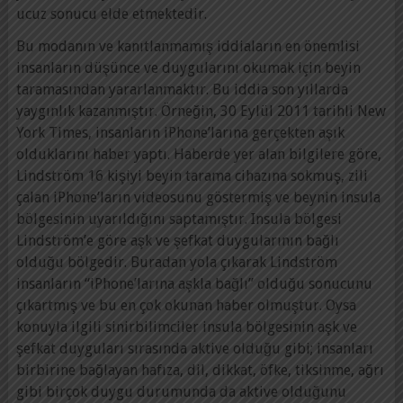
ucuz sonucu elde etmektedir.
Bu modanın ve kanıtlanmamış iddiaların en önemlisi
insanların düşünce ve duygularını okumak için beyin
taramasından yararlanmaktır. Bu iddia son yıllarda
yaygınlık kazanmıştır. Örneğin, 30 Eylül 2011 tarihli New
York Times, insanların iPhone’larına gerçekten aşık
olduklarını haber yaptı. Haberde yer alan bilgilere göre,
Lindström 16 kişiyi beyin tarama cihazına sokmuş, zili
çalan iPhone’ların videosunu göstermiş ve beynin insula
bölgesinin uyarıldığını saptamıştır. Insula bölgesi
Lindström’e göre aşk ve şefkat duygularının bağlı
olduğu bölgedir. Buradan yola çıkarak Lindström
insanların “iPhone’larına aşkla bağlı” olduğu sonucunu
çıkartmış ve bu en çok okunan haber olmuştur. Oysa
konuyla ilgili sinirbilimciler insula bölgesinin aşk ve
şefkat duyguları sırasında aktive olduğu gibi; insanları
birbirine bağlayan hafıza, dil, dikkat, öfke, tiksinme, ağrı
gibi birçok duygu durumunda da aktive olduğunu