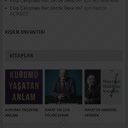
Ekip Çalışması Her Derde Deva mı?
için
Adrıana Akar
Ekip Çalışması Her Derde Deva mı?
için
Hamza
AÇIKGÖZ
KIŞILIK ENVANTERI
KITAPLAR
KURUMU YAŞATAN
HAYAT EN ÇOK
HAYATIN HAKKINI
ANLAM
İYILERI KIRAR
VERMEK