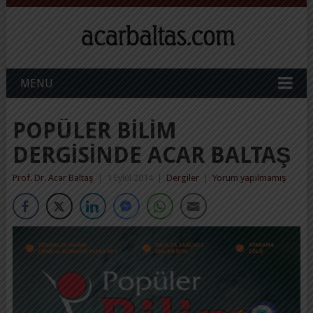
MENU
POPÜLER BILIM
DERGISINDE ACAR BALTAŞ
Prof. Dr. Acar Baltaş
|
1 Eylül 2014
|
Dergiler
|
Yorum yapılmamış