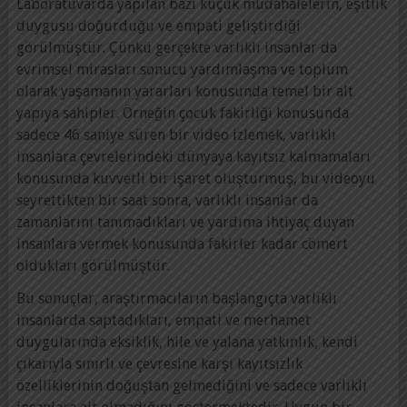
Laboratuvarda yapılan bazı küçük müdahalelerin, eşitlik
duygusu doğurduğu ve empati geliştirdiği
görülmüştür. Çünkü gerçekte varlıklı insanlar da
evrimsel mirasları sonucu yardımlaşma ve toplum
olarak yaşamanın yararları konusunda temel bir alt
yapıya sahipler. Örneğin çocuk fakirliği konusunda
sadece 46 saniye süren bir video izlemek, varlıklı
insanlara çevrelerindeki dünyaya kayıtsız kalmamaları
konusunda kuvvetli bir işaret oluşturmuş, bu videoyu
seyrettikten bir saat sonra, varlıklı insanlar da
zamanlarını tanımadıkları ve yardıma ihtiyaç duyan
insanlara vermek konusunda fakirler kadar cömert
oldukları görülmüştür.
Bu sonuçlar, araştırmacıların başlangıçta varlıklı
insanlarda saptadıkları, empati ve merhamet
duygularında eksiklik, hile ve yalana yatkınlık, kendi
çıkarıyla sınırlı ve çevresine karşı kayıtsızlık
özelliklerinin doğuştan gelmediğini ve sadece varlıklı