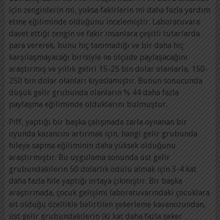
için zenginlerin mi, yoksa fakirlerin mi daha fazla yardım
etme eğiliminde olduğunu incelemiştir. Laboratuvara
davet ettiği zengin ve fakir insanlara çeşitli tutarlarda
para vererek, bunu hiç tanımadığı ve bir daha hiç
karşılaşmayacağı birisiyle ne ölçüde paylaşacağını
araştırmış ve yıllık geliri 15-25 bin dolar olanlarla, 150-
250 bin dolar olanları kıyaslamıştır. Bunun sonucunda
düşük gelir grubunda olanların % 44 daha fazla
paylaşma eğiliminde olduklarını bulmuştur.
Piff, yaptığı bir başka çalışmada zarla oynanan bir
oyunda kazancını artırmak için, hangi gelir grubunda
hileye sapma eğiliminin daha yüksek olduğunu
araştırmıştır. Bu uygulama sonunda üst gelir
grubundakilerin 50 dolarlık ödülü almak için 3-4 kat
daha fazla hile yaptığı ortaya çıkmıştır. Bir başka
araştırmada, çocuk gelişimi laboratuvarındaki çocuklara
ait olduğu özellikle belirtilen şekerleme kavanozundan,
üst gelir grubundakilerin iki kat daha fazla şeker