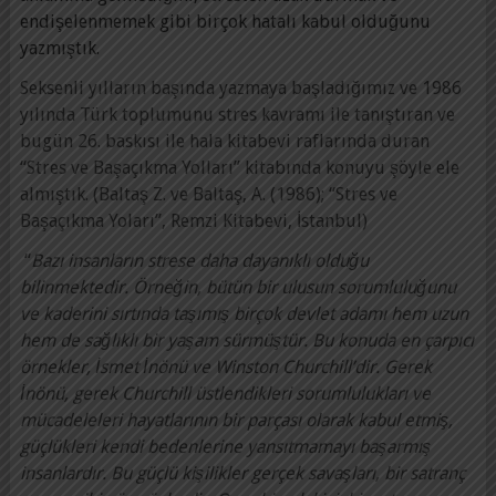
endişelenmemek gibi birçok hatalı kabul olduğunu
yazmıştık.
Seksenli yılların başında yazmaya başladığımız ve 1986
yılında Türk toplumunu stres kavramı ile tanıştıran ve
bugün 26. baskısı ile hala kitabevi raflarında duran
“Stres ve Başaçıkma Yolları” kitabında konuyu şöyle ele
almıştık. (Baltaş Z. ve Baltaş, A. (1986); “Stres ve
Başaçıkma Yoları”, Remzi Kitabevi, İstanbul)
“
Bazı insanların strese daha dayanıklı olduğu
bilinmektedir. Örneğin, bütün bir ulusun sorumluluğunu
ve kaderini sırtında taşımış birçok devlet adamı hem uzun
hem de sağlıklı bir yaşam sürmüştür. Bu konuda en çarpıcı
örnekler, İsmet İnönü ve Winston Churchill’dir. Gerek
İnönü, gerek Churchill üstlendikleri sorumlulukları ve
mücadeleleri hayatlarının bir parçası olarak kabul etmiş,
güçlükleri kendi bedenlerine yansıtmamayı başarmış
insanlardır. Bu güçlü kişilikler gerçek savaşları, bir satranç