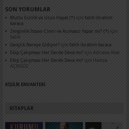
SON YORUMLAR
Mutlu Evlilik ve Uzun Hayat (*)
için
fatih ibrahim
karaca
Zenginlik İnsanı Cimri ve Acımasız Yapar mı? (*)
için
Salih
Gençlik Nereye Gidiyor?
için
fatih ibrahim karaca
Ekip Çalışması Her Derde Deva mı?
için
Adrıana Akar
Ekip Çalışması Her Derde Deva mı?
için
Hamza
AÇIKGÖZ
KIŞILIK ENVANTERI
KITAPLAR