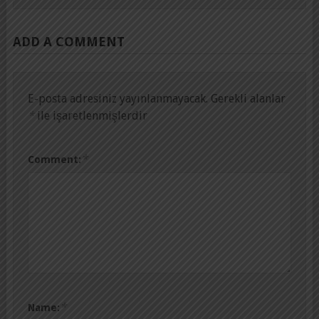
ADD A COMMENT
E-posta adresiniz yayınlanmayacak.
Gerekli alanlar
*
ile işaretlenmişlerdir
*
Comment:
*
Name: