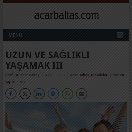
MENU
UZUN VE SAĞLIKLI
YAŞAMAK III
Prof. Dr. Acar Baltaş
|
4 Eylül 2019
|
Acar Baltaş
,
Makaleler
|
Yorum
yapılmamış