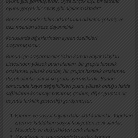
oyunu gibi görmüşlerdir. Oysa birçok kişi, bir satranç
oyunu gerçek bir savaş gibi algılanmaktadır”.
Benzeri örnekler bilim adamlarının dikkatini çekmiş ve
bazı insanları strese dayanıklılık
Konusunda diğerlerinden ayıran özellikleri
araştırmışlardır.
Bunun için araştırmacılar Yakın Zaman Hayat Olayları
Listesinden yüksek puan alanları, bir grupta hastalık
ortalaması yüksek olanlar, bir grupta hastalık ortalaması
düşük olanlar olarak iki gruba ayırmışlardır. Bunun
sonucunda hayat değişiklikleri puanı yüksek olduğu halde
sağlıklarını korumayı başarmış grubun, diğer gruptan üç
boyutta farklılık gösterdiği görüşmüştür.
İşlerine ve sosyal hayata daha aktif katılanlar. Yaptıkları
işten ve katıldıkları sosyal faaliyetten zevk alanlar.
Mücadele ve değişiklikten zevk alanlar.
Hayatlarını ve çevrelerindeki şartları kontrol