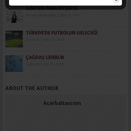
GÖKTEN PARA DÜŞERSE
Yorum yapılmamış
|
Ağu 10, 2011
TÜRKIYE’DE FUTBOLUN GELECEĞI
2 yorum
|
Haz 27, 2018
ÇAĞDAŞ LIDERLIK
4 yorum
|
Ara 25, 2019
ABOUT THE AUTHOR
Acarbaltascom