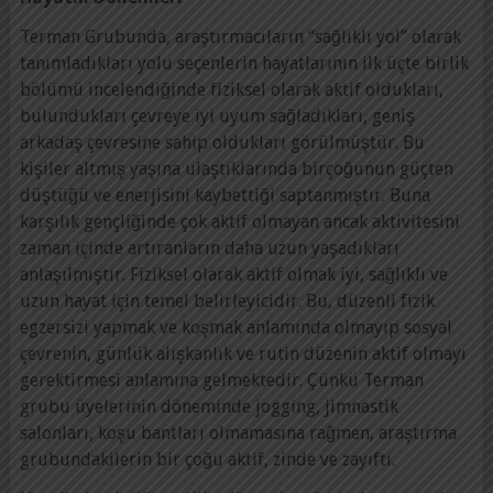
Terman Grubunda, araştırmacıların “sağlıklı yol” olarak
tanımladıkları yolu seçenlerin hayatlarının ilk üçte birlik
bölümü incelendiğinde fiziksel olarak aktif oldukları,
bulundukları çevreye iyi uyum sağladıkları, geniş
arkadaş çevresine sahip oldukları görülmüştür. Bu
kişiler altmış yaşına ulaştıklarında birçoğunun güçten
düştüğü ve enerjisini kaybettiği saptanmıştır. Buna
karşılık gençliğinde çok aktif olmayan ancak aktivitesini
zaman içinde artıranların daha uzun yaşadıkları
anlaşılmıştır. Fiziksel olarak aktif olmak iyi, sağlıklı ve
uzun hayat için temel belirleyicidir. Bu, düzenli fizik
egzersizi yapmak ve koşmak anlamında olmayıp sosyal
çevrenin, günlük alışkanlık ve rutin düzenin aktif olmayı
gerektirmesi anlamına gelmektedir. Çünkü Terman
grubu üyelerinin döneminde jogging, jimnastik
salonları, koşu bantları olmamasına rağmen, araştırma
grubundakilerin bir çoğu aktif, zinde ve zayıftı.