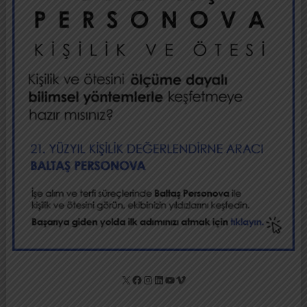
X
Facebook
Instagram
LinkedIn
YouTube
Vimeo