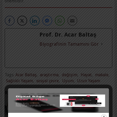
önemlidir.
Prof. Dr. Acar Baltaş
Biyografinin Tamamını Gör
Tags:
Acar Baltaş
,
araştırma
,
değişim
,
Hayat
,
makale
,
Sağlıklı Yaşam
,
sosyal çevre
,
Uyum
,
Uzun Yaşam
RELATED POSTS
PSIKOLOJIK SERMAYE
Yorum yapılmamış
|
Eki 3, 2019