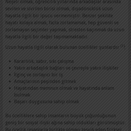
Neşeli olmak, öğrencilik yıllarında arkadaşlar arasında
sevilen ve sivrilen birisi olmak, dışadönüklük uzun
hayatla ilgili bir ipucu vermemiştir. Benzer şekilde
hayatı kolaya almak, fazla zorlamamak, hep güvenli ve
zorlamayan seçimler yapmak, stresten kaçınmak da uzun
hayatla ilgili bir değer taşımamaktadır.
(1)
Uzun hayatla ilgili olarak bulunan özellikler şunlardır
;
Kararlılık, sabır, sıkı çalışma
Yakın arkadaşlık bağları ve çevreyle yakın ilişkiler
İlginç ve zorlayıcı bir iş
Amaçlarının peşinden gitmek
Hayatından memnun olmak ve hayatında anlam
bulmak
Başarı duygusuna sahip olmak
Bu özelliklere sahip insanların büyük çoğunluğunun
geniş bir sosyal ilişki ağına sahip oldukları görülmüştür.
Bu özellik insanlarla birlikte olmayı teşvik eden fiziksel