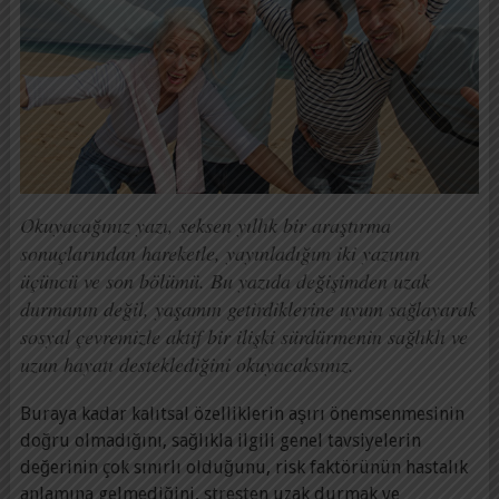
Okuyacağınız yazı, seksen yıllık bir araştırma
sonuçlarından hareketle, yayınladığım iki yazının
üçüncü ve son bölümü. Bu yazıda değişimden uzak
durmanın değil, yaşamın getirdiklerine uyum sağlayarak
sosyal çevremizle aktif bir ilişki sürdürmenin sağlıklı ve
uzun hayatı desteklediğini okuyacaksınız.
Buraya kadar kalıtsal özelliklerin aşırı önemsenmesinin
doğru olmadığını, sağlıkla ilgili genel tavsiyelerin
değerinin çok sınırlı olduğunu, risk faktörünün hastalık
anlamına gelmediğini, stresten uzak durmak ve