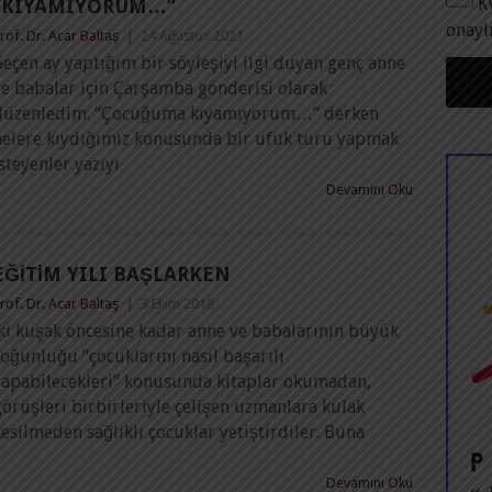
K
“KIYAMIYORUM…”
onayl
rof. Dr. Acar Baltaş
|
24 Ağustos 2021
eçen ay yaptığım bir söyleşiyi ilgi duyan genç anne
ve babalar için Çarşamba gönderisi olarak
düzenledim. “Çocuğuma kıyamıyorum…” derken
nelere kıydığımız konusunda bir ufuk turu yapmak
steyenler yazıyı
Devamını Oku
EĞITIM YILI BAŞLARKEN
rof. Dr. Acar Baltaş
|
3 Ekim 2018
İki kuşak öncesine kadar anne ve babalarının büyük
oğunluğu “çocuklarını nasıl başarılı
yapabilecekleri” konusunda kitaplar okumadan,
örüşleri birbirleriyle çelişen uzmanlara kulak
esilmeden sağlıklı çocuklar yetiştirdiler. Buna
Devamını Oku