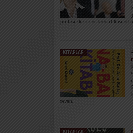
i
k
profesörlerinden Robert Rosenthal
KITAPLAR
P
R
seven,
KITAPLAR
P