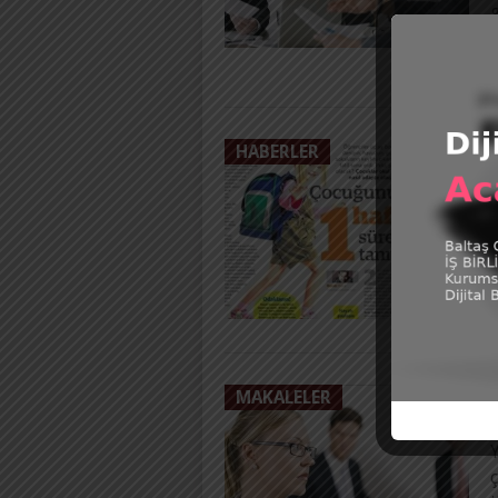
HABERLER
P
s
ş
MAKALELER
P
Y
ç