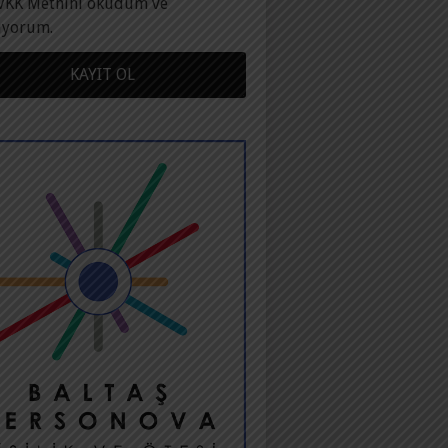
VKK Metnini okudum ve
ıyorum.