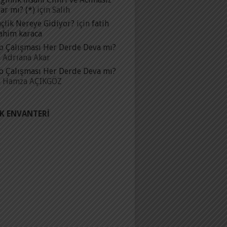
ar mı? (*)
için
Salih
çlik Nereye Gidiyor?
için
fatih
ahim karaca
p Çalışması Her Derde Deva mı?
n
Adrıana Akar
p Çalışması Her Derde Deva mı?
n
Hamza AÇIKGÖZ
IK ENVANTERI