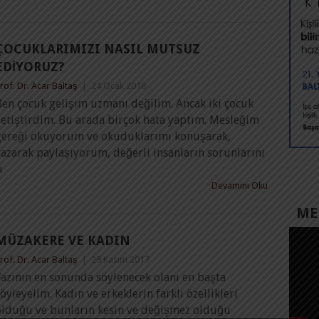
ÇOCUKLARIMIZI NASIL MUTSUZ
EDIYORUZ?
rof. Dr. Acar Baltaş
|
24 Ocak 2018
Ben çocuk gelişim uzmanı değilim. Ancak iki çocuk
yetiştirdim. Bu arada birçok hata yaptım. Mesleğim
gereği okuyorum ve okuduklarımı konuşarak,
azarak paylaşıyorum, değerli insanların sorunlarını
ı
Devamını Oku
MED
MÜZAKERE VE KADIN
rof. Dr. Acar Baltaş
|
29 Kasım 2017
Yazının en sonunda söylenecek olanı en başta
öyleyelim. Kadın ve erkeklerin farklı özellikleri
olduğu ve bunların kesin ve değişmez olduğu