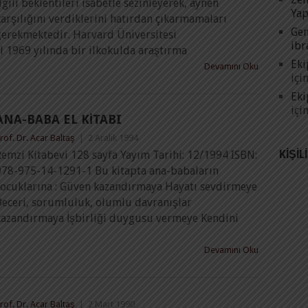
lgili beklentileri isabetle sezinleyerek, aynen
Yap
arşılığını verdiklerini hatırdan çıkarmamaları
Gen
gerekmektedir. Harvard Üniversitesi
ibr
 1969 yılında bir ilkokulda araştırma
Eki
Devamını Oku
içi
Eki
içi
ANA-BABA EL KITABI
rof. Dr. Acar Baltaş
|
2 Aralık 1994
KIŞIL
emzi Kitabevi 128 sayfa Yayım Tarihi: 12/1994 ISBN:
978-975-14-1291-1 Bu kitapta ana-babaların
çocuklarına : Güven kazandırmaya Hayatı sevdirmeye
Beceri, sorumluluk, olumlu davranışlar
kazandırmaya İşbirliği duygusu vermeye Kendini
Devamını Oku
rof. Dr. Acar Baltaş
|
2 Mart 1990