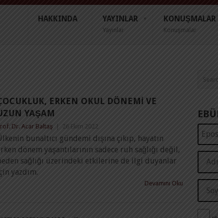
HAKKINDA
YAYINLAR
KONUŞMALAR
Yayınlar
Konuşmalar
ÇOCUKLUK, ERKEN OKUL DÖNEMI VE
UZUN YAŞAM
EBÜ
rof. Dr. Acar Baltaş
|
26 Ekim 2022
lkenin bunaltıcı gündemi dışına çıkıp, hayatın
rken dönem yaşantılarının sadece ruh sağlığı değil,
eden sağlığı üzerindeki etkilerine de ilgi duyanlar
çin yazdım.
Devamını Oku