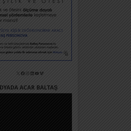
X
Facebook
Instagram
LinkedIn
YouTube
Vimeo
YADA ACAR BALTAŞ