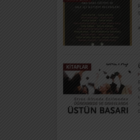
:
KITAPLAR
P
R
u
d
ö