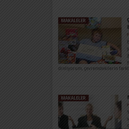
MAKALELER
P
y
dinliyorum, çevremdekilerin farkl
MAKALELER
P
s