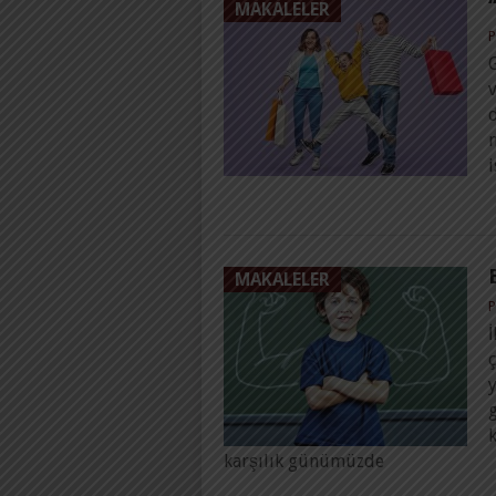
MAKALELER
P
G
i
MAKALELER
P
ç
g
k
karşılık günümüzde