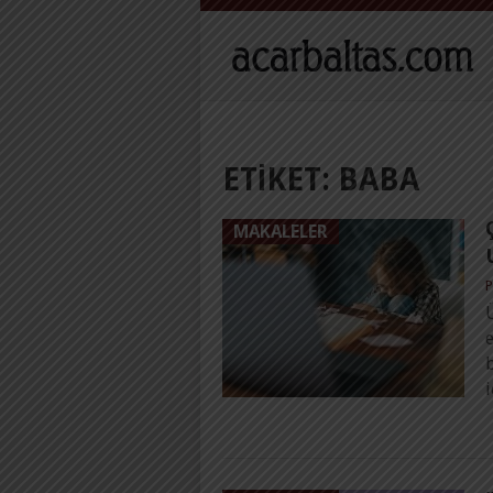
ETIKET:
BABA
MAKALELER
P
Ü
e
b
i