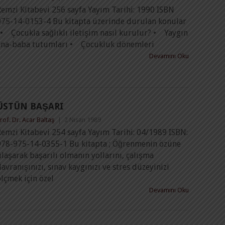
Remzi Kitabevi 256 sayfa Yayım Tarihi: 1990 ISBN
975-14-0153-4 Bu kitapta üzerinde durulan konular
 • Çocukla sağlıklı iletişim nasıl kurulur? • Yaygın
ana-baba tutumları • Çocukluk dönemleri
Devamını Oku
ÜSTÜN BAŞARI
rof. Dr. Acar Baltaş
|
2 Nisan 1989
emzi Kitabevi 254 sayfa Yayım Tarihi: 04/1989 ISBN:
978-975-14-0355-1 Bu kitapta ; Öğrenmenin özüne
laşarak başarılı olmanın yollarını, çalışma
avranışınızı, sınav kaygınızı ve stres düzeyinizi
lçmek için özel
Devamını Oku