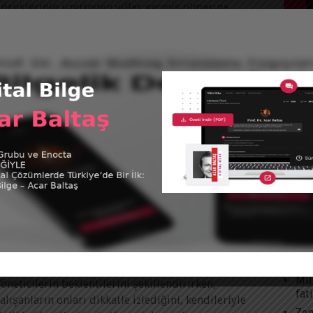
görüşlerinin üzerinden yıllar geçmiş olmasına
rağmen; cinsiyet konusundaki
Devamını Oku
Tüm 
@acar
GAZETE VATAN’DA ACAR BALTAŞ
tweet
rof. Dr. Acar Baltaş
|
10 Eylül 2017
Öğrenciler üç ay boyunca denizin, havuzun, güneşin,
KAT
okakların keyfini çıkardı. Ancak tatil sona erdi. Peki,
Acar
imdi ne olacak? Çocuklar okul hayatına nasıl adapte
olacak? Çocuğunuza 1 hafta süre
Futb
Devamını Oku
Kita
Vide
KENDINI DOĞRULAYAN KEHANET
SON
rof. Dr. Acar Baltaş
|
9 Aralık 2015
Mut
öneticilerin beklentilerini şekillendirirken,
fat
alışanların onları dikkatle izlediğini, kendileriyle
Zen