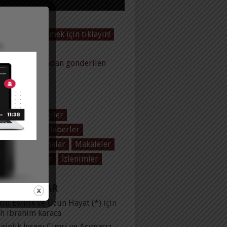
Videoları görmek için tıklayın!
baltas tarafından gönderilen
ler
EGORILER
 Baltaş
Dergiler
ol Üzerine
Haberler
plar
Konuşmalar
Makaleler
olar
Yayınlar
İzlenimler
 YORUMLAR
lu Evlilik ve Uzun Hayat (*)
için
ih ibrahim karaca
ginlik İnsanı Cimri ve Acımasız