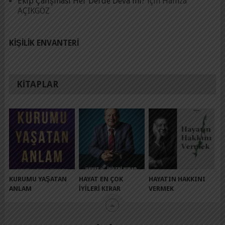
Ekip Çalışması Her Derde Deva mı?
için
Hamza
AÇIKGÖZ
KIŞILIK ENVANTERI
KITAPLAR
KURUMU YAŞATAN
HAYAT EN ÇOK
HAYATIN HAKKINI
ANLAM
İYILERI KIRAR
VERMEK