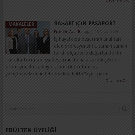
Devamını Oku
BAŞARI IÇIN PASAPORT
MAKALELER
Prof. Dr. Acar Baltaş
|
15 Nisan 2003
İş hayatında başarının anahtarı
olan profesyonellik, zaman zaman
farklı ölçütlerle değerlendirilir.
Türk kültürünün içselleştirmekte hala zorluk çektiği
profesyonellik anlayışı, kimi defa olumsuz
yakıştırmalara hedef olmakta, hatta “aşırı para
Devamını Oku
EBÜLTEN ÜYELİĞİ