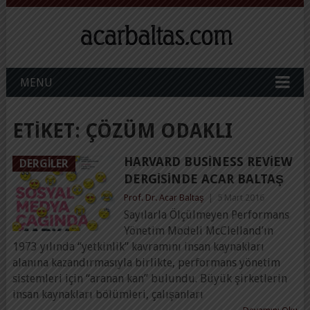
MENU
ETIKET:
ÇÖZÜM ODAKLI
HARVARD BUSINESS REVIEW
DERGILER
DERGISINDE ACAR BALTAŞ
Prof. Dr. Acar Baltaş
|
5 Mart 2016
Sayılarla Ölçülmeyen Performans
Yönetim Modeli McClelland’ın
1973 yılında “yetkinlik” kavramını insan kaynakları
alanına kazandırmasıyla birlikte, performans yönetim
sistemleri için “aranan kan” bulundu. Büyük şirketlerin
insan kaynakları bölümleri, çalışanları