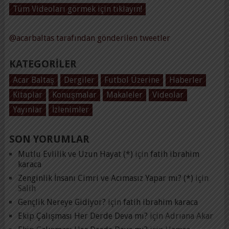
Tüm Videoları görmek için tıklayın!
@acarbaltas tarafından gönderilen tweetler
KATEGORILER
Acar Baltaş
Dergiler
Futbol Üzerine
Haberler
Kitaplar
Konuşmalar
Makaleler
Videolar
Yayınlar
İzlenimler
SON YORUMLAR
Mutlu Evlilik ve Uzun Hayat (*)
için
fatih ibrahim
karaca
Zenginlik İnsanı Cimri ve Acımasız Yapar mı? (*)
için
Salih
Gençlik Nereye Gidiyor?
için
fatih ibrahim karaca
Ekip Çalışması Her Derde Deva mı?
için
Adrıana Akar