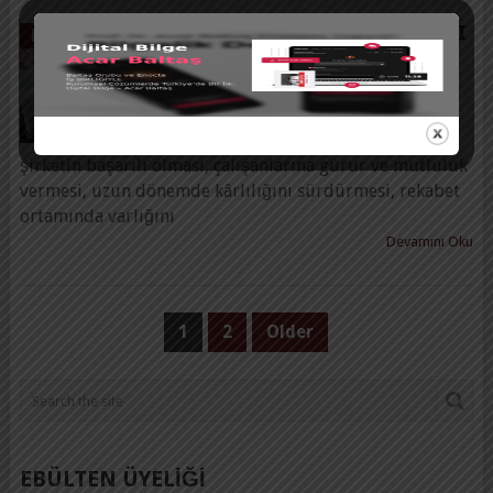
EKIP LIDERININ EL NOTLARI
MAKALELER
Prof. Dr. Acar Baltaş
|
10 Haziran 2013
Bugün ekip çalışmasının önem
kazandığı iş hayatında, liderliğin
önemi daha da artmıştır. Bir
şirketin başarılı olması, çalışanlarına gurur ve mutluluk
vermesi, uzun dönemde kârlılığını sürdürmesi, rekabet
ortamında varlığını
Devamını Oku
YAZI
1
2
Older
SAYFALAMASI
EBÜLTEN ÜYELİĞİ