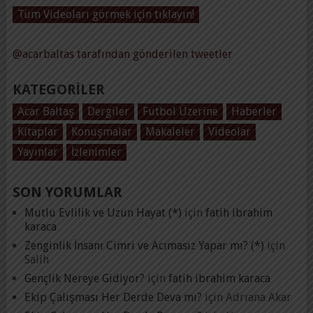
Tüm Videoları görmek için tıklayın!
@acarbaltas tarafından gönderilen tweetler
KATEGORILER
Acar Baltaş
Dergiler
Futbol Üzerine
Haberler
Kitaplar
Konuşmalar
Makaleler
Videolar
Yayınlar
İzlenimler
SON YORUMLAR
Mutlu Evlilik ve Uzun Hayat (*)
için
fatih ibrahim
karaca
Zenginlik İnsanı Cimri ve Acımasız Yapar mı? (*)
için
Salih
Gençlik Nereye Gidiyor?
için
fatih ibrahim karaca
Ekip Çalışması Her Derde Deva mı?
için
Adrıana Akar