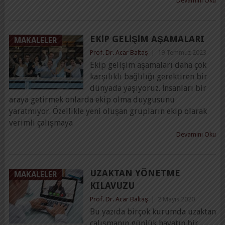
Devamını Oku
EKIP GELIŞIM AŞAMALARI
MAKALELER
Prof. Dr. Acar Baltaş
|
19 Temmuz 2023
Ekip gelişim aşamaları daha çok
karşılıklı bağlılığı gerektiren bir
dünyada yaşıyoruz. İnsanları bir
araya getirmek onlarda ekip olma duygusunu
yaratmıyor. Özellikle yeni oluşan grupların ekip olarak
verimli çalışmaya
Devamını Oku
UZAKTAN YÖNETME
MAKALELER
KILAVUZU
Prof. Dr. Acar Baltaş
|
2 Mayıs 2020
Bu yazıda birçok kurumda uzaktan
çalışmanın günlük hayatın bir