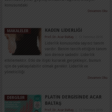
konusundaki
Devamını Oku
KADIN LIDERLIĞI
MAKALELER
Prof. Dr. Acar Baltaş
|
13 Temmuz 2016
Liderlik konusunda sayısız tanım
vardır. Benim tercih ettiğim tanım
son derece sadedir. Liderlik
etkilemektir. Etki de ilişki kurarak gerçekleşir, bunun
için de yaklaşılabilir olmak gerekir. Liderlik ve
yöneticiliği
Devamını Oku
PLATIN DERGISINDE ACAR
DERGILER
BALTAŞ
Prof. Dr. Acar Baltaş
|
12 Temmuz 2016