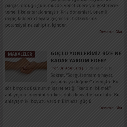
parçası olduğu günümüzde, yöneticilere yol gösterecek
temel ilkeler sıralanmıştır. Kriz dönemleri, önemli
değişikliklerin hayata geçmesini hızlandırma
potansiyeline sahiptir. İçinden
Devamını Oku
GÜÇLÜ YÖNLERIMIZ BIZE NE
MAKALELER
KADAR YARDIM EDER?
Prof. Dr. Acar Baltaş
|
28 Kasım 2018
Sokrat, “Sorgulanmamış hayat,
yaşanmaya değmez” demiştir. Bu
söz birçok düşünürün işaret ettiği “kendini bilmek”
anlayışının önemini bir kere daha kuvvetle hatırlatır. Bu
anlayışın iki boyutu vardır. Birincisi güçlü
Devamını Oku