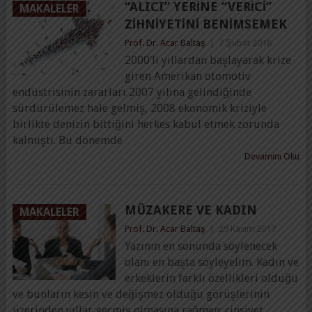
“ALICI” YERINE “VERICI”
MAKALELER
ZIHNIYETINI BENIMSEMEK
Prof. Dr. Acar Baltaş
|
7 Şubat 2018
2000’li yıllardan başlayarak krize
giren Amerikan otomotiv
endüstrisinin zararları 2007 yılına gelindiğinde
sürdürülemez hale gelmiş, 2008 ekonomik kriziyle
birlikte denizin bittiğini herkes kabul etmek zorunda
kalmıştı. Bu dönemde
Devamını Oku
MÜZAKERE VE KADIN
MAKALELER
Prof. Dr. Acar Baltaş
|
29 Kasım 2017
Yazının en sonunda söylenecek
olanı en başta söyleyelim. Kadın ve
erkeklerin farklı özellikleri olduğu
ve bunların kesin ve değişmez olduğu görüşlerinin
üzerinden yıllar geçmiş olmasına rağmen; cinsiyet