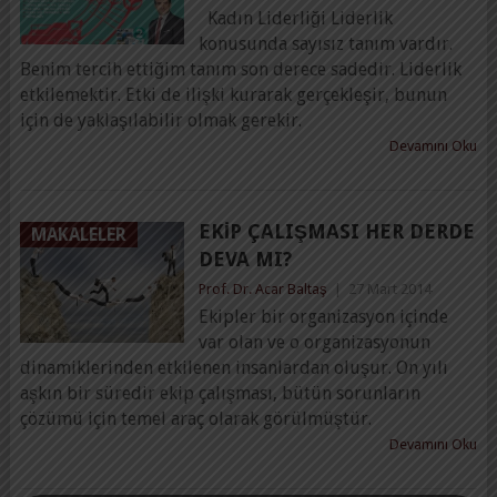
Kadın Liderliği Liderlik
konusunda sayısız tanım vardır.
Benim tercih ettiğim tanım son derece sadedir. Liderlik
etkilemektir. Etki de ilişki kurarak gerçekleşir, bunun
için de yaklaşılabilir olmak gerekir.
Devamını Oku
EKIP ÇALIŞMASI HER DERDE
MAKALELER
DEVA MI?
Prof. Dr. Acar Baltaş
|
27 Mart 2014
Ekipler bir organizasyon içinde
var olan ve o organizasyonun
dinamiklerinden etkilenen insanlardan oluşur. On yılı
aşkın bir süredir ekip çalışması, bütün sorunların
çözümü için temel araç olarak görülmüştür.
Devamını Oku