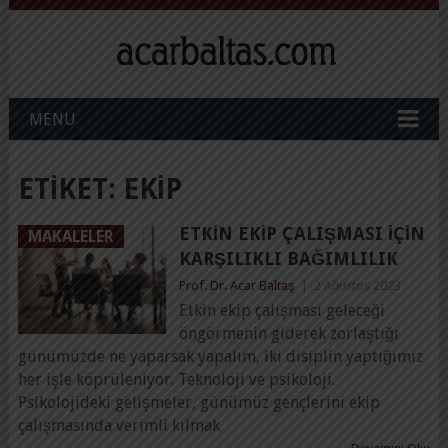
MENU
ETIKET:
EKIP
ETKIN EKIP ÇALIŞMASI IÇIN
MAKALELER
KARŞILIKLI BAĞIMLILIK
Prof. Dr. Acar Baltaş
|
2 Ağustos 2023
Etkin ekip çalışması geleceği
öngörmenin giderek zorlaştığı
günümüzde ne yaparsak yapalım, iki disiplin yaptığımız
her işle köprüleniyor. Teknoloji ve psikoloji.
Psikolojideki gelişmeler, günümüz gençlerini ekip
çalışmasında verimli kılmak