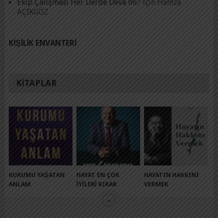
Ekip Çalışması Her Derde Deva mı?
için
Hamza
AÇIKGÖZ
KIŞILIK ENVANTERI
KITAPLAR
KURUMU YAŞATAN
HAYAT EN ÇOK
HAYATIN HAKKINI
ANLAM
İYILERI KIRAR
VERMEK