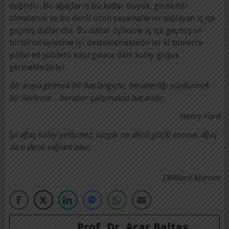
değildir. Bu ağaçların bu kadar büyük, görkemli
olmalarını ve bu denli uzun yaşamalarını sağlayan iç içe
geçmiş dallarıdır. Bu dallar öylesine iç içe geçmiş ve
birbirini öylesine iyi desteklemektedirler ki binlerce
yıldır en şiddetli kasırgalara dahi kolay göğüs
germektedirler.
Bir araya gelmek bir başlangıçtır, beraberliği sürdürmek
bir ilerleme…beraber çalışmaksa başarıdır.
Henry Ford
İyi ağaç kolay yetişmez; rüzgâr ne denli güçlü eserse, ağaç
da o denli sağlam olur.
J.Willard Marriot
Prof. Dr. Acar Baltaş