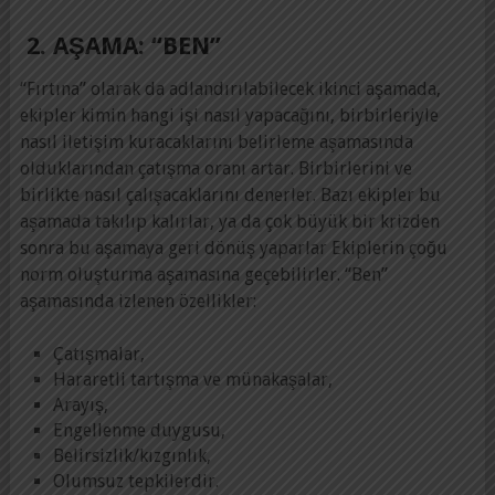
2. AŞAMA: “BEN”
“Fırtına” olarak da adlandırılabilecek ikinci aşamada,
ekipler kimin hangi işi nasıl yapacağını, birbirleriyle
nasıl iletişim kuracaklarını belirleme aşamasında
olduklarından çatışma oranı artar. Birbirlerini ve
birlikte nasıl çalışacaklarını denerler. Bazı ekipler bu
aşamada takılıp kalırlar, ya da çok büyük bir krizden
sonra bu aşamaya geri dönüş yaparlar Ekiplerin çoğu
norm oluşturma aşamasına geçebilirler. “Ben”
aşamasında izlenen özellikler:
Çatışmalar,
Hararetli tartışma ve münakaşalar,
Arayış,
Engellenme duygusu,
Belirsizlik/kızgınlık,
Olumsuz tepkilerdir.