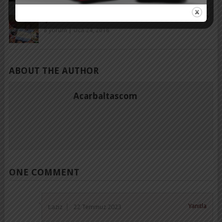
ÇOCUKLARIMIZI NASIL MUTSUZ EDIYORUZ?
8 yorum
|
Oca 24, 2018
ABOUT THE AUTHOR
Acarbaltascom
ONE COMMENT
Yanıtla
t.aziz
22 Temmuz 2023