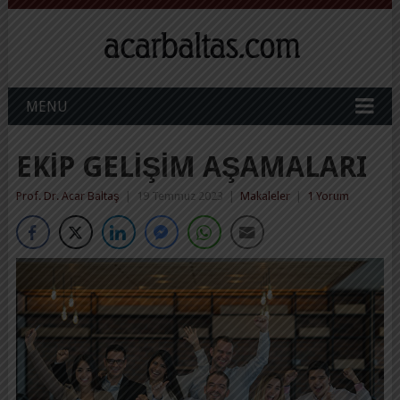
MENU
EKIP GELIŞIM AŞAMALARI
Prof. Dr. Acar Baltaş
|
19 Temmuz 2023
|
Makaleler
|
1 Yorum