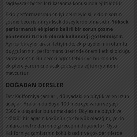
sağlayacak becerileri kazanma konusunda eğitilebilir.
Ekip performansının en iyi belirleyicisi, ekibin sorun
çözme becerisinin yüksek düzeylerde olmasıdır.
Yüksek
performanslı ekiplerin belirli bir sorun çözme
yöntemini tutarlı olarak kullandığı gözlenmiştir.
Ayrıca bireyler arası iletişimde, ekip üyelerinin olumlu
duygularının, performans üzerinde önemli etkisi olduğu
saptanmıştır. Bu beceri öğretilebilir ve bu konuda
ekiplere yardımcı olacak çok sayıda eğitim yöntemi
mevcuttur.
DOĞADAN DERSLER
Dev Kaliforniya çamları, dünyadaki en büyük ve en uzun
ağaçlar. Aralarında Boyu 100 metreye varan ve yaşı
2500’e ulaşanlar bulunmaktadır. Böylesine büyük ve
“köklü” bir ağacın kökünün çok büyük olacağını, yerin
onlarca metre derinine gireceğini düşünülür. Oysa
Kaliforniya çamlarının kökü kısadır ve çok derinlerde