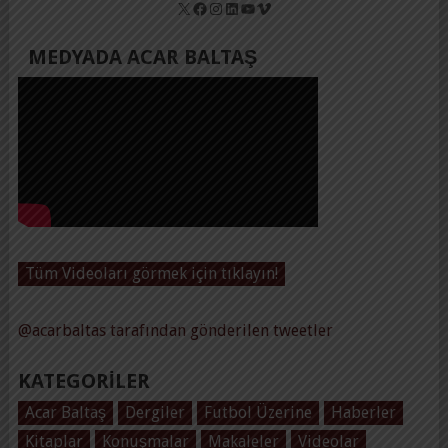
X
Facebook
Instagram
LinkedIn
YouTube
Vimeo
MEDYADA ACAR BALTAŞ
Tüm Videoları görmek için tıklayın!
@acarbaltas tarafından gönderilen tweetler
KATEGORILER
Acar Baltaş
Dergiler
Futbol Üzerine
Haberler
Kitaplar
Konuşmalar
Makaleler
Videolar