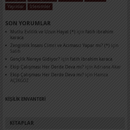
Yayınlar
İzlenimler
SON YORUMLAR
Mutlu Evlilik ve Uzun Hayat (*)
için
fatih ibrahim
karaca
Zenginlik İnsanı Cimri ve Acımasız Yapar mı? (*)
için
Salih
Gençlik Nereye Gidiyor?
için
fatih ibrahim karaca
Ekip Çalışması Her Derde Deva mı?
için
Adrıana Akar
Ekip Çalışması Her Derde Deva mı?
için
Hamza
AÇIKGÖZ
KIŞILIK ENVANTERI
KITAPLAR