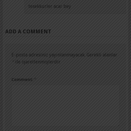
tesekkurler acar bey
ADD A COMMENT
E-posta adresiniz yayınlanmayacak.
Gerekli alanlar
*
ile işaretlenmişlerdir
*
Comment: