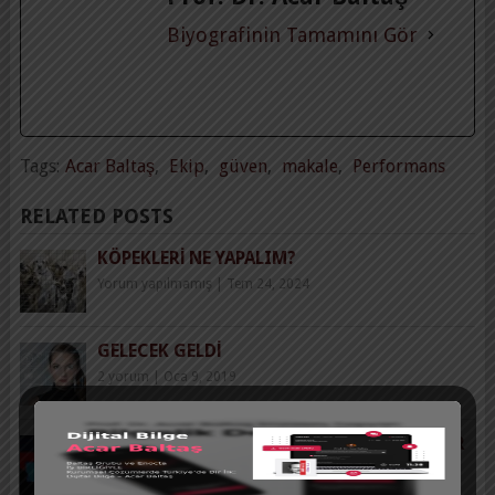
Biyografinin Tamamını Gör
Tags:
Acar Baltaş
,
Ekip
,
güven
,
makale
,
Performans
RELATED POSTS
KÖPEKLERI NE YAPALIM?
Yorum yapılmamış
|
Tem 24, 2024
GELECEK GELDI
2 yorum
|
Oca 9, 2019
TED DÜŞÜNCE DÜNYASINI DÖNÜŞTÜRÜYOR
Yorum yapılmamış
|
Eyl 1, 2015