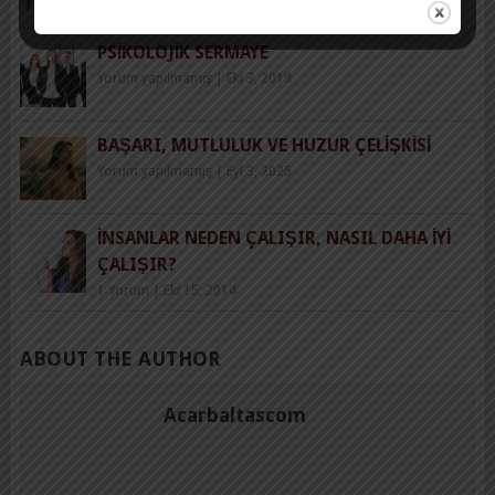
Yorum yapılmamış
|
May 2, 2018
PSIKOLOJIK SERMAYE
Yorum yapılmamış
|
Eki 3, 2019
BAŞARI, MUTLULUK VE HUZUR ÇELIŞKISI
Yorum yapılmamış
|
Eyl 3, 2025
İNSANLAR NEDEN ÇALIŞIR, NASIL DAHA İYI
ÇALIŞIR?
1 Yorum
|
Eki 15, 2014
ABOUT THE AUTHOR
Acarbaltascom