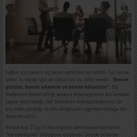
Sağlık için zararlı üç beyaz zehirden söz edilir. Tuz un ve
şeker. İş hayatı için de öldürücü üç zehir vardır. “
Benim
yetkim, benim adamım ve benim bölümüm”.
Bu
ifadelerin temsil ettiği anlayış hiyerarşisinin kurumdaki
yapıyı belirlediği, her bölümün oldukça bağımsız bir
biçimde çalıştığı ve silo anlayışının egemen olduğu bir
döneme aittir.
Birçok kişi 21.yy’ın ilk on yılını tanımlayan kavramın
“küreselleşme” olduğunu düşünür. Önceki yıllarda