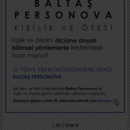
X
Facebook
Instagram
LinkedIn
YouTube
Vimeo