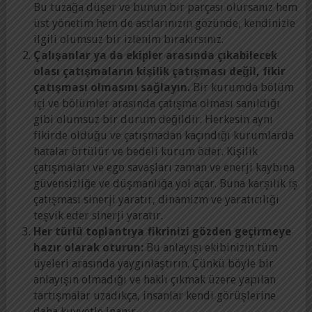
Bu tuzağa düşer ve bunun bir parçası olursanız hem
üst yönetim hem de astlarınızın gözünde, kendinizle
ilgili olumsuz bir izlenim bırakırsınız.
Çalışanlar ya da ekipler arasında çıkabilecek
olası çatışmaların kişilik çatışması değil, fikir
çatışması olmasını sağlayın.
Bir kurumda bölüm
içi ve bölümler arasında çatışma olması sanıldığı
gibi olumsuz bir durum değildir. Herkesin aynı
fikirde olduğu ve çatışmadan kaçındığı kurumlarda
hatalar örtülür ve bedeli kurum öder. Kişilik
çatışmaları ve ego savaşları zaman ve enerji kaybına
güvensizliğe ve düşmanlığa yol açar. Buna karşılık iş
çatışması sinerji yaratır, dinamizm ve yaratıcılığı
teşvik eder sinerji yaratır.
Her türlü toplantıya fikrinizi gözden geçirmeye
hazır olarak oturun:
Bu anlayışı ekibinizin tüm
üyeleri arasında yaygınlaştırın. Çünkü böyle bir
anlayışın olmadığı ve haklı çıkmak üzere yapılan
tartışmalar uzadıkça, insanlar kendi görüşlerine
daha kuvvetle inanır.