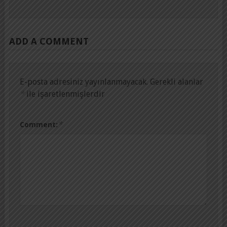
ADD A COMMENT
E-posta adresiniz yayınlanmayacak.
Gerekli alanlar
*
ile işaretlenmişlerdir
*
Comment: