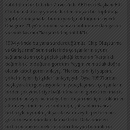
katıldığım bir Liderler Zirvesi’nde ABD eski Başkanı Bill
Clinton üst düzey yöneticilerden oluşan bir topluluğa
yaptığı konuşmada, bunun yanılgı olduğunu söyledi.
Ona göre 21 yy’ın bundan sonraki bölümüne damgasını
vuracak kavram “karşılıklı bağımlılık”tı.
1994 yılında bu yana sürdürdüğümüz “Ekip Oluşturma
ve Geliştirme” seminerlerinde çalışanların uyum
sağlamakta en çok güçlük çektiği konunun “karşılıklı
bağımlılık” olduğunu gördüm. Yaygın ve mutlak doğru
olarak kabul gören anlayış, “Herkes işini iyi yapsın,
şirketin işleri iyi gider” anlayışıydı. Oysa 1990’lardan
başlayarak organizasyonların yapaylaşması, çalışanların
birden çok yöneticiye bağlı olmalarını gerektiren matris
yönetim anlayışı ve maliyetleri düşürmek için stokları en
alt düzeye indirme zorunluluğu, çalışanların ancak
birbiriyle uyumlu çalışarak üst düzeyde performans
göstermesini mümkün kılmaktadır. Daha önceleri
birbirini önemsemek zorunda olmayan bölümlerin