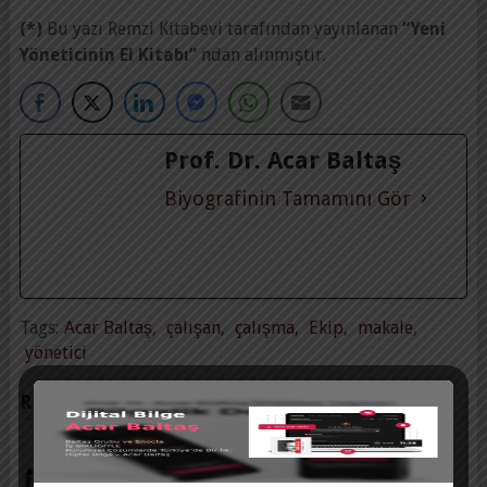
(*)
Bu yazı Remzi Kitabevi tarafından yayınlanan
“Yeni
Yöneticinin El Kitabı”
ndan alınmıştır.
Prof. Dr. Acar Baltaş
Biyografinin Tamamını Gör
Tags:
Acar Baltaş
,
çalışan
,
çalışma
,
Ekip
,
makale
,
yönetici
RELATED POSTS
KURUMUN DEĞERLERINI DAVRANIŞ
NORMLARINA DÖNÜŞTÜRMEK