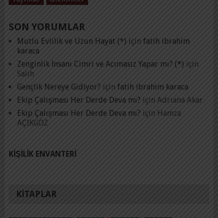
SON YORUMLAR
Mutlu Evlilik ve Uzun Hayat (*)
için
fatih ibrahim
karaca
Zenginlik İnsanı Cimri ve Acımasız Yapar mı? (*)
için
Salih
Gençlik Nereye Gidiyor?
için
fatih ibrahim karaca
Ekip Çalışması Her Derde Deva mı?
için
Adrıana Akar
Ekip Çalışması Her Derde Deva mı?
için
Hamza
AÇIKGÖZ
KIŞILIK ENVANTERI
KITAPLAR