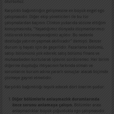
olursunuz.
Karşılıklı bağımlılığın gelişmesine en büyük engel ego
çatışmasıdır. Diğer ekip yöneticileri ile bu tür
çatışmalardan kaçının. Clinton yukarıda sözüne ettiğim
konuşmasında, “Yaşadığımız dünyada düşmanlarımızı
öldürerek bitiremeyeceğimiz açıktır. Bu nedenle
dostluğa yatırım yapmak akıllıcadır” demişti. Benzer
durum iş hayatı için de geçerlidir. Pazarlama bölümü,
satışı bölümünü yok ederek; satış bölümü finans ve
muhasebeden kurtularak işlevini sürdüremez. Her birim
diğerine duyduğu ihtiyacının farkında olmalı ve
sorunlarını kurum adına yararlı sonuçlar alacak biçimde
çözmeye gayret etmelidir.
Karşılıklı bağımlılığı teşvik edecek dört önerim şudur:
Diğer bölümlerle anlaşmazlık durumlarında
önce sorunu anlamaya çalışın.
Bölümler arası
anlaşmazlıklar büyük çoğunlukla ego çatışmasıdır.