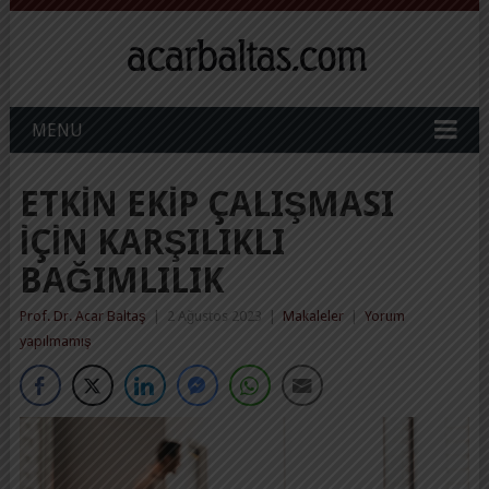
MENU
ETKIN EKIP ÇALIŞMASI
IÇIN KARŞILIKLI
BAĞIMLILIK
Prof. Dr. Acar Baltaş
|
2 Ağustos 2023
|
Makaleler
|
Yorum
yapılmamış