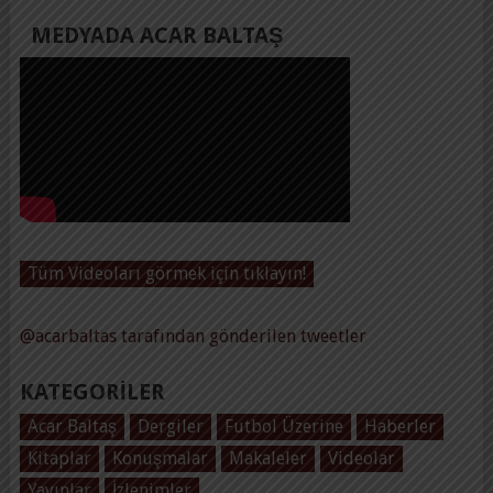
MEDYADA ACAR BALTAŞ
Tüm Videoları görmek için tıklayın!
@acarbaltas tarafından gönderilen tweetler
KATEGORILER
Acar Baltaş
Dergiler
Futbol Üzerine
Haberler
Kitaplar
Konuşmalar
Makaleler
Videolar
Yayınlar
İzlenimler