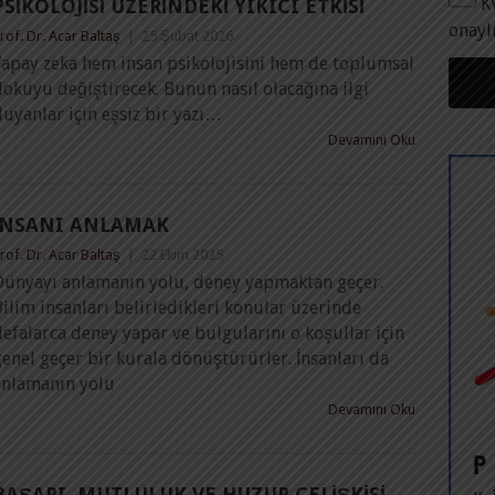
K
PSIKOLOJISI ÜZERINDEKI YIKICI ETKISI
onayl
rof. Dr. Acar Baltaş
|
25 Şubat 2026
Yapay zeka hem insan psikolojisini hem de toplumsal
okuyu değiştirecek. Bunun nasıl olacağına ilgi
uyanlar için eşsiz bir yazı…
Devamını Oku
İNSANI ANLAMAK
rof. Dr. Acar Baltaş
|
22 Ekim 2025
Dünyayı anlamanın yolu, deney yapmaktan geçer.
ilim insanları belirledikleri konular üzerinde
efalarca deney yapar ve bulgularını o koşullar için
enel geçer bir kurala dönüştürürler. İnsanları da
anlamanın yolu
Devamını Oku
BAŞARI, MUTLULUK VE HUZUR ÇELIŞKISI