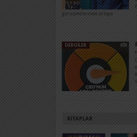
görüşmelerinde ortaya
DERGILER
P
G
e
KITAPLAR