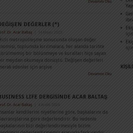
Devamını Oku
Yap
Gen
ibr
DEĞIŞEN DEĞERLER (*)
Eki
rof. Dr. Acar Baltaş
|
14 Mayıs 2025
içi
Hızlı metropolleşme sonucunda oluşan değer
Eki
nomisi, toplumda kırılmalara, her alanda tarihte
içi
görülmemiş bir bölünmeye ve kuralları hiçe sayan
bir meydan okumaya dönüştü. Değişen değerleri
KIŞIL
erak edenler için arşive
Devamını Oku
BUSINESS LIFE DERGİSİNDE ACAR BALTAŞ
rof. Dr. Acar Baltaş
|
4 Aralık 2024
nsanlar kendilerini niyetlerine göre, başkalarını da
davranışlarına göre değerlendirir. Bu nedenle
başkalarının bizi değerlendirmesiyle bizim
kendimizi değerlendirmemiz arasında fark vardır.