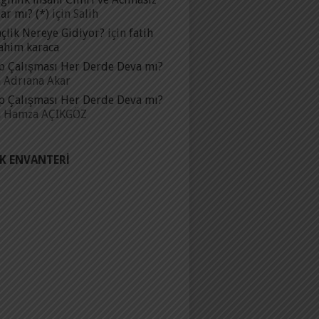
ar mı? (*)
için
Salih
çlik Nereye Gidiyor?
için
fatih
ahim karaca
p Çalışması Her Derde Deva mı?
n
Adrıana Akar
p Çalışması Her Derde Deva mı?
n
Hamza AÇIKGÖZ
IK ENVANTERI