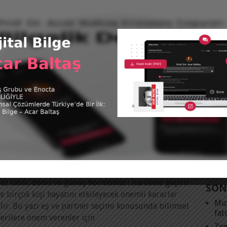
BUSINESS LIFE DERGİSİNDE ACAR BALTAŞ
Tüm 
rof. Dr. Acar Baltaş
|
1 Ağustos 2025
yi bir yöneticinin dört önemli özelliğinden biri karar
vermek konusundaki isabetidir. Karar vermek
@acar
orunda kalan birçok yönetici daha fazla zamana,
tweet
aha fazla bilgiye ve danışacak birilerine ihtiyaç
duyar.
KAT
Devamını Oku
Acar
Futb
AŞK VE EVLILIK KONUSUNDA YANILGILAR
Kita
(*)
Vide
rof. Dr. Acar Baltaş
|
9 Temmuz 2025
az tatili, deniz ve güneş hormonları harekete geçirir
SON
e birçok kişi hayatını etkileyecek önemli kararlar
Mut
lır. Bu yazı eş ve partner seçimi konusunda bilimsel
fat
erilere önem verenler için
Zen