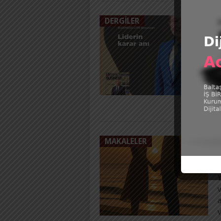
DERGILER
P
İ
z
d
MAKALELER
P
Y
v
a
v