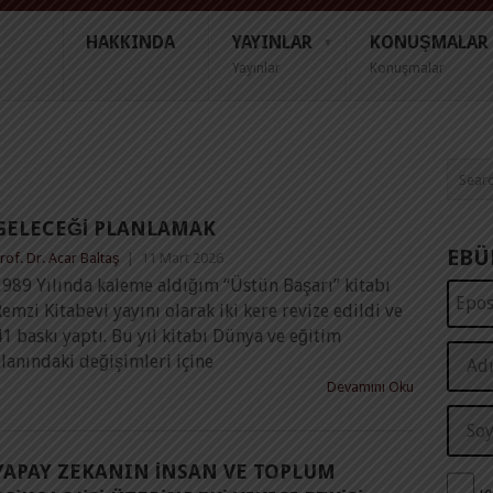
HAKKINDA
YAYINLAR
KONUŞMALAR
Yayınlar
Konuşmalar
GELECEĞI PLANLAMAK
EBÜ
rof. Dr. Acar Baltaş
|
11 Mart 2026
1989 Yılında kaleme aldığım “Üstün Başarı” kitabı
emzi Kitabevi yayını olarak iki kere revize edildi ve
1 baskı yaptı. Bu yıl kitabı Dünya ve eğitim
lanındaki değişimleri içine
Devamını Oku
YAPAY ZEKANIN İNSAN VE TOPLUM