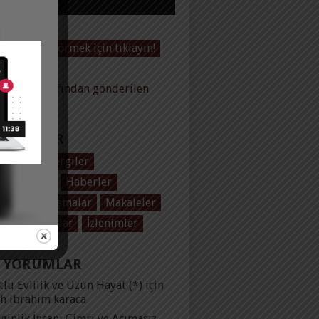
Videoları görmek için tıklayın!
baltas tarafından gönderilen
ler
EGORILER
 Baltaş
Dergiler
ol Üzerine
Haberler
plar
Konuşmalar
Makaleler
olar
Yayınlar
İzlenimler
 YORUMLAR
lu Evlilik ve Uzun Hayat (*)
için
ih ibrahim karaca
ginlik İnsanı Cimri ve Acımasız