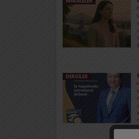
MAKALELER
P
v
o
d
g
DERGILER
P
F
f
e
n