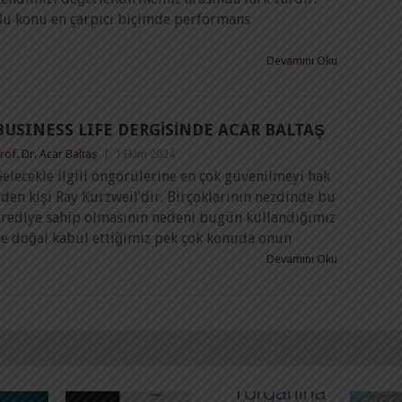
Bu konu en çarpıcı biçimde performans
Devamını Oku
BUSINESS LIFE DERGİSİNDE ACAR BALTAŞ
rof. Dr. Acar Baltaş
|
1 Ekim 2024
elecekle ilgili öngörülerine en çok güvenilmeyi hak
den kişi Ray Kurzweil’dir. Birçoklarının nezdinde bu
krediye sahip olmasının nedeni bugün kullandığımız
ve doğal kabul ettiğimiz pek çok konuda onun
Devamını Oku