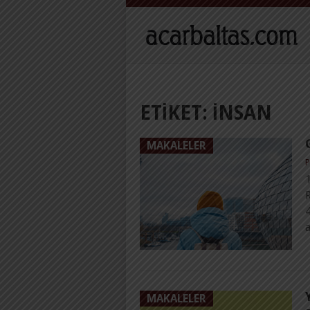
ETIKET:
INSAN
MAKALELER
P
R
4
a
MAKALELER