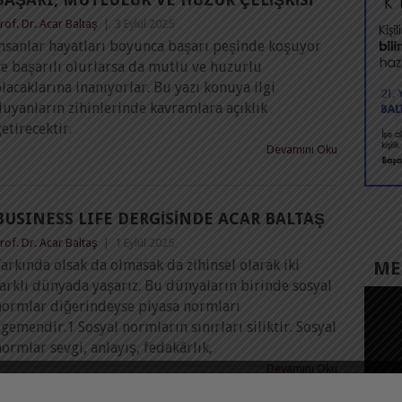
rof. Dr. Acar Baltaş
|
3 Eylül 2025
İnsanlar hayatları boyunca başarı peşinde koşuyor
e başarılı olurlarsa da mutlu ve huzurlu
lacaklarına inanıyorlar. Bu yazı konuya ilgi
uyanların zihinlerinde kavramlara açıklık
etirecektir.
Devamını Oku
BUSINESS LIFE DERGİSİNDE ACAR BALTAŞ
rof. Dr. Acar Baltaş
|
1 Eylül 2025
arkında olsak da olmasak da zihinsel olarak iki
MED
arklı dünyada yaşarız. Bu dünyaların birinde sosyal
normlar diğerindeyse piyasa normları
gemendir.1 Sosyal normların sınırları siliktir. Sosyal
ormlar sevgi, anlayış, fedakârlık,
Devamını Oku