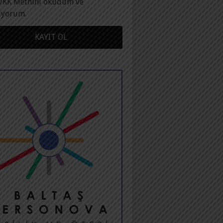
VKK Metnini okudum ve
ıyorum.