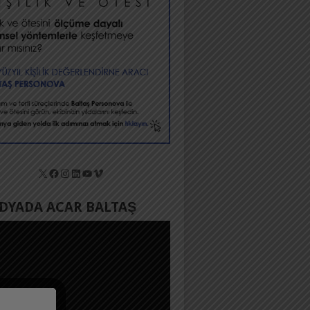
X
Facebook
Instagram
LinkedIn
YouTube
Vimeo
YADA ACAR BALTAŞ