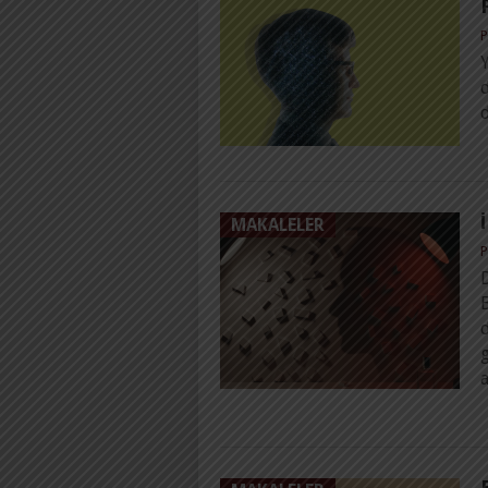
P
d
d
MAKALELER
P
B
d
g