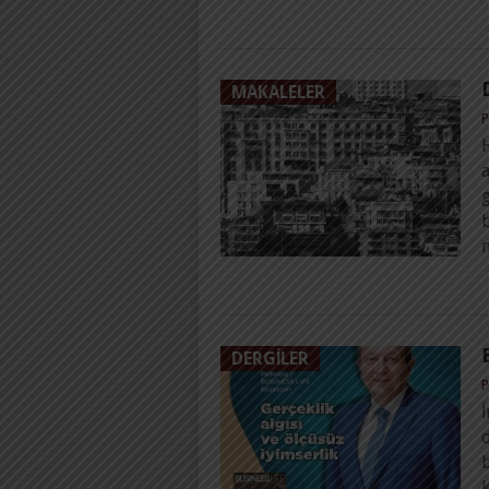
MAKALELER
P
a
m
DERGILER
P
İ