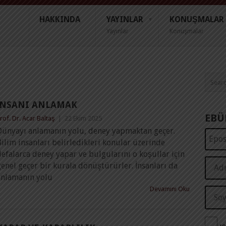
HAKKINDA
YAYINLAR
KONUŞMALAR
Yayınlar
Konuşmalar
İNSANI ANLAMAK
EBÜ
rof. Dr. Acar Baltaş
|
22 Ekim 2025
Dünyayı anlamanın yolu, deney yapmaktan geçer.
ilim insanları belirledikleri konular üzerinde
efalarca deney yapar ve bulgularını o koşullar için
enel geçer bir kurala dönüştürürler. İnsanları da
anlamanın yolu
Devamını Oku