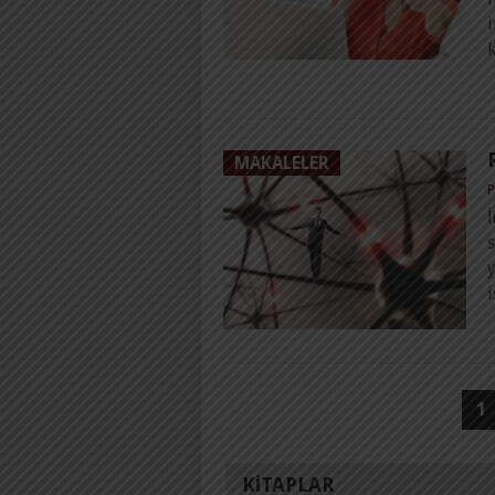
i
MAKALELER
P
İ
s
y
i
YAZI
1
SAYFALAMASI
KITAPLAR