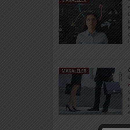
MAKALELER
P
B
p
i
MAKALELER
P
S
t
i