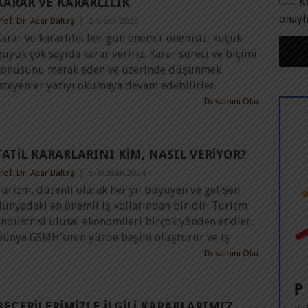
KARAR VE KARARLILIK
K
onayl
rof. Dr. Acar Baltaş
|
2 Nisan 2025
arar ve kararlılık her gün önemli-önemsiz, küçük-
üyük çok sayıda karar veririz. Karar süreci ve biçimi
konusunu merak eden ve üzerinde düşünmek
steyenler yazıyı okumaya devam edebilirler.
Devamını Oku
TATIL KARARLARINI KIM, NASIL VERIYOR?
rof. Dr. Acar Baltaş
|
5 Haziran 2024
urizm, düzenli olarak her yıl büyüyen ve gelişen
ünyadaki en önemli iş kollarından biridir. Turizm
ndüstrisi ulusal ekonomileri birçok yönden etkiler,
Dünya GSMH’sının yüzde beşini oluşturur ve iş
Devamını Oku
BECERILERIMIZLE İLGILI KARARLARIMIZ