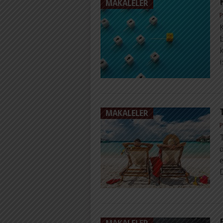
MAKALELER
P
K
b
i
MAKALELER
P
T
d
e