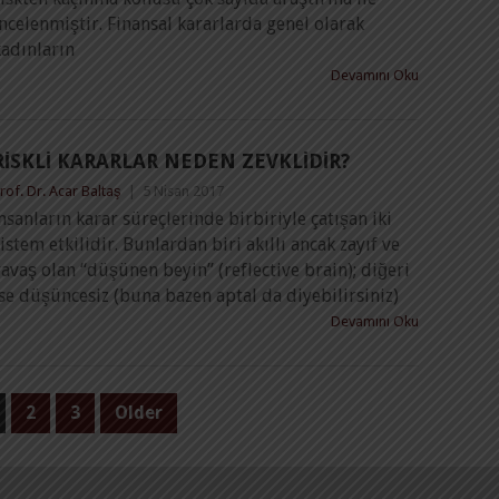
ncelenmiştir. Finansal kararlarda genel olarak
kadınların
Devamını Oku
RISKLI KARARLAR NEDEN ZEVKLIDIR?
rof. Dr. Acar Baltaş
|
5 Nisan 2017
nsanların karar süreçlerinde birbiriyle çatışan iki
istem etkilidir. Bunlardan biri akıllı ancak zayıf ve
avaş olan “düşünen beyin” (reflective brain); diğeri
se düşüncesiz (buna bazen aptal da diyebilirsiniz)
Devamını Oku
2
3
Older