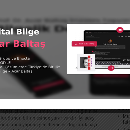
BEDELI ŞIMDI MI, SONRA MI ÖDEMEK
İSTERSINIZ?
Tüm 
rof. Dr. Acar Baltaş
|
13 Kasım 2018
öneticilerin ve İK çalışanlarının en büyük yanılgısı,
@acar
asit gibi gözüken sıradan işlerin herkes tarafından
tweet
apılabileceğine inanmalarıdır. Bunun için işi
arçalarına bölmek, sonra işin nasıl yapılacağını
KAT
Acar
Devamını Oku
Futb
Kita
PLATIN DERGISINDE ACAR BALTAŞ
Vide
rof. Dr. Acar Baltaş
|
2 Nisan 2018
imi CEO olarak seçersiniz? Üst düzey yönetici
SON
rayışı içindeki kurumun, birinci önceliğinin ne
Mut
olduğunun bilinmesinde yarar vardır. İyi aday
fat
konusunda yapılan genellemeler doğruluk payı
Zen