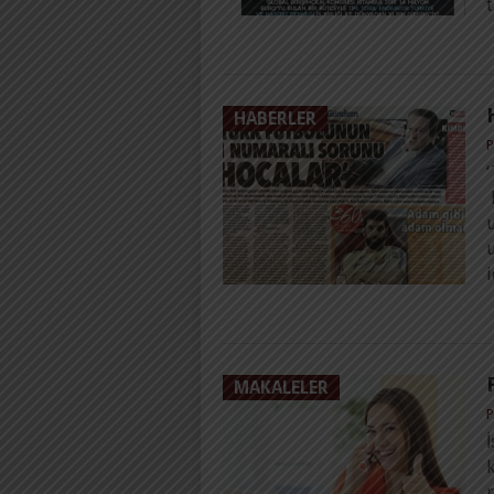
HABERLER
P
u
i
MAKALELER
P
İ
k
r