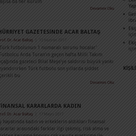
taşısa da her kurum
Yap
Devamını Oku
Gen
ibr
Eki
HÜRRIYET GAZETESINDE ACAR BALTAŞ
içi
rof. Dr. Acar Baltaş
|
12 Haziran 2017
Eki
‘Türk futbolunun 1 numaralı sorunu hocalar’
içi
Futbolcu Arda Turan’ın geçen hafta Milli Takım
çağında gazeteci Bilal Meşe’ye saldırısı büyük yankı
KIŞIL
uyandırırken Türk futbolu son yıllarda şiddet
çerikli bu
Devamını Oku
FINANSAL KARARLARDA KADIN
rof. Dr. Acar Baltaş
|
17 Mayıs 2017
ş hayatında kadın ve erkeklerin aldıkları finansal
ararlar arasındaki farklar ilgi çekmiş, risk alma ve
iskten kaçınma konusu çok sayıda araştırma ile