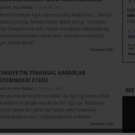
rof. Dr. Acar Baltaş
|
20 Aralık 2023
ecerilerimizle İlgili Kararlarımız Atalarımız, “akıllar
azara çıkmış, herkes kendi aklını almış” demişler.
Kişi Dünyanın en zeki insanı olduğuna inanmasa da,
çevresindekilerden daha akıllı olduğuna inandığı
çin, kimse kendi
Devamını Oku
CINSIYETIN FINANSAL KARARLAR
ÜZERINDEKI ETKISI
rof. Dr. Acar Baltaş
|
12 Mayıs 2021
MED
on günlerde kripto varlıklar ile ilgili giderek artan
ereddüt ve doğal olarak da bir ilgi var. Konunun
lgimi çeken bir yönü ise hatalı yatırımlardan
etkilenenlerin ezici çoğunluğunun erkekler
Devamını Oku