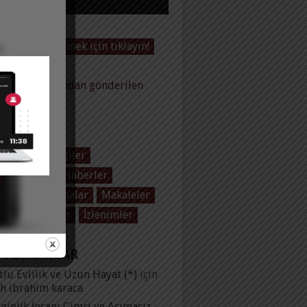
Videoları görmek için tıklayın!
baltas tarafından gönderilen
ler
EGORILER
 Baltaş
Dergiler
ol Üzerine
Haberler
plar
Konuşmalar
Makaleler
olar
Yayınlar
İzlenimler
 YORUMLAR
lu Evlilik ve Uzun Hayat (*)
için
ih ibrahim karaca
ginlik İnsanı Cimri ve Acımasız