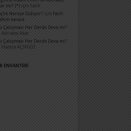
ar mı? (*)
için
Salih
çlik Nereye Gidiyor?
için
fatih
ahim karaca
p Çalışması Her Derde Deva mı?
n
Adrıana Akar
p Çalışması Her Derde Deva mı?
n
Hamza AÇIKGÖZ
IK ENVANTERI