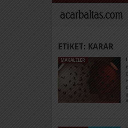
ETIKET:
KARAR
MAKALELER
P
B
d
g