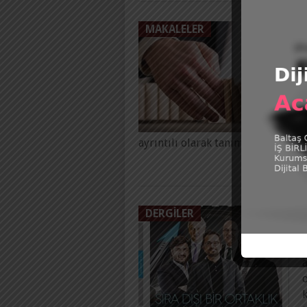
MAKALELER
P
Y
b
y
p
ayrıntılı olarak tanımlamak
DERGILER
P
K
a