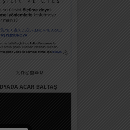
X
Facebook
Instagram
LinkedIn
YouTube
Vimeo
YADA ACAR BALTAŞ