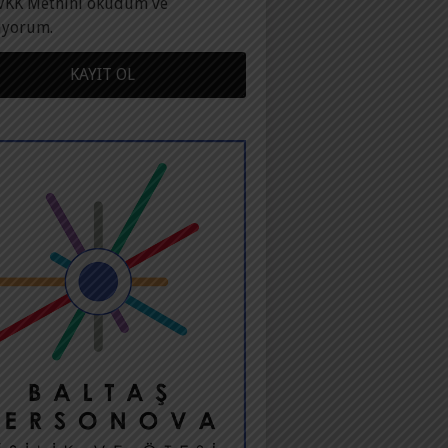
VKK Metnini okudum ve
ıyorum.