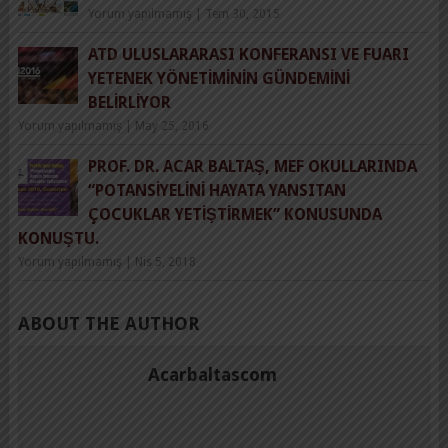
Yorum yapılmamış
|
Tem 30, 2015
ATD ULUSLARARASI KONFERANSI VE FUARI
YETENEK YÖNETIMININ GÜNDEMINI
BELIRLIYOR
Yorum yapılmamış
|
May 25, 2016
PROF. DR. ACAR BALTAŞ, MEF OKULLARINDA
“POTANSIYELINI HAYATA YANSITAN
ÇOCUKLAR YETIŞTIRMEK” KONUSUNDA
KONUŞTU.
Yorum yapılmamış
|
Nis 5, 2018
ABOUT THE AUTHOR
Acarbaltascom