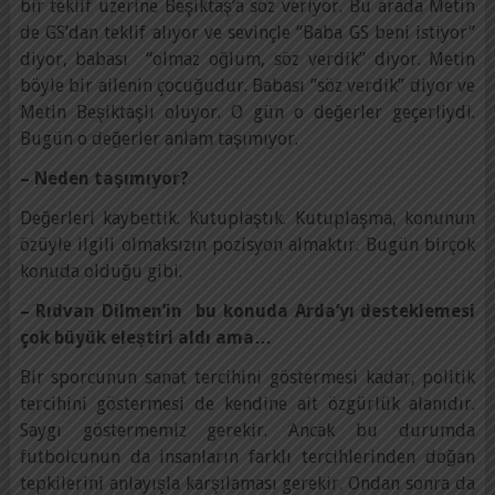
bir teklif üzerine Beşiktaş’a söz veriyor. Bu arada Metin
de GS’dan teklif alıyor ve sevinçle “Baba GS beni istiyor”
diyor, babası “olmaz oğlum, söz verdik” diyor. Metin
böyle bir ailenin çocuğudur. Babası ”söz verdik” diyor ve
Metin Beşiktaşlı oluyor. O gün o değerler geçerliydi.
Bugün o değerler anlam taşımıyor.
– Neden taşımıyor?
Değerleri kaybettik. Kutuplaştık. Kutuplaşma, konunun
özüyle ilgili olmaksızın pozisyon almaktır. Bugün birçok
konuda olduğu gibi.
– Rıdvan Dilmen’in bu konuda Arda’yı desteklemesi
çok büyük eleştiri aldı ama…
Bir sporcunun sanat tercihini göstermesi kadar, politik
tercihini göstermesi de kendine ait özgürlük alanıdır.
Saygı göstermemiz gerekir. Ancak bu durumda
futbolcunun da insanların farklı tercihlerinden doğan
tepkilerini anlayışla karşılaması gerekir. Ondan sonra da