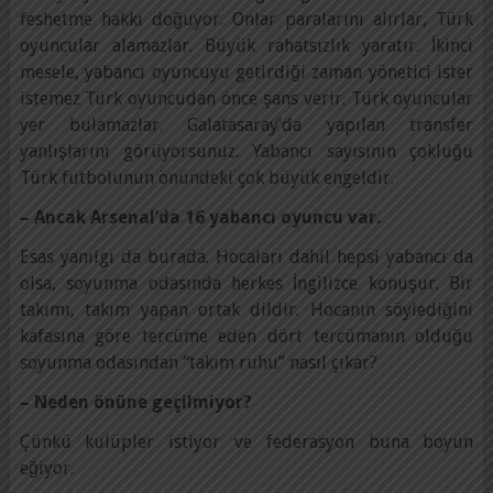
feshetme hakkı doğuyor. Onlar paralarını alırlar, Türk
oyuncular alamazlar. Büyük rahatsızlık yaratır. İkinci
mesele, yabancı oyuncuyu getirdiği zaman yönetici ister
istemez Türk oyuncudan önce şans verir. Türk oyuncular
yer bulamazlar. Galatasaray’da yapılan transfer
yanlışlarını görüyorsunuz. Yabancı sayısının çokluğu
Türk futbolunun önündeki çok büyük engeldir.
– Ancak Arsenal’da 16 yabancı oyuncu var.
Esas yanılgı da burada. Hocaları dahil hepsi yabancı da
olsa, soyunma odasında herkes İngilizce konuşur. Bir
takımı, takım yapan ortak dildir. Hocanın söylediğini
kafasına göre tercüme eden dört tercümanın olduğu
soyunma odasından “takım ruhu” nasıl çıkar?
– Neden önüne geçilmiyor?
Çünkü kulüpler istiyor ve federasyon buna boyun
eğiyor.