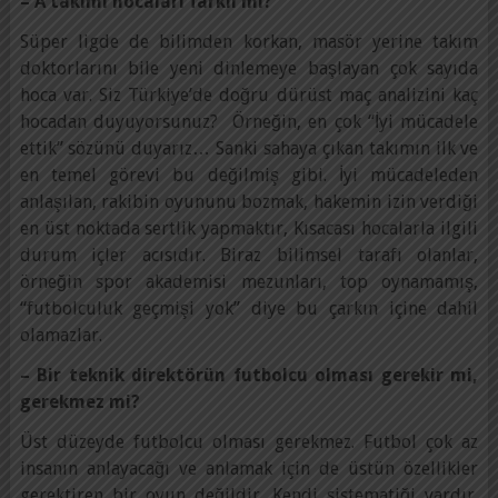
– A takımı hocaları farklı mı?
Süper ligde de bilimden korkan, masör yerine takım
doktorlarını bile yeni dinlemeye başlayan çok sayıda
hoca var. Siz Türkiye’de doğru dürüst maç analizini kaç
hocadan duyuyorsunuz? Örneğin, en çok “İyi mücadele
ettik” sözünü duyarız… Sanki sahaya çıkan takımın ilk ve
en temel görevi bu değilmiş gibi. İyi mücadeleden
anlaşılan, rakibin oyununu bozmak, hakemin izin verdiği
en üst noktada sertlik yapmaktır, Kısacası hocalarla ilgili
durum içler acısıdır. Biraz bilimsel tarafı olanlar,
örneğin spor akademisi mezunları, top oynamamış,
“futbolculuk geçmişi yok” diye bu çarkın içine dahil
olamazlar.
– Bir teknik direktörün
futbolcu olması gerekir mi,
gerekmez mi?
Üst düzeyde futbolcu olması gerekmez. Futbol çok az
insanın anlayacağı ve anlamak için de üstün özellikler
gerektiren bir oyun değildir. Kendi sistematiği vardır.