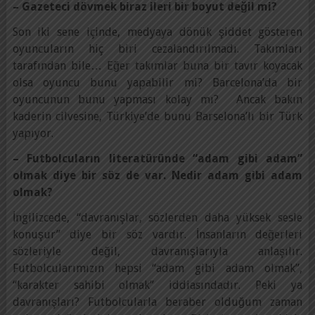
– Gazeteci dövmek biraz ileri bir boyut değil mi?
Son iki sene içinde, medyaya dönük şiddet gösteren
oyuncuların hiç biri cezalandırılmadı. Takımları
tarafından bile… Eğer takımlar buna bir tavır koyacak
olsa oyuncu bunu yapabilir mi? Barcelona’da bir
oyuncunun bunu yapması kolay mı? Ancak bakın
kaderin cilvesine, Türkiye’de bunu Barselona’lı bir Türk
yapıyor.
– Futbolcuların literatüründe “adam gibi adam”
olmak diye bir söz de var. Nedir adam gibi adam
olmak?
İngilizcede, “davranışlar, sözlerden daha yüksek sesle
konuşur” diye bir söz vardır. İnsanların değerleri
sözleriyle değil, davranışlarıyla anlaşılır.
Futbolcularımızın hepsi “adam gibi adam olmak”,
“karakter sahibi olmak” iddiasındadır. Peki ya
davranışları? Futbolcularla beraber olduğum zaman