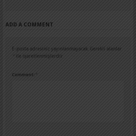
ADD A COMMENT
E-posta adresiniz yayınlanmayacak.
Gerekli alanlar
*
ile işaretlenmişlerdir
*
Comment: