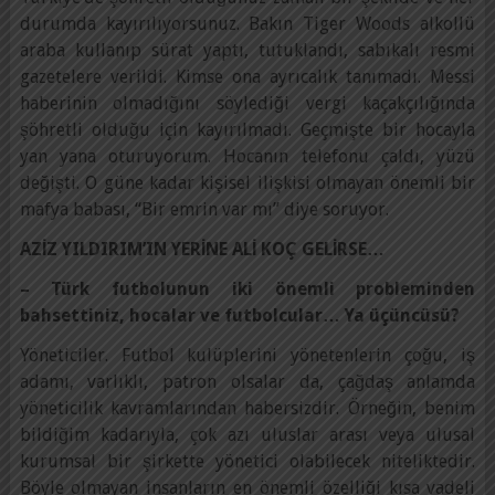
durumda kayırılıyorsunuz. Bakın Tiger Woods alkollü
araba kullanıp sürat yaptı, tutuklandı, sabıkalı resmi
gazetelere verildi. Kimse ona ayrıcalık tanımadı. Messi
haberinin olmadığını söylediği vergi kaçakçılığında
şöhretli olduğu için kayırılmadı. Geçmişte bir hocayla
yan yana oturuyorum. Hocanın telefonu çaldı, yüzü
değişti. O güne kadar kişisel ilişkisi olmayan önemli bir
mafya babası, “Bir emrin var mı” diye soruyor.
AZİZ YILDIRIM’IN YERİNE ALİ KOÇ GELİRSE…
– Türk futbolunun iki önemli probleminden
bahsettiniz, hocalar ve futbolcular… Ya üçüncüsü?
Yöneticiler. Futbol kulüplerini yönetenlerin çoğu, iş
adamı, varlıklı, patron olsalar da, çağdaş anlamda
yöneticilik kavramlarından habersizdir. Örneğin, benim
bildiğim kadarıyla, çok azı uluslar arası veya ulusal
kurumsal bir şirkette yönetici olabilecek niteliktedir.
Böyle olmayan insanların en önemli özelliği kısa vadeli