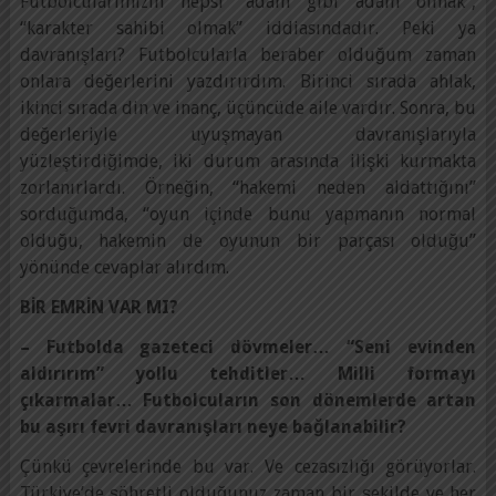
Futbolcularımızın hepsi “adam gibi adam olmak”,
“karakter sahibi olmak” iddiasındadır. Peki ya
davranışları? Futbolcularla beraber olduğum zaman
onlara değerlerini yazdırırdım. Birinci sırada ahlak,
ikinci sırada din ve inanç, üçüncüde aile vardır. Sonra, bu
değerleriyle uyuşmayan davranışlarıyla
yüzleştirdiğimde, iki durum arasında ilişki kurmakta
zorlanırlardı. Örneğin, “hakemi neden aldattığını”
sorduğumda, “oyun içinde bunu yapmanın normal
olduğu, hakemin de oyunun bir parçası olduğu”
yönünde cevaplar alırdım.
BİR EMRİN VAR MI?
– Futbolda gazeteci dövmeler… “Seni evinden
aldırırım” yollu tehditler… Milli formayı
çıkarmalar… Futbolcuların son dönemlerde artan
bu aşırı fevri davranışları neye bağlanabilir?
Çünkü çevrelerinde bu var. Ve cezasızlığı görüyorlar.
Türkiye’de şöhretli olduğunuz zaman bir şekilde ve her