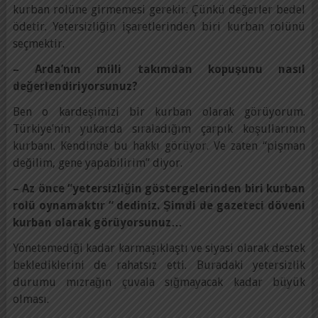
kurban rolüne girmemesi gerekir. Çünkü değerler bedel
ödetir. Yetersizliğin işaretlerinden biri kurban rolünü
seçmektir.
– Arda’nın milli takımdan kopuşunu nasıl
değerlendiriyorsunuz?
Ben o kardeşimizi bir kurban olarak görüyorum.
Türkiye’nin yukarda sıraladığım çarpık koşullarının
kurbanı. Kendinde bu hakkı görüyor. Ve zaten “pişman
değilim, gene yapabilirim” diyor.
– Az önce “yetersizliğin göstergelerinden biri kurban
rolü oynamaktır “ dediniz. Şimdi de gazeteci döveni
kurban olarak görüyorsunuz…
Yönetemediği kadar karmaşıklaştı ve siyasi olarak destek
beklediklerini de rahatsız etti. Buradaki yetersizlik
durumu mızrağın çuvala sığmayacak kadar büyük
olması.