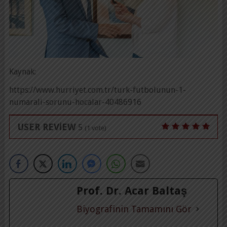
Kaynak:
https://www.hurriyet.com.tr/turk-futbolunun-1-
numarali-sorunu-hocalar-40486916
USER REVIEW
5
(
1
vote)
Prof. Dr. Acar Baltaş
Biyografinin Tamamını Gör