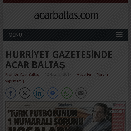
MENU
HÜRRIYET GAZETESINDE
ACAR BALTAŞ
Prof. Dr. Acar Baltaş
|
12 Haziran 2017
|
Haberler
|
Yorum
yapılmamış