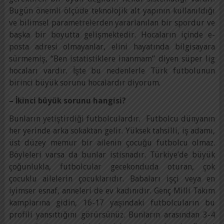
Bugün önemli ölçüde teknolojik alt yapının kullanıldığı
ve bilimsel parametrelerden yararlanılan bir spordur ve
başka bir boyutta gelişmektedir. Hocaların içinde e-
posta adresi olmayanlar, elini hayatında bilgisayara
sürmemiş, “Ben istatistiklere inanmam” diyen süper lig
hocaları vardır. İşte bu nedenlerle Türk futbolunun
birinci büyük sorunu hocalardır diyorum.
– İkinci büyük sorunu hangisi?
Bunların yetiştirdiği futbolculardır. Futbolcu dünyanın
her yerinde arka sokaktan gelir. Yüksek tahsilli, iş adamı,
üst düzey memur bir ailenin çocuğu futbolcu olmaz.
Böyleleri varsa da bunlar istisnadır. Türkiye’de büyük
çoğunlukla, futbolcular gecekonduda oturan, çok
çocuklu ailelerin çocuklarıdır. Babaları işçi veya en
iyimser esnaf, anneleri de ev kadınıdır. Genç Milli Takım
kamplarına gidin, 16-17 yaşındaki futbolcuların bu
profili yansıttığını görürsünüz. Bunların arasından 3-4