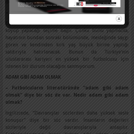
düşünmesi gerekiyor.
– Bu şansını henüz kaybetmedi mi yani?
Egosunu ve “haklısın” diyerek rahatlatanları bir kenara
koyup yapacağı seçime bağlı. Çünkü bunu yapmazsa,
hayatının bundan sonraki bölümünde, mesleğinde saygı
gören ve kendinden kırk yaş büyük birine yaptığı
saldırıyla hatırlanacak. Bunun da Türkiye’nin
uluslararası kariyeri en yüksek bir futbolcusu için
istenen bir durum olacağını sanmıyorum.
ADAM GİBİ ADAM OLMAK
– Futbolcuların literatüründe “adam gibi adam
olmak” diye bir söz de var. Nedir adam gibi adam
olmak?
İngilizcede, “Davranışlar sözlerden daha yüksek sesle
konuşur” diye bir söz vardır. İnsanların değerleri
sözleriyle değil davranışlarıyla anlaşılır.