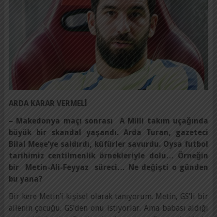
ARDA KARAR VERMELİ
– Makedonya maçı sonrası A Milli takım uçağında
büyük bir skandal yaşandı. Arda Turan, gazeteci
Bilal Meşe’ye saldırdı, küfürler savurdu. Oysa futbol
tarihimiz centilmenlik örnekleriyle dolu… Örneğin
bir Metin-Ali-Feyyaz süreci… Ne değişti o günden
bu yana?
Bir kere Metin’i kişisel olarak tanıyorum. Metin, GS’li bir
ailenin çocuğu. GS’den onu istiyorlar. Ama babası aldığı