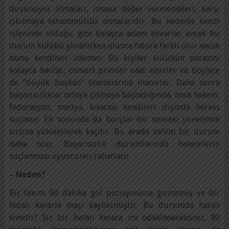
düşünüyor olmaları, insana değer vermemeleri, karşı
çıkılmaya tahammülsüz olmalarıdır. Bu nedenle kendi
işlerinde olduğu gibi kolayca adam kovarlar ancak bu
durum kulübü yönetirken olunca fatura farklı olur ancak
bunu kendileri ödemez. Bu kişiler kulübün parasını
kolayca harcar, cömert primler vaat ederler ve böylece
de “büyük başkan” olacaklarına inanırlar. Daha sonra
başarısızlıklar ortaya çıkmaya başladığında, önce hakem,
federasyon, medya, kısacası kendileri dışında herkes
suçlanır. En sonunda da borçlar bir sonraki yönetimin
sırtına yüklenilerek kaçılır. Bu arada vahim bir durum
daha olur. Başarısızlık durumlarında hakemlerin
suçlanması oyuncuları rahatlatır.
– Neden?
Bir takım 90 dakika gol pozisyonuna girmemiş ve bir
hatalı kararla maçı kaybetmiştir. Bu durumda hatalı
kimdir? Siz bir hatalı karara mı odaklanacaksınız, 90