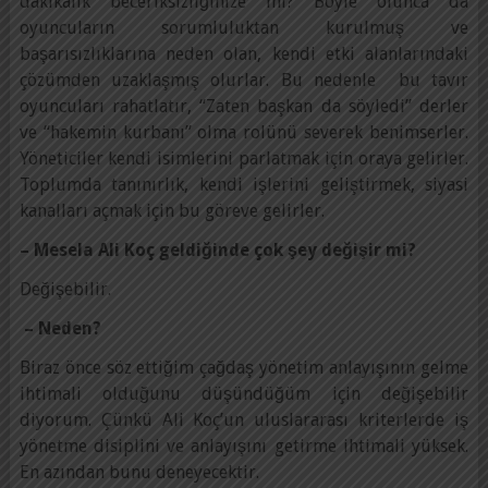
dakikalık beceriksizliğinize mi? Böyle olunca da
oyuncuların sorumluluktan kurulmuş ve
başarısızlıklarına neden olan, kendi etki alanlarındaki
çözümden uzaklaşmış olurlar. Bu nedenle bu tavır
oyuncuları rahatlatır, “Zaten başkan da söyledi” derler
ve “hakemin kurbanı” olma rolünü severek benimserler.
Yöneticiler kendi isimlerini parlatmak için oraya gelirler.
Toplumda tanınırlık, kendi işlerini geliştirmek, siyasi
kanalları açmak için bu göreve gelirler.
– Mesela Ali Koç geldiğinde çok şey değişir mi?
Değişebilir.
– Neden?
Biraz önce söz ettiğim çağdaş yönetim anlayışının gelme
ihtimali olduğunu düşündüğüm için değişebilir
diyorum. Çünkü Ali Koç’un uluslararası kriterlerde iş
yönetme disiplini ve anlayışını getirme ihtimali yüksek.
En azından bunu deneyecektir.