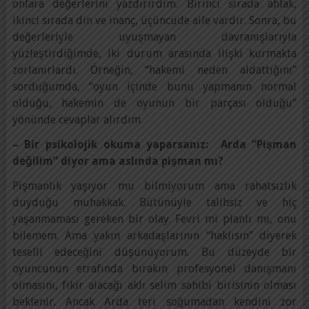
onlara değerlerini yazdırırdım. Birinci sırada ahlak,
ikinci sırada din ve inanç, üçüncüde aile vardır. Sonra, bu
değerleriyle uyuşmayan davranışlarıyla
yüzleştirdiğimde, iki durum arasında ilişki kurmakta
zorlanırlardı. Örneğin, “hakemi neden aldattığını”
sorduğumda, “oyun içinde bunu yapmanın normal
olduğu, hakemin de oyunun bir parçası olduğu”
yönünde cevaplar alırdım.
– Bir psikolojik okuma yaparsanız: Arda “Pişman
değilim” diyor ama aslında pişman mı?
Pişmanlık yaşıyor mu bilmiyorum ama rahatsızlık
duyduğu muhakkak. Bütünüyle talihsiz ve hiç
yaşanmaması gereken bir olay. Fevri mi planlı mı, onu
bilemem. Ama yakın arkadaşlarının “haklısın” diyerek
teselli edeceğini düşünüyorum. Bu düzeyde bir
oyuncunun etrafında bırakın profesyonel danışmanı
olmasını, fikir alacağı aklı selim sahibi birisinin olması
beklenir. Ancak Arda teri soğumadan kendini zor