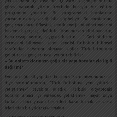
yaş akademi ligi diye bir lig vardı. Geçmişte burada
görev yapacak yüzün üzerinde hocayla bir eğitim
programını yönettim. Bu programdaki hocalarının
yarısının okur-yazarlığı bile şüpheliydi. Bu hocalardan,
genç çocukların öfkesini, kaotik enerjisini yönetmelerini
beklemek gerçekçi değildir. “Konuşurken elini oynattın,
bana cevap verdin, saygısızlık ettin. …” Geri bildirim
vermesini bilmeyen, zaten kendisi futbolun bilimsel
tarafından haberdar olmayan kişiler Türk futbolunu
geliştirecek gençleri nasıl yetiştirebilirler.
– Bu anlattıklarınızın çoğu alt yapı hocalarıyla ilgili
değil mi?
Evet, örneğin alt yapıdaki hocalara “Sizin misyonunuz ne”
diye sorduğumuzda, “Türk futboluna yeni yıldızlar
yetiştirmek” cevabını alırdık. Halbuki altyapıdaki
hocanın amacı iyi vatandaş yetiştirmek, hayat boyu
kullanacakları yaşam becerileri kazandırmak ve varsa
içlerinden bir yıldız çıkarmaktır.