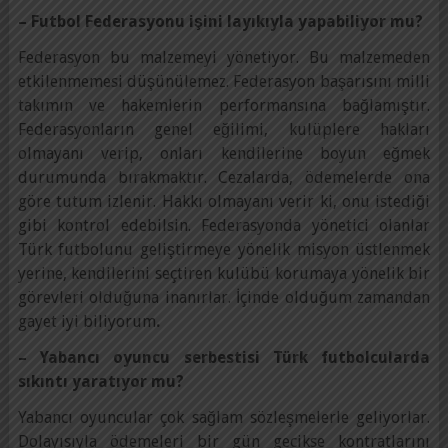
– Futbol Federasyonu işini layıkıyla yapabiliyor mu?
Federasyon bu malzemeyi yönetiyor. Bu malzemeden
etkilenmemesi düşünülemez. Federasyon başarısını milli
takımın ve hakemlerin performansına bağlamıştır.
Federasyonların genel eğilimi, kulüplere hakları
olmayanı verip, onları kendilerine boyun eğmek
durumunda bırakmaktır. Cezalarda, ödemelerde ona
göre tutum izlenir. Hakkı olmayanı verir ki, onu istediği
gibi kontrol edebilsin. Federasyonda yönetici olanlar
Türk futbolunu geliştirmeye yönelik misyon üstlenmek
yerine, kendilerini seçtiren kulübü korumaya yönelik bir
görevleri olduğuna inanırlar. İçinde olduğum zamandan
gayet iyi biliyorum
.
– Yabancı oyuncu serbestisi Türk futbolcularda
sıkıntı yaratıyor mu?
Yabancı oyuncular çok sağlam sözleşmelerle geliyorlar.
Dolayısıyla ödemeleri bir gün gecikse kontratlarını