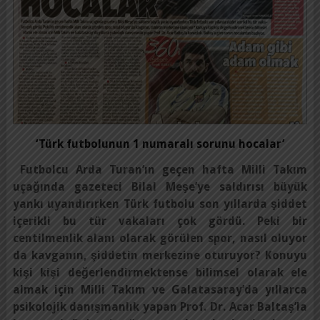
‘Türk futbolunun 1 numaralı sorunu hocalar’
Futbolcu Arda Turan’ın geçen hafta Milli Takım
uçağında gazeteci Bilal Meşe’ye saldırısı büyük
yankı uyandırırken Türk futbolu son yıllarda şiddet
içerikli bu tür vakaları çok gördü. Peki bir
centilmenlik alanı olarak görülen spor, nasıl oluyor
da kavganın, şiddetin merkezine oturuyor? Konuyu
kişi kişi değerlendirmektense bilimsel olarak ele
almak için Milli Takım ve Galatasaray’da yıllarca
psikolojik danışmanlık yapan Prof. Dr. Acar Baltaş’la