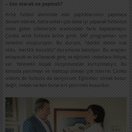
– Son olarak ne yapmalı?
Artık futbol aleminde eski yaptıklarımızı yapmaya
devam ederek, hatta onları çok daha iyi yaparak futbolun
önde gelen ülkeleriyle aramızdaki farkı kapatamayız.
Çünkü artık futbola bilim girdi. SAP programları işin
temelini oluşturuyor. Bu durum, “delikli demir icat
oldu, mertlik bozuldu” durumuna benziyor. Bu araçları
anlayacak ve kullanacak genç ve eğitimli insanlara ihtiyaç
var. Yetenekli kuşak ilüzyonundan kurtulmalıyız. Bu
konuda yanılmayı ve mahcup olmayı çok isterim. Çünkü
ülkemi de futbolu da seviyorum. Eğitimsiz olmak kusur
değil, imkan varken buna sırt çevirmek kusurdur.