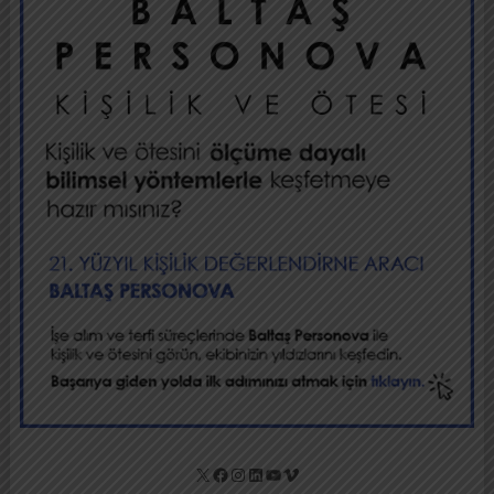
X
Facebook
Instagram
LinkedIn
YouTube
Vimeo