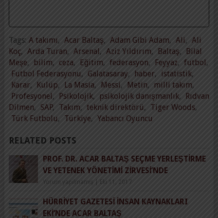
Tags:
A takımı
,
Acar Baltaş
,
Adam Gibi Adam
,
Ali
,
Ali
Koç
,
Arda Turan
,
Arsenal
,
Aziz Yıldırım
,
Baltaş
,
Bilal
Meşe
,
bilim
,
ceza
,
Eğitim
,
federasyon
,
Feyyaz
,
futbol
,
Futbol Federasyonu
,
Galatasaray
,
haber
,
istatistik
,
Karar
,
Kulüp
,
La Masia
,
Messi
,
Metin
,
milli takım
,
Profesyonel
,
Psikolojik
,
psikolojik danışmanlık
,
Rıdvan
Dilmen
,
SAP
,
Takım
,
teknik direktörü
,
Tiger Woods
,
Türk Futbolu
,
Türkiye
,
Yabancı Oyuncu
RELATED POSTS
PROF. DR. ACAR BALTAŞ SEÇME YERLEŞTIRME
VE YETENEK YÖNETIMI ZIRVESI’NDE
Yorum yapılmamış
|
Eki 11, 2017
HÜRRIYET GAZETESI İNSAN KAYNAKLARI
EKI’NDE ACAR BALTAŞ