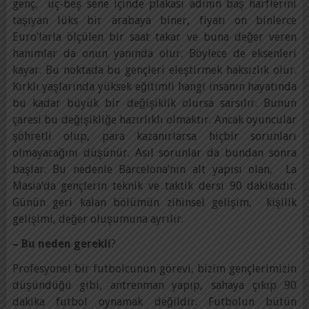
genç, üç-beş sene içinde plakası adının baş harflerini
taşıyan lüks bir arabaya biner, fiyatı on binlerce
Euro’larla ölçülen bir saat takar ve buna değer veren
hanımlar da onun yanında olur. Böylece de eksenleri
kayar. Bu noktada bu gençleri eleştirmek haksızlık olur.
Kırklı yaşlarında yüksek eğitimli hangi insanın hayatında
bu kadar büyük bir değişiklik olursa sarsılır. Bunun
çaresi bu değişikliğe hazırlıklı olmaktır. Ancak oyuncular
şöhretli olup, para kazanırlarsa hiçbir sorunları
olmayacağını düşünür. Asıl sorunlar da bundan sonra
başlar. Bu nedenle Barcelona’nın alt yapısı olan, La
Masia’da gençlerin teknik ve taktik dersi 90 dakikadır.
Günün geri kalan bölümün zihinsel gelişim, kişilik
gelişimi, değer oluşumuna ayrılır.
– Bu neden gerekli
?
Profesyonel bir futbolcunun görevi, bizim gençlerimizin
düşündüğü gibi, antrenman yapıp, sahaya çıkıp 90
dakika futbol oynamak değildir. Futbolun bütün