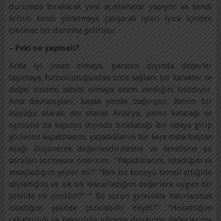
durumda bırakacak yeni açıklamalar yapıyor ve kendi
krizini kendi yönetmeye çalışarak işleri iyice içinden
çıkılmaz bir duruma getiriyor.
– Peki ne yapmalı?
Arda iyi insan olmaya, paranın dışında değerler
taşımaya, futbolculuğundan önce sağlam bir karakter ve
değer sistemi sahibi olmaya önem verdiğini fısıldıyor.
Ama davranışları, başka yönde bağırıyor. Benim bir
büyüğü olarak, abi olarak Arda’ya, yalnız kalacağı ve
egosunu da kapının dışında bırakacağı bir odaya girip
gözlerini kapatmasını, yaşadıklarını bir kere daha baştan
aşağı düşünerek değerlendirmesini ve kendisine şu
soruları sormasını öneririm. “Yaşadıklarım, istediğim ve
amaçladığım şeyler mi?” “Ben bu konuyu temsil ettiğimi
söylediğim ve sık sık tekrarladığım değerlere uygun bir
şekilde mi çözdüm?” “ Bu sorun gelecekte hatırlanmak
istediğim şekilde çözülebilir miydi?” “Hissettiğim
rahatsızlığı ve haksızlığa uğrama duygumu değerlerime