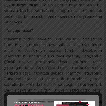
uygun başka biçimlerle ele alabilir miydim?” Arda bu
soruları kendine sorduğunda doğru cevapları bulacak
kadar zeki bir insandır. Ondan sonra da ne yapacağına
karar verir.
– Ya yapmazsa?
İnsanların futbol hayatları 30’lu yaşların ortalarında
biter. Hayat ise çok daha uzun yıllar devam eder. İnsan,
ailesi ve çocuklarıyla sadece kendini destekleyen
insanların bulunduğu bir çevrede yaşamayı isteyebilir.
Çünkü eşi ve çocuklarıyla dışarı çıktığında tepki
göreceğini bilir. Veya rakip takım taraftarları dahil,
herkesten saygı duyacağı şekilde yaşamayı isteyebilir.
Buna yol açan aktif sporculuk döneminde yaptığı
seçimlerdir. Arda da hangisini seçeceğine karar vermeli.
Dar bir çevrenin mi, bütün Türkiye’nin kucakladığı birisi
mi olmak istiyor. Bunun için de sıklıkla tekrarladığı
değerlerin ne anlama geldiğini daha derin olarak