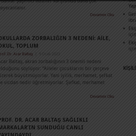
nsanlar şaşırtıcı ödüller karşısında daha çok
Yap
eyecanlanır.
Gen
Devamını Oku
ibr
Eki
içi
OKULLARDA ZORBALIĞIN 3 NEDENI: AILE,
Eki
OKUL, TOPLUM
içi
rof. Dr. Acar Baltaş
|
9 Ocak 2023
car Baltaş, akran zorbalığının 3 önemli nedeni
KIŞIL
lduğunu söylüyor: “Aileler çocuklarını bir çerçeve
izerek büyütmüyorlar. Yani iyilik, merhamet, şefkat
ve vicdan nedir öğretmiyorlar. Şefkat, merhamet
Devamını Oku
PROF. DR. ACAR BALTAŞ SAĞLIKLI
MARKALAR’IN SUNDUĞU CANLI
YAYINDAYDI