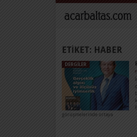
ETIKET:
HABER
DERGILER
P
İ
görüşmelerinde ortaya