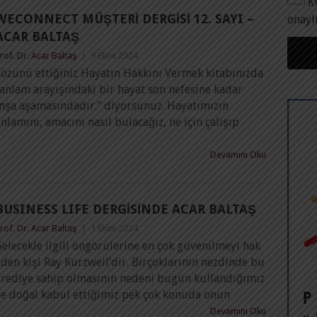
K
WECONNECT MÜŞTERI DERGISI 12. SAYI –
onayl
ACAR BALTAŞ
rof. Dr. Acar Baltaş
|
9 Ekim 2024
Sözünü ettiğiniz Hayatın Hakkını Vermek kitabınızda
anlam arayışındaki bir hayat son nefesine kadar
inşa aşamasındadır." diyorsunuz. Hayatımızın
nlamını, amacını nasıl bulacağız, ne için çalışıp
Devamını Oku
BUSINESS LIFE DERGİSİNDE ACAR BALTAŞ
rof. Dr. Acar Baltaş
|
1 Ekim 2024
elecekle ilgili öngörülerine en çok güvenilmeyi hak
den kişi Ray Kurzweil’dir. Birçoklarının nezdinde bu
krediye sahip olmasının nedeni bugün kullandığımız
ve doğal kabul ettiğimiz pek çok konuda onun
Devamını Oku