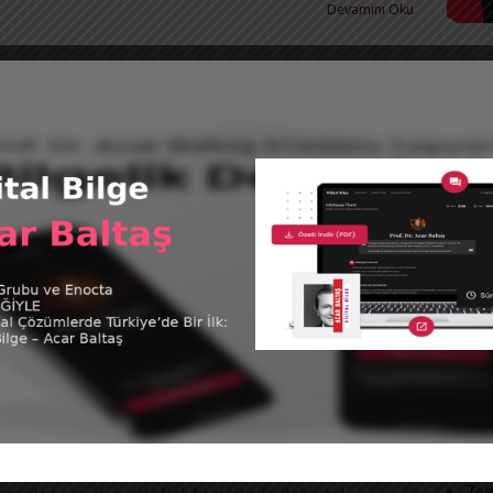
Devamını Oku
Tüm 
BUSINESS LIFE DERGİSİNDE ACAR BALTAŞ
rof. Dr. Acar Baltaş
|
15 Mayıs 2024
@acar
İyi hissetmekten iyi yaşamaya: Hedonizm ve
tweet
Ödömonizm üzerine bir inceleme* Prof. Dr. Acar
altaş İyilik haliyle ilgili, özellikle Keyes’in
KAT
alışmalarında vurguladığı üzere, iki temel anlayış
Acar
ne çıkar. Modeller
Devamını Oku
Futb
Kita
Vide
BUSINESS LIFE DERGİSİNDE ACAR BALTAŞ
rof. Dr. Acar Baltaş
|
30 Nisan 2024
SON
BEYNİN KUSURLU OYUNU VE TESADÜFİ ZAFERLER
Mut
Prof. Dr. Acar Baltaş İnsan beyninde kumarhanelerin
fat
stismar etmeyi çok iyi bildikleri bir kusur vardır.
Zen