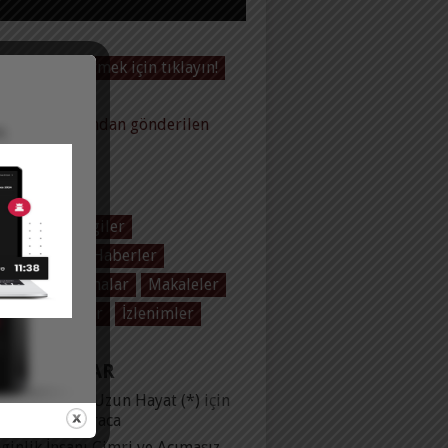
Videoları görmek için tıklayın!
baltas tarafından gönderilen
ler
EGORILER
 Baltaş
Dergiler
ol Üzerine
Haberler
plar
Konuşmalar
Makaleler
olar
Yayınlar
İzlenimler
 YORUMLAR
lu Evlilik ve Uzun Hayat (*)
için
ih ibrahim karaca
ginlik İnsanı Cimri ve Acımasız