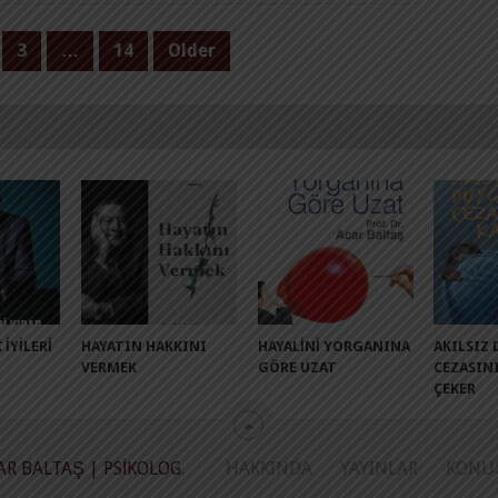
3
…
14
Older
 İYILERI
HAYATIN HAKKINI
HAYALINI YORGANINA
AKILSIZ
VERMEK
GÖRE UZAT
CEZASIN
ÇEKER
AR BALTAŞ | PSIKOLOG
.
HAKKINDA
YAYINLAR
KONU