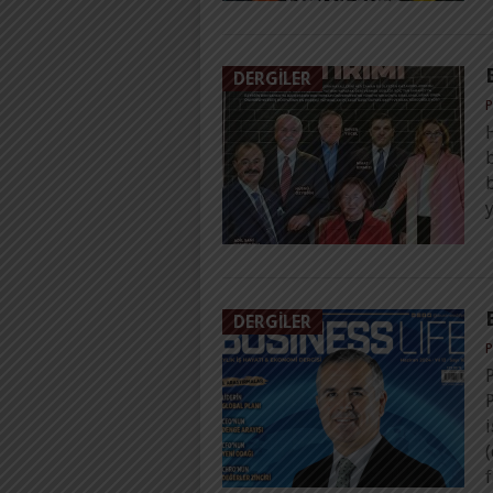
DERGILER
P
H
b
DERGILER
P
i
(