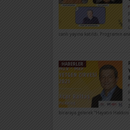
P
P
ü
canlı yayına katıldı. Programın an
HABERLER
P
P
Z
biraraya gelerek “Hayatın Hakkını