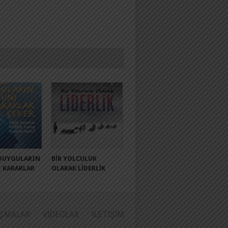
 DUYGULARIN
BIR YOLCULUK
I KARARLAR
OLARAK LIDERLIK
ŞMALAR
VIDEOLAR
İLETIŞIM