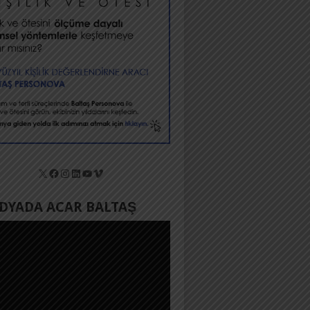
X
Facebook
Instagram
LinkedIn
YouTube
Vimeo
YADA ACAR BALTAŞ