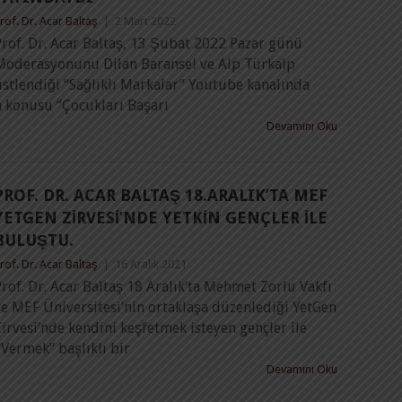
rof. Dr. Acar Baltaş
|
2 Mart 2022
rof. Dr. Acar Baltaş, 13 Şubat 2022 Pazar günü
Moderasyonunu Dilan Baransel ve Alp Türkalp
stlendiği “Sağlıklı Markalar” Youtube kanalında
a konusu “Çocukları Başarı
Devamını Oku
PROF. DR. ACAR BALTAŞ 18.ARALIK’TA MEF
YETGEN ZIRVESI’NDE YETKIN GENÇLER ILE
BULUŞTU.
rof. Dr. Acar Baltaş
|
16 Aralık 2021
rof. Dr. Acar Baltaş 18 Aralık’ta Mehmet Zorlu Vakfı
ve MEF Üniversitesi’nin ortaklaşa düzenlediği YetGen
irvesi’nde kendini keşfetmek isteyen gençler ile
 Vermek” başlıklı bir
Devamını Oku