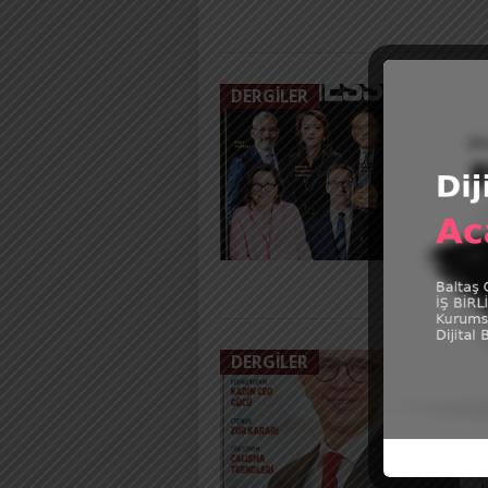
DERGILER
P
B
ç
ö
DERGILER
P
i