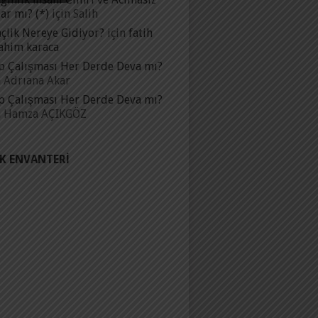
ar mı? (*)
için
Salih
çlik Nereye Gidiyor?
için
fatih
ahim karaca
p Çalışması Her Derde Deva mı?
n
Adrıana Akar
p Çalışması Her Derde Deva mı?
n
Hamza AÇIKGÖZ
IK ENVANTERI