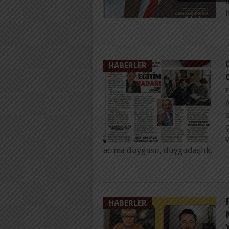
İ
h
HABERLER
P
A
o
ç
acıma duygusu, duygudaşlık,
HABERLER