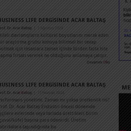
BUSINESS LIFE DERGİSİNDE ACAR BALTAŞ
rof. Dr. Acar Baltaş
|
1 Ağustos 2024
ileli davranışların kültürel boyutlarını merak eden
bir araştırma grubu konuya bilimsel bir cevap
ulmak için insanlara zaman içinde birden fazla hile
yapma fırsatı vererek ne olduğunu anlamaya çalışır.
Devamını Oku
BUSINESS LIFE DERGİSİNDE ACAR BALTAŞ
MED
rof. Dr. Acar Baltaş
|
11 Haziran 2024
Performans yönetimi: Zaman mı yoksa üretkenlik mi?
Prof. Dr. Acar Baltaş Endüstri öncesi dönemde
şçilere evlerinde veya tarlada ürettikleri birim
çuval/küfe) başına para ödenirdi. Üretim
fabrikalara taşındığında bu