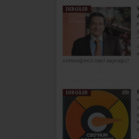
DERGILER
P
"
a
üreteceğimizi nasıl seçeceğiz?
DERGILER
P
G
e