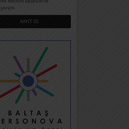
VKK Metnini okudum ve
ıyorum.