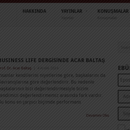
HAKKINDA
YAYINLAR
KONUŞMALAR
Yayınlar
Konuşmalar
BUSINESS LIFE DERGİSİNDE ACAR BALTAŞ
EBÜ
rof. Dr. Acar Baltaş
|
4 Aralık 2024
nsanlar kendilerini niyetlerine göre, başkalarını da
davranışlarına göre değerlendirir. Bu nedenle
başkalarının bizi değerlendirmesiyle bizim
kendimizi değerlendirmemiz arasında fark vardır.
Bu konu en çarpıcı biçimde performans
Devamını Oku