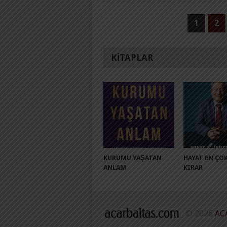
YAZI
1
2
SAYFALAMASI
KITAPLAR
KURUMU YAŞATAN
HAYAT EN ÇOK
ANLAM
KIRAR
© 2026
AC