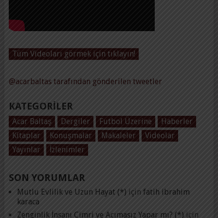
Tüm Videoları görmek için tıklayın!
@acarbaltas tarafından gönderilen tweetler
KATEGORILER
Acar Baltaş
Dergiler
Futbol Üzerine
Haberler
Kitaplar
Konuşmalar
Makaleler
Videolar
Yayınlar
İzlenimler
SON YORUMLAR
Mutlu Evlilik ve Uzun Hayat (*)
için
fatih ibrahim
karaca
Zenginlik İnsanı Cimri ve Acımasız Yapar mı? (*)
için