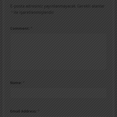
E-posta adresiniz yayınlanmayacak.
Gerekli alanlar
*
ile işaretlenmişlerdir
*
Comment:
*
Name:
*
Email Address: