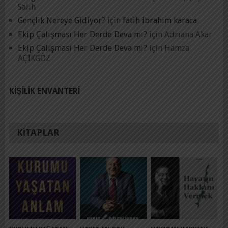
Salih
Gençlik Nereye Gidiyor?
için
fatih ibrahim karaca
Ekip Çalışması Her Derde Deva mı?
için
Adrıana Akar
Ekip Çalışması Her Derde Deva mı?
için
Hamza
AÇIKGÖZ
KIŞILIK ENVANTERI
KITAPLAR