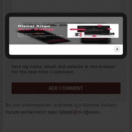
Website:
Save my name, email, and website in this browser
for the next time I comment.
Bu site istenmeyenleri azaltmak için Akismet kullanır.
Yorum verilerinizin nasıl işlendiğini öğrenin.