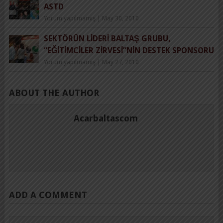
ASTD
Yorum yapılmamış
|
May 30, 2010
SEKTÖRÜN LIDERI BALTAŞ GRUBU,
“EĞITIMCILER ZIRVESI”NIN DESTEK SPONSORU
Yorum yapılmamış
|
May 27, 2010
ABOUT THE AUTHOR
Acarbaltascom
ADD A COMMENT