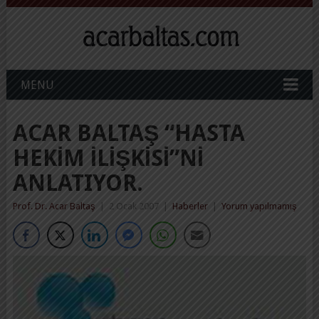
MENU
ACAR BALTAŞ “HASTA
HEKIM İLIŞKISI”NI
ANLATIYOR.
Prof. Dr. Acar Baltaş
|
2 Ocak 2007
|
Haberler
|
Yorum yapılmamış