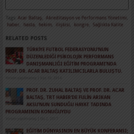
Tags:
Acar Baltaş
,
Akreditasyon ve Performans Yönetimi
,
haber
,
hasta
,
hekim
,
ilişkisi
,
kongre
,
Sağlıkta Kalite
RELATED POSTS
TÜRKIYE FUTBOL FEDERASYONU’NUN
DÜZENLEDIĞI PSIKOLOJIK PERFORMANS
DANIŞMANLIĞI EĞITIM PROGRAMI’NDA
PROF. DR. ACAR BALTAŞ KATILIMCILARLA BULUŞTU.
Yorum yapılmamış
|
Kas 30, 2014
PROF. DR. ZUHAL BALTAŞ VE PROF. DR. ACAR
BALTAŞ, TRT HABER’DE FULIN ARIKAN
AKSU’NUN SUNDUĞU HAYAT TADINDA
PROGRAMININ KONUĞUYDU
Yorum yapılmamış
|
Eki 2, 2017
EĞITIM DÜNYASININ EN BÜYÜK KONFERANSI;