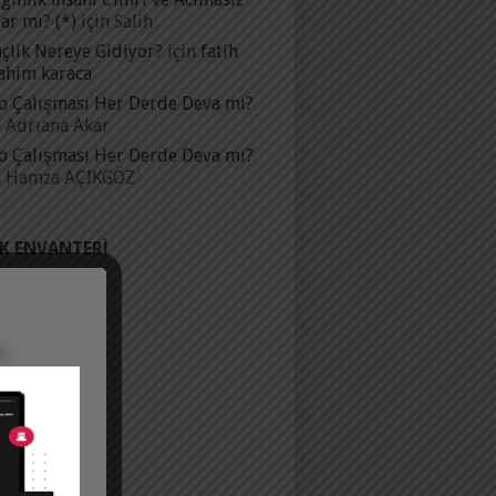
ar mı? (*)
için
Salih
çlik Nereye Gidiyor?
için
fatih
ahim karaca
p Çalışması Her Derde Deva mı?
n
Adrıana Akar
p Çalışması Her Derde Deva mı?
n
Hamza AÇIKGÖZ
IK ENVANTERI