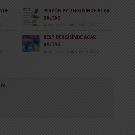
INDE
PERYÖN PY DERGISINDE ACAR
BALTAŞ
6
Yorum yapılmamış
|
Şub 1, 2007
BEST DERGISINDE ACAR
BALTAŞ
017
Yorum yapılmamış
|
Eki 15, 2007
om