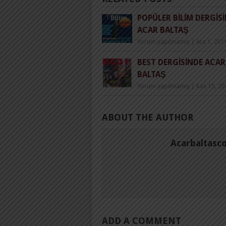
POPÜLER BILIM DERGIS
ACAR BALTAŞ
Yorum yapılmamış
|
Ara 1, 201
BEST DERGISINDE ACAR
BALTAŞ
Yorum yapılmamış
|
Kas 15, 2
ABOUT THE AUTHOR
Acarbaltasc
ADD A COMMENT