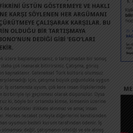
IKRINI ÜSTÜN GÖSTERMEYE VE HAKLI
INE KARŞI SÖYLENEN HER ARGÜMANI
RI ÇÜRÜTMEYE ÇALIŞARAK KARŞILAR. BU
ERIN OLDUĞU BIR TARTIŞMAYA
ONO’NUN DEDIĞI GIBI ‘EGO’LARI
EKIR.
mek üzere başlamıyorsanız, o tartışmadan bir sonuç
e daha çok inanarak bitirirsiniz. Çatışma, görüş
den kaynaklanır. Geleneksel Türk kültürü olumsuz
karşılamadığı için, çatışma büyük çoğunlukla uygun
r. İş ortamında uyum, çok kere insan ilişkilerinde
MED
 birbiriyle iyi geçinmesi olarak düşünülür. Oysa
uz ki, böyle bir ortamda kimse, kimsenin üzerine
 da öncelikler dikkate alınmaz ve amaç insan
r. Herkes nezaket zırhıyla diğerlerini kendisinden
lanan uyumun bedeli kurum tarafından ödenir. İş
olmaması değil, çatışmanın niteliği ve ele alınış