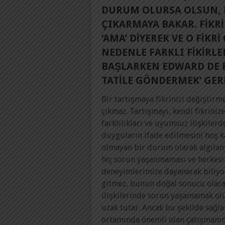
DURUM OLURSA OLSUN, F
ÇIKARMAYA BAKAR. FIKR
‘AMA’ DIYEREK VE O FIK
NEDENLE FARKLI FIKIRL
BAŞLARKEN EDWARD DE B
TATILE GÖNDERMEK’ GER
Bir tartışmaya fikrinizi değiştir
çıkmaz. Tartışmayı, kendi fikriniz
farklılıkları ve uyumsuz ilişkiler
duyguların ifade edilmesini hoş 
olmayan bir durum olarak algılanı
hiç sorun yaşanmaması ve herkesin
deneyimlerimize dayanarak biliyor
gitmez, bunun doğal sonucu olarak
ilişkilerinde sorun yaşamamak olu
uzak tutar. Ancak bu şekilde sağ
ortamında önemli olan çatışmanın 