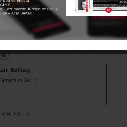
malarıyla daha kolay başa çıkabilirler.
e kişinin zihin haritasında temel değişiklikler
a hafifleten bir öneriyle yazımı bitirmek istiyorum.
ilerle olan (eş, partner, çocuk, ebeveyn, her düzeyde
ı olur, ya mutlu…
Acar Baltaş
 Tamamını Gör
tışma
,
Ego
,
iş