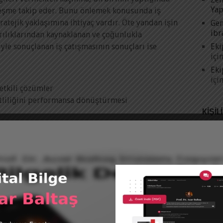
Yap
leşme takip eder. Bunu önlemek konusunda iş
tratejik yaklaşımına ihtiyaç vardır. Öte yandan işin
Gen
ibr
yrılıklarından kaynaklanan ve çoğunlukla
Eki
jiyle sonuçlanan iş çatışmasının sonuçları ise
içi
Eki
içi
etkili çözümler
şitliliğini performansa dönüştürmesi
KIŞIL
ayırmak için kullanılması gereken kriter, fikir
anmasının mı yapıldığıdır. Fikri savunmak, egoyu
in olduğu bir tartışmaya başlarken Edward De
ile göndermek’ gerekir. Fikrin sorgulanması ise
ulamaya açması ile şekillenir. İş çatışmalarının
rasında memnuniyetsizliğe yol açsa bile, ekibi terk
 iş çatışmalarının çok yoğun olması ve
 dönüşmesine yol açabilir. Ekipler yüksek yeterlilik