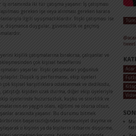
 iş ortamında iki tür çatışma yaşanır: İş çatışması
 yapılması gereken işe veya alınması gereken karara
lanlarıyla ilgili uyuşmazlıklardır. İlişki çatışması ise
Tüm 
le, düşmanca duygular, güvensizlik ve geçmiş
malardır.
@acar
tweet
erini kişilik çatışmalarına bırakırsa, çalışanlar ve
KAT
çekleşmesinden çok kişisel hedeflerini
Acar
tışmaları yaşarlar. İlişki çatışmaları yoğunluk
şılaşılır: Düşük iş performansı, ekip üyeleri
Futb
n çok kişisel karşıtlıklara odaklanmak ve dedikodu,
Kita
 çatıştığı kişiden uzak durma, diğer ekip üyeleriyle
Vide
ekip üyelerinde huzursuzluk, kuşku ve sinirlilik ve
şmalarının en yaygın olanı, eğitimi ne olursa olsun,
SON
lışanlar arasında yaşanır. Bu durumu bitmek
birbirinin başarısızlığından memnuniyet duyma ve
Mut
fat
laşarak o kişinin ya da kişilerin itibarını düşürme,
lgileri vermekten kaçınma, birbirinin yaptığında
Zen