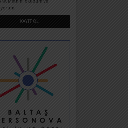
VKK Metnini okudum ve
ıyorum.