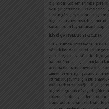
biçimidir. Gözlemlerimize göre bir
ve ilişki çatışması… İş çatışması,
ilişkin görüş ayrılıkları ve eylem p
kişiler arası uyumsuzluk, mücade
sorunlardan kaynaklanan hesaplaş
İLİŞKİ ÇATIŞMASI YIKICIDIR
Bir kurumda profesyonel ilişkiler y
yöneticiler de iş hedeflerinin ger
gerçekleştirmeye yönelir, ilişki ça
kazandığında ise şu sonuçlarla kar
arasındaki memnuniyetsizlik, işte
zaman ve enerjiyi; gücünü artırma,
ittifak oluşturma için kullanmak, 
ekibi terk etme isteği… İlişki çatı
kişisel olgunluk düzeyi düşük ça
tükenmek bilmeyen dedikodular, 
bunu bölüm dışındaki kişilerle pay
iş gereği paylaşılması gereken bi