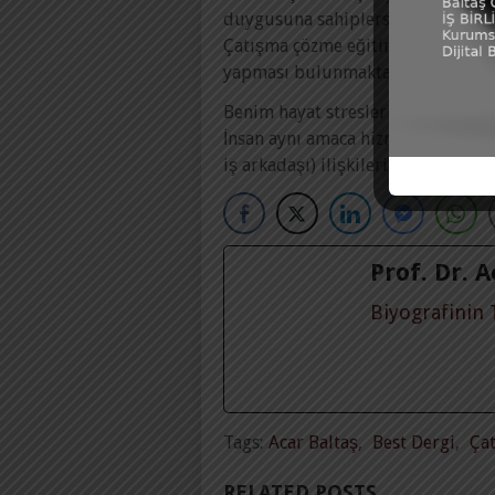
duygusuna sahiplerse, ilişki çatış
Çatışma çözme eğitiminin temelind
yapması bulunmaktadır.
Benim hayat streslerimi yarı yarıy
İnsan aynı amaca hizmet ettiği kiş
iş arkadaşı) ilişkilerinde ya hakl
Prof. Dr. 
Biyografinin
Tags:
Acar Baltaş
,
Best Dergi
,
Ça
RELATED POSTS