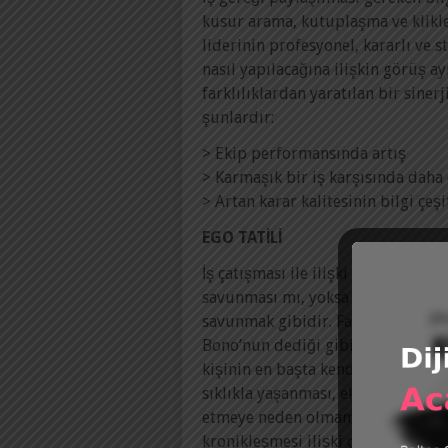
kusur arama, kutuplaşma ve klik
liderinin profesyonel, kararlı ve s
nasıl yapılacağına ilişkin görüş a
farklılıklardan yaratılan bir siner
şunlardır:
> Ekip performansında artış
> Karmaşık bir iş karşısında daha 
> Artan karar kalitesinin bilgi çe
EGO TATİLİ
İş çatışması ile ilişki çatışmasını 
savunması mı, yoksa fikrin sorgul
savunmak gibidir. Farklı fikirler
Bono’nun dediği gibi ‘ego’ları tat
kişinin en başta kendi fikrini sorg
sıklıkla yaşanması, ekip üyeleri a
etmeye neden olmamaktadır. Ancak
kronikleşmesi ilişki çatışmalarına