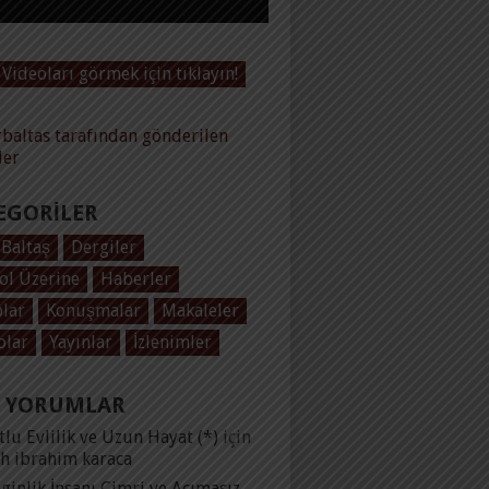
Videoları görmek için tıklayın!
baltas tarafından gönderilen
ler
EGORILER
 Baltaş
Dergiler
ol Üzerine
Haberler
plar
Konuşmalar
Makaleler
olar
Yayınlar
İzlenimler
 YORUMLAR
lu Evlilik ve Uzun Hayat (*)
için
ih ibrahim karaca
ginlik İnsanı Cimri ve Acımasız