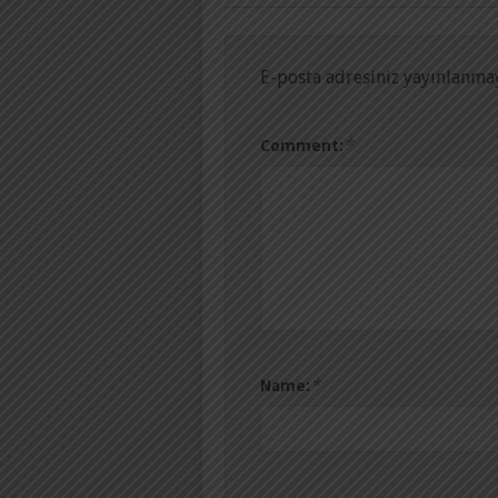
E-posta adresiniz yayınlanma
*
Comment:
*
Name: