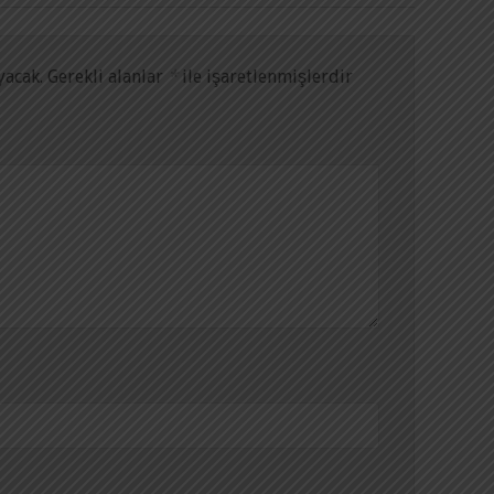
yacak.
Gerekli alanlar
*
ile işaretlenmişlerdir