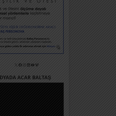
X
Facebook
Instagram
LinkedIn
YouTube
Vimeo
YADA ACAR BALTAŞ