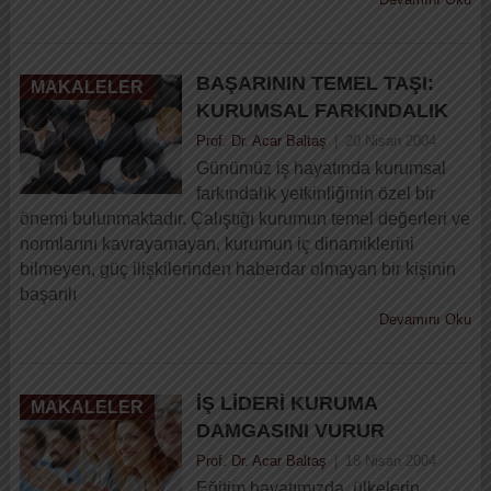
BAŞARININ TEMEL TAŞI:
MAKALELER
KURUMSAL FARKINDALIK
Prof. Dr. Acar Baltaş
|
20 Nisan 2004
Günümüz iş hayatında kurumsal
farkındalık yetkinliğinin özel bir
önemi bulunmaktadır. Çalıştığı kurumun temel değerleri ve
normlarını kavrayamayan, kurumun iç dinamiklerini
bilmeyen, güç ilişkilerinden haberdar olmayan bir kişinin
başarılı
Devamını Oku
İŞ LIDERI KURUMA
MAKALELER
DAMGASINI VURUR
Prof. Dr. Acar Baltaş
|
18 Nisan 2004
Eğitim hayatımızda, ülkelerin