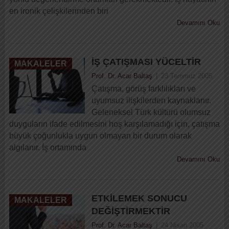
en ironik çelişkilerinden biri
Devamını Oku
İŞ ÇATIŞMASI YÜCELTIR
MAKALELER
Prof. Dr. Acar Baltaş
|
23 Temmuz 2005
Çatışma, görüş farklılıkları ve
uyumsuz ilişkilerden kaynaklanır.
Geleneksel Türk kültürü olumsuz
duyguların ifade edilmesini hoş karşılamadığı için, çatışma
büyük çoğunlukla uygun olmayan bir durum olarak
algılanır. İş ortamında
Devamını Oku
ETKILEMEK SONUCU
MAKALELER
DEĞIŞTIRMEKTIR
Prof. Dr. Acar Baltaş
|
24 Nisan 2005