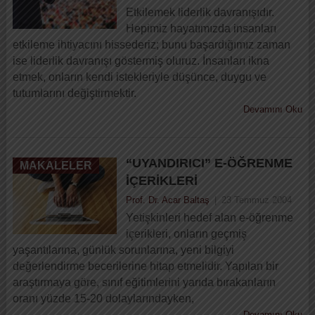
Etkilemek liderlik davranışıdır.
Hepimiz hayatımızda insanları
etkileme ihtiyacını hissederiz; bunu başardığımız zaman
ise liderlik davranışı göstermiş oluruz. İnsanları ikna
etmek, onların kendi istekleriyle düşünce, duygu ve
tutumlarını değiştirmektir.
Devamını Oku
“UYANDIRICI” E-ÖĞRENME
MAKALELER
İÇERIKLERI
Prof. Dr. Acar Baltaş
|
23 Temmuz 2004
Yetişkinleri hedef alan e-öğrenme
içerikleri, onların geçmiş
yaşantılarına, günlük sorunlarına, yeni bilgiyi
değerlendirme becerilerine hitap etmelidir. Yapılan bir
araştırmaya göre, sınıf eğitimlerini yarıda bırakanların
oranı yüzde 15-20 dolaylarındayken,
Devamını Oku