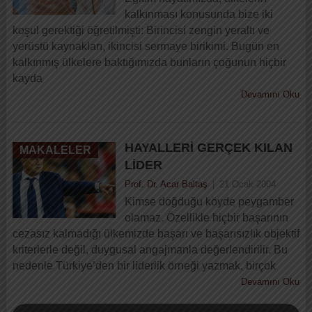
kalkınması konusunda bize iki
koşul gerektiği öğretilmişti: Birincisi zengin yeraltı ve
yerüstü kaynakları, ikincisi sermaye birikimi. Bugün en
kalkınmış ülkelere baktığımızda bunların çoğunun hiçbir
kayda
Devamını Oku
HAYALLERI GERÇEK KILAN
MAKALELER
LIDER
Prof. Dr. Acar Baltaş
|
21 Ocak 2004
Kimse doğduğu köyde peygamber
olamaz. Özellikle hiçbir başarının
cezasız kalmadığı ülkemizde başarı ve başarısızlık objektif
kriterlerle değil, duygusal angajmanla değerlendirilir. Bu
nedenle Türkiye’den bir liderlik örneği yazmak, birçok
Devamını Oku