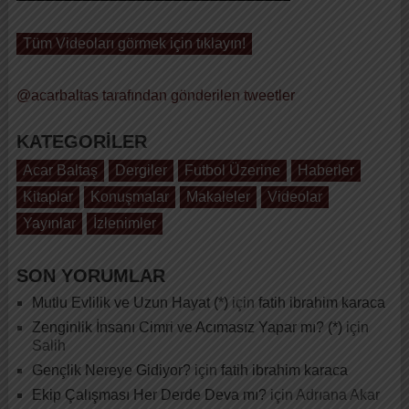
Tüm Videoları görmek için tıklayın!
@acarbaltas tarafından gönderilen tweetler
KATEGORILER
Acar Baltaş
Dergiler
Futbol Üzerine
Haberler
Kitaplar
Konuşmalar
Makaleler
Videolar
Yayınlar
İzlenimler
SON YORUMLAR
Mutlu Evlilik ve Uzun Hayat (*)
için
fatih ibrahim karaca
Zenginlik İnsanı Cimri ve Acımasız Yapar mı? (*)
için
Salih
Gençlik Nereye Gidiyor?
için
fatih ibrahim karaca
Ekip Çalışması Her Derde Deva mı?
için
Adrıana Akar