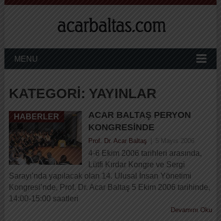
MENU
KATEGORI:
YAYINLAR
ACAR BALTAŞ PERYON
HABERLER
KONGRESINDE
Prof. Dr. Acar Baltaş
|
5 Mayıs 2006
4-6 Ekim 2006 tarihleri arasında,
Lütfi Kırdar Kongre ve Sergi
Sarayı’nda yapılacak olan 14. Ulusal İnsan Yönetimi
Kongresi’nde, Prof. Dr. Acar Baltaş 5 Ekim 2006 tarihinde,
14:00-15:00 saatleri
Devamını Oku