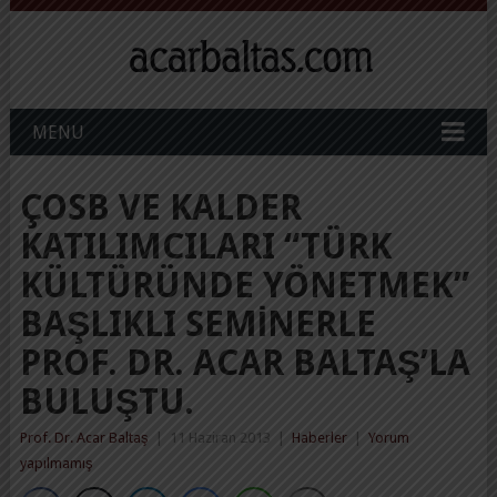
MENU
ÇOSB VE KALDER
KATILIMCILARI “TÜRK
KÜLTÜRÜNDE YÖNETMEK”
BAŞLIKLI SEMINERLE
PROF. DR. ACAR BALTAŞ’LA
BULUŞTU.
Prof. Dr. Acar Baltaş
|
11 Haziran 2013
|
Haberler
|
Yorum
yapılmamış