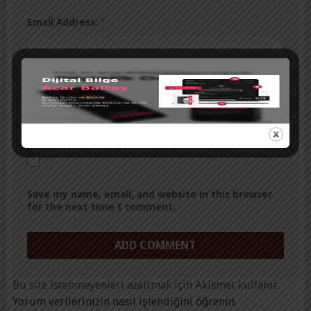
*
Email Address:
Website:
Save my name, email, and website in this browser
for the next time I comment.
Bu site istenmeyenleri azaltmak için Akismet kullanır.
Yorum verilerinizin nasıl işlendiğini öğrenin.