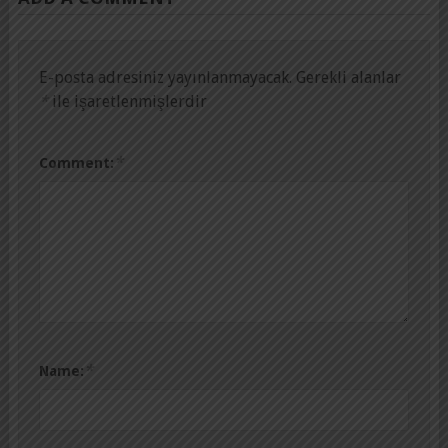
E-posta adresiniz yayınlanmayacak.
Gerekli alanlar
*
ile işaretlenmişlerdir
*
Comment:
*
Name: