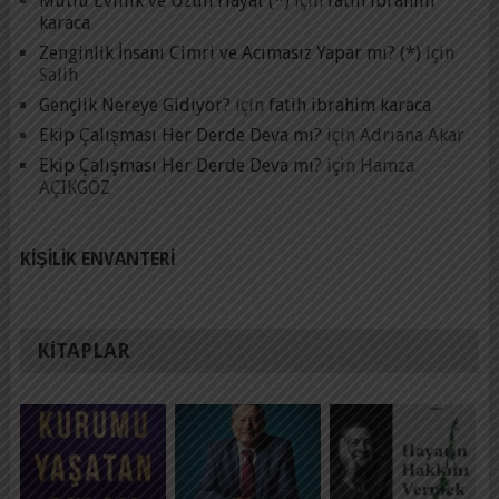
Mutlu Evlilik ve Uzun Hayat (*)
için
fatih ibrahim
karaca
Zenginlik İnsanı Cimri ve Acımasız Yapar mı? (*)
için
Salih
Gençlik Nereye Gidiyor?
için
fatih ibrahim karaca
Ekip Çalışması Her Derde Deva mı?
için
Adrıana Akar
Ekip Çalışması Her Derde Deva mı?
için
Hamza
AÇIKGÖZ
KIŞILIK ENVANTERI
KITAPLAR