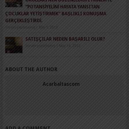
“POTANSIYELINI HAYATA YANSITAN
ÇOCUKLAR YETIŞTIRMEK” BAŞLIKLI KONUŞMA
GERÇEKLEŞTIRDI.
Yorum yapılmamış
|
Mar 9, 2019
SATIŞÇILAR NEDEN BAŞARILI OLUR?
Yorum yapılmamış
|
May 16, 2012
ABOUT THE AUTHOR
Acarbaltascom
ADD A COMMENT