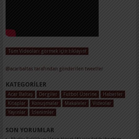
Tüm Videoları görmek için tıklayın!
@acarbaltas tarafından gönderilen tweetler
KATEGORILER
Acar Baltaş
Dergiler
Futbol Üzerine
Haberler
Kitaplar
Konuşmalar
Makaleler
Videolar
Yayınlar
İzlenimler
SON YORUMLAR