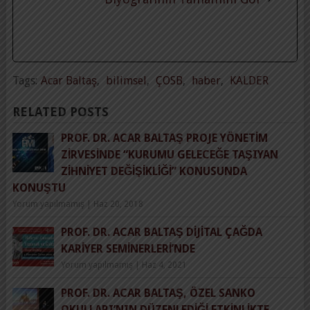
Tags:
Acar Baltaş
,
bilimsel
,
ÇOSB
,
haber
,
KALDER
RELATED POSTS
PROF. DR. ACAR BALTAŞ PROJE YÖNETIM
ZIRVESINDE “KURUMU GELECEĞE TAŞIYAN
ZIHNIYET DEĞIŞIKLIĞI” KONUSUNDA
KONUŞTU
Yorum yapılmamış
|
Haz 20, 2018
PROF. DR. ACAR BALTAŞ DIJITAL ÇAĞDA
KARIYER SEMINERLERI’NDE
Yorum yapılmamış
|
Haz 4, 2021
PROF. DR. ACAR BALTAŞ, ÖZEL SANKO
OKULLARI’NIN DÜZENLEDIĞI ETKINLIKTE