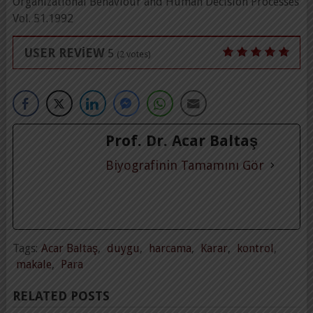
Organizational Behaviour and Human Decision Processes
Vol. 51.1992
USER REVIEW
5
(
2
votes)
Prof. Dr. Acar Baltaş
Biyografinin Tamamını Gör
Tags:
Acar Baltaş
,
duygu
,
harcama
,
Karar
,
kontrol
,
makale
,
Para
RELATED POSTS