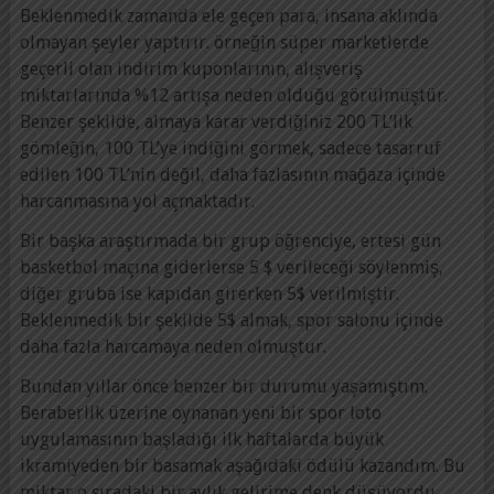
Beklenmedik zamanda ele geçen para, insana aklında
olmayan şeyler yaptırır. örneğin süper marketlerde
geçerli olan indirim kuponlarının, alışveriş
miktarlarında %12 artışa neden olduğu görülmüştür.
Benzer şekilde, almaya karar verdiğiniz 200 TL’lik
gömleğin, 100 TL’ye indiğini görmek, sadece tasarruf
edilen 100 TL’nin değil, daha fazlasının mağaza içinde
harcanmasına yol açmaktadır.
Bir başka araştırmada bir grup öğrenciye, ertesi gün
basketbol maçına giderlerse 5 $ verileceği söylenmiş,
diğer gruba ise kapıdan girerken 5$ verilmiştir.
Beklenmedik bir şekilde 5$ almak, spor salonu içinde
daha fazla harcamaya neden olmuştur.
Bundan yıllar önce benzer bir durumu yaşamıştım.
Beraberlik üzerine oynanan yeni bir spor loto
uygulamasının başladığı ilk haftalarda büyük
ikramiyeden bir basamak aşağıdaki ödülü kazandım. Bu
miktar o sıradaki bir aylık gelirime denk düşüyordu.