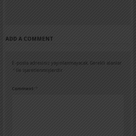
ADD A COMMENT
E-posta adresiniz yayınlanmayacak.
Gerekli alanlar
*
ile işaretlenmişlerdir
*
Comment: