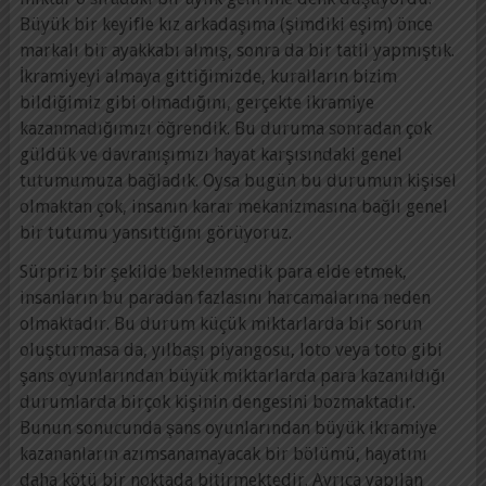
Büyük bir keyifle kız arkadaşıma (şimdiki eşim) önce
markalı bir ayakkabı almış, sonra da bir tatil yapmıştık.
İkramiyeyi almaya gittiğimizde, kuralların bizim
bildiğimiz gibi olmadığını, gerçekte ikramiye
kazanmadığımızı öğrendik. Bu duruma sonradan çok
güldük ve davranışımızı hayat karşısındaki genel
tutumumuza bağladık. Oysa bugün bu durumun kişisel
olmaktan çok, insanın karar mekanizmasına bağlı genel
bir tutumu yansıttığını görüyoruz.
Sürpriz bir şekilde beklenmedik para elde etmek,
insanların bu paradan fazlasını harcamalarına neden
olmaktadır. Bu durum küçük miktarlarda bir sorun
oluşturmasa da, yılbaşı piyangosu, loto veya toto gibi
şans oyunlarından büyük miktarlarda para kazanıldığı
durumlarda birçok kişinin dengesini bozmaktadır.
Bunun sonucunda şans oyunlarından büyük ikramiye
kazananların azımsanamayacak bir bölümü, hayatını
daha kötü bir noktada bitirmektedir. Ayrıca yapılan