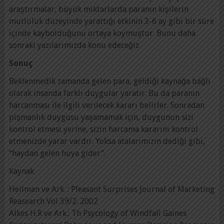
araştırmalar, büyük miktarlarda paranın kişilerin
mutluluk düzeyinde yarattığı etkinin 3-6 ay gibi bir süre
içinde kaybolduğunu ortaya koymuştur. Bunu daha
sonraki yazılarımızda konu edeceğiz.
Sonuç
Beklenmedik zamanda gelen para, geldiği kaynağa bağlı
olarak insanda farklı duygular yaratır. Bu da paranın
harcanması ile ilgili verilecek kararı belirler. Sonradan
pişmanlık duygusu yaşamamak için, duygunun sizi
kontrol etmesi yerine, sizin harcama kararını kontrol
etmenizde yarar vardır. Yoksa atalarımızın dediği gibi,
“haydan gelen huya gider”.
Kaynak
Heilman ve Ark. : Pleasant Surprises Journal of Marketing
Reasearch Vol 39/2. 2002
Alkes H.R ve Ark.: Th Psycology of Windfall Gaines