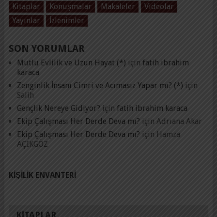
Kitaplar
Konuşmalar
Makaleler
Videolar
Yayınlar
İzlenimler
SON YORUMLAR
Mutlu Evlilik ve Uzun Hayat (*)
için
fatih ibrahim
karaca
Zenginlik İnsanı Cimri ve Acımasız Yapar mı? (*)
için
Salih
Gençlik Nereye Gidiyor?
için
fatih ibrahim karaca
Ekip Çalışması Her Derde Deva mı?
için
Adrıana Akar
Ekip Çalışması Her Derde Deva mı?
için
Hamza
AÇIKGÖZ
KIŞILIK ENVANTERI
KITAPLAR