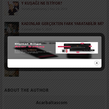
Y KUŞAĞI NE İSTIYOR?
Yorum yapılmamış
|
Haz 24, 2010
KADINLAR GERÇEKTEN FARK YARATABILIR MI?
2 yorum
|
Mar 5, 2025
KENDIMIZI ALDATMAK
2 yorum
|
Nis 13, 2016
MUTLU EVLILIK VE UZUN HAYAT (*)
1 Yorum
|
Haz 3, 2026
ABOUT THE AUTHOR
Acarbaltascom