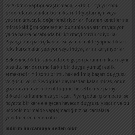
ve Ark.’nın yaptığı araştırmada, 25.000 TL’yi yıl sonu
primi olarak alanlar bu miktarı ihtiyaçları için veya
yatırım amacıyla değerlendiriyorlar. Paranın kendilerine
miras kaldığını öğrenenler bununla ya yatırım yapıyor
ya da banka hesabında biriktirmeyi tercih ediyorlar.
Piyangodan para çıkanlar ise ya normalde yapmadıkları
lüks harcamalar yapıyor veya ihtiyaçlarını karşılıyorlar.
Beklenmedik bir zamanda ele geçen paranın miktarı aynı
olsa da, her duruma farklı bir duygu yumağı eşlik
etmektedir. Yıl sonu primi, hak edilmiş başarı duygusu
ve gurur verir. Sevdiğiniz dayınızdan kalan miras, onun
gözünüzün üzerinde olduğunu hissettirir ve parayı
dikkatli kullanmanıza yol açar. Piyangodan çıkan para ise,
hayatta bir kere ele geçen heyecan duygusu yaşatır ve bu
nedenle normalde yap(a)madığınız harcamalara
yönelmenize neden olur.
İndirim harcamaya neden olur