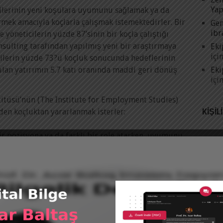
Yap
cilerinin yeni koşulara uyumunu sağlamak ya da
rmek amacıyla koçlarla çalışmak istemektedirler. Bir
Gen
ibr
e yöneticilerin yüzde 87’sinin bir koçla çalıştığı
sulting tarafından yapılmış yeni bir araştırmaya
Eki
içi
cilerin yüzde 73?ü koçluk sonucunda hedeflerinin
Eki
ılan yatırımın 5.7 katı oranında maddi geri dönüş
içi
stitüsü’nün (The Institute for Employment Studies)
KIŞIL
en koçluktan yararlanmak isterler:
bir pozisyona ya da farklı bir role atarken, uyumunu
l gelişimini hızlandırmak ve onu yeni görevlere
vererek, kurumsal değişim projelerinin
ını kolaylaştırmak ve hızlandırmak,
nlarını paylaşacak ve yol gösterecek bir “sırdaş