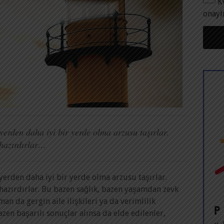
K
onayl
erden daha iyi bir yerde olma arzusu taşırlar.
hazırdırlar…
yerden daha iyi bir yerde olma arzusu taşırlar.
azırdırlar. Bu bazen sağlık, bazen yaşamdan zevk
 da gergin aile ilişkileri ya da verimlilik
azen başarılı sonuçlar alınsa da elde edilenler,