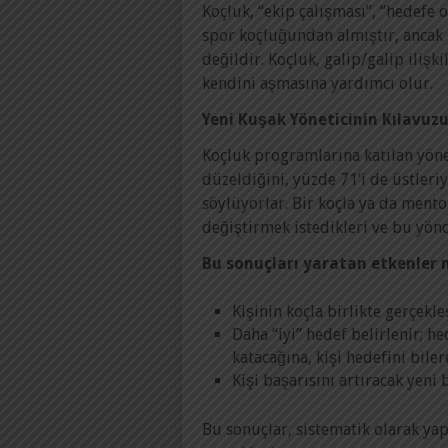
Koçluk, “ekip çalışması”, “hedefe o
spor koçluğundan almıştır, ancak 
değildir. Koçluk, galip/galip ilişki
kendini aşmasına yardımcı olur.
Yeni Kuşak Yöneticinin Kılavuz
Koçluk programlarına katılan yöneti
düzeldiğini, yüzde 71’i de üstler
söylüyorlar. Bir koçla ya da mento
değiştirmek istedikleri ve bu yönd
Bu sonuçları yaratan etkenler n
Kişinin koçla birlikte gerçekleş
Daha “iyi” hedef belirlenir; h
katacağına, kişi hedefini biler
Kişi başarısını artıracak yeni b
Bu sonuçlar, sistematik olarak yap