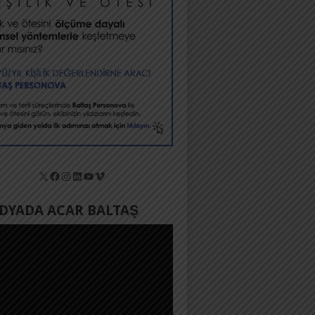
X
Facebook
Instagram
LinkedIn
YouTube
Vimeo
YADA ACAR BALTAŞ