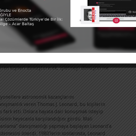
da geliştirme merkezleri gibi daha kapsamlı
 yöneticilere destek vermek.
ğerler ve beklentiler, etkin liderlere olan talebi
iriyor. Bir üst yöneticinin performansı ile şirket
 ilişki olduğunu biliyoruz. Daha isabetli kararlar
lışabilen, daha hızlı harekete geçebilen bir
doğrudan etkilediğine hiç kuşku yok. Yönetici
ejilerini ve tarzını belirlemeyi üstlenen liderleri
diren kişileri dönüştürerek, işletmeyi dönüştürme
syonellere astronomik kazançlarını
anışmanlık veren Thomas J. Leonard, bu kişilerin
ı fark etti. Onlara hayata dair konuşmak isteyip
sinin heyecanla karşılandığını gördü. Mali
lanlama” danışmanlığı yapmaya başlayan Leonard’a
” demesini önerdi. 1980’lerin sonlarında, Leonard