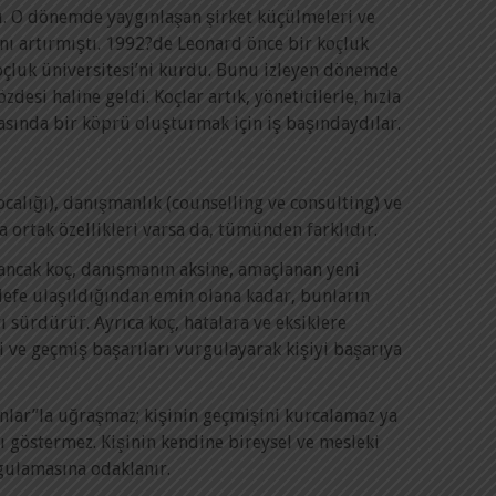
ı. O dönemde yaygınlaşan şirket küçülmeleri ve
ını artırmıştı. 1992?de Leonard önce bir koçluk
oçluk üniversitesi’ni kurdu. Bunu izleyen dönemde
esi haline geldi. Koçlar artık, yöneticilerle, hızla
rasında bir köprü oluşturmak için iş başındaydılar.
calığı), danışmanlık (counselling ve consulting) ve
la ortak özellikleri varsa da, tümünden farklıdır.
 ancak koç, danışmanın aksine, amaçlanan yeni
defe ulaşıldığından emin olana kadar, bunların
 sürdürür. Ayrıca koç, hatalara ve eksiklere
i ve geçmiş başarıları vurgulayarak kişiyi başarıya
unlar”la uğraşmaz; kişinin geçmişini kurcalamaz ya
ı göstermez. Kişinin kendine bireysel ve mesleki
gulamasına odaklanır.