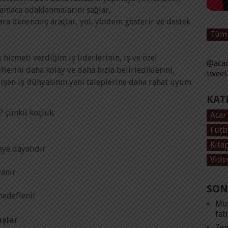
n amaca odaklanmalarını sağlar,
lara denenmiş araçlar, yol, yöntem gösterir ve destek
Tüm 
izmeti verdiğim iş liderlerinin, iş ve özel
@acar
flerini daha kolay ve daha hızla belirlediklerini,
tweet
ğişen iş dünyasının yeni taleplerine daha rahat uyum
KAT
? çünkü koçluk;
Acar
Futb
Kita
ye dayalıdır
Vide
yanır
SON
hedeflenir
Mut
fat
şlar
Zen