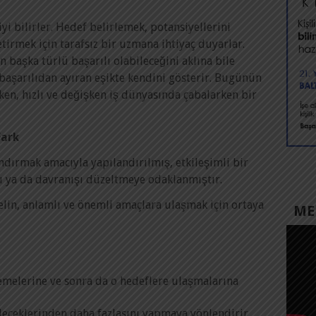
yi bilirler. Hedef belirlemek, potansiyellerini
etirmek için tarafsız bir uzmana ihtiyaç duyarlar.
 başka türlü başarılı olabileceğini aklına bile
 başarılıdan ayıran eşikte kendini gösterir. Bugünün
rken, hızlı ve değişken iş dünyasında çabalarken bir
Fark
andırmak amacıyla yapılandırılmış, etkileşimli bir
ı ya da davranışı düzeltmeye odaklanmıştır.
yelin, anlamlı ve önemli amaçlara ulaşmak için ortaya
MED
rlemelerine ve sonra da o hedeflere ulaşmalarına
leceklerinden daha fazlasını yapmaya yönlendirir,