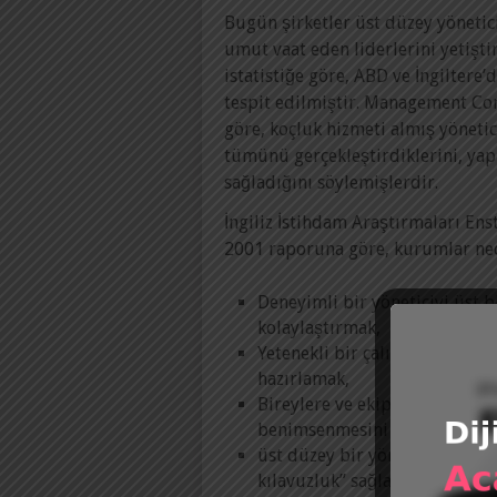
Bugün şirketler üst düzey yöneti
umut vaat eden liderlerini yetişti
istatistiğe göre, ABD ve İngiltere’d
tespit edilmiştir. Management Con
göre, koçluk hizmeti almış yöneti
tümünü gerçekleştirdiklerini, yap
sağladığını söylemişlerdir.
İngiliz İstihdam Araştırmaları En
2001 raporuna göre, kurumlar ned
Deneyimli bir yöneticiyi üst 
kolaylaştırmak,
Yetenekli bir çalışanın kişise
hazırlamak,
Bireylere ve ekiplere destek 
benimsenmesini ve uygulanmas
üst düzey bir yöneticinin soru
kılavuzluk” sağlamak,