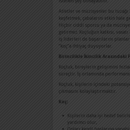
istenen şey olmayabilir.
Atletler ve müzisyenler bu tuzağı i
keşfetmek, çabalarını etkin hale g
Hiçbir ciddi sporcu ya da müzisyen
getirmez. Koçluğun katkısı, vasatı
iş liderleri de başarılarını planla
“koç”a ihtiyaç duyuyorlar.
Birincilikle İkincilik Arasındaki 
Koçluk, bireylerin gelişimini hızl
süreçtir. İş ortamında performans
Koçluk, kişilerin içindeki potansi
çıkmasını kolaylaştırmaktır.
Koç:
Kişilerin daha iyi hedef beli
yardımcı olur,
Onları kendi başlarına yapabi