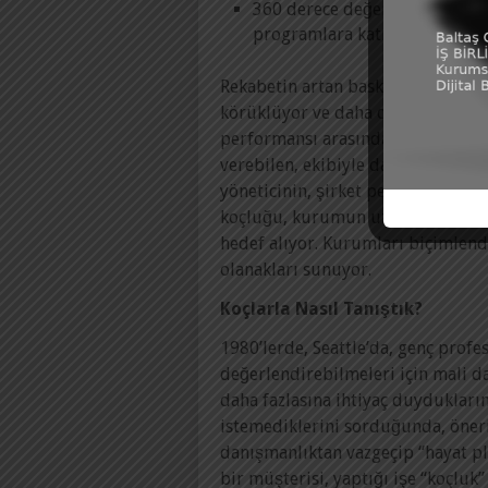
360 derece değerlendirme ya 
programlara katılan deneyimli
Rekabetin artan baskısı, değişen de
körüklüyor ve daha da acil hale get
performansı arasında doğrudan bir
verebilen, ekibiyle daha verimli ça
yöneticinin, şirket performansını 
koçluğu, kurumun uzun vadeli strat
hedef alıyor. Kurumları biçimlen
olanakları sunuyor.
Koçlarla Nasıl Tanıştık?
1980’lerde, Seattle’da, genç profe
değerlendirebilmeleri için mali d
daha fazlasına ihtiyaç duydukların
istemediklerini sorduğunda, öneri
danışmanlıktan vazgeçip “hayat p
bir müşterisi, yaptığı işe “koçluk