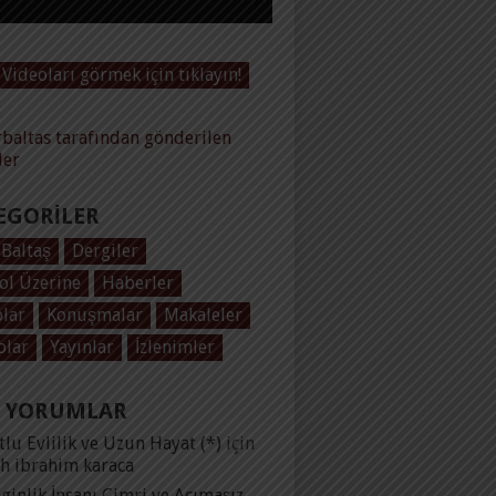
Videoları görmek için tıklayın!
baltas tarafından gönderilen
ler
EGORILER
 Baltaş
Dergiler
ol Üzerine
Haberler
plar
Konuşmalar
Makaleler
olar
Yayınlar
İzlenimler
 YORUMLAR
lu Evlilik ve Uzun Hayat (*)
için
ih ibrahim karaca
ginlik İnsanı Cimri ve Acımasız