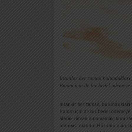
İnsanlar her zaman bulundukları y
Bunun için de bir bedel ödemeye 
İnsanlar her zaman, bulundukları 
Bunun için de bir bedel ödemeye h
alacak zaman bulamamak, kimi zaman
azalması olabilir. Hüzünlü olan, b