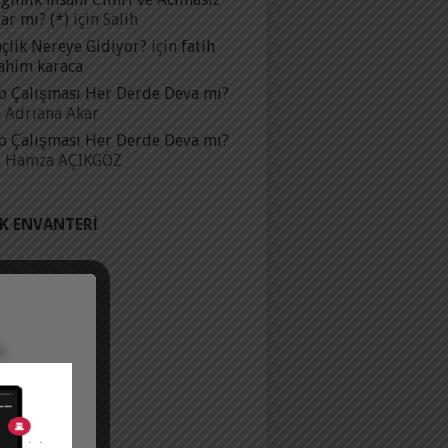
ar mı? (*)
için
Salih
çlik Nereye Gidiyor?
için
fatih
ahim karaca
p Çalışması Her Derde Deva mı?
n
Adrıana Akar
p Çalışması Her Derde Deva mı?
n
Hamza AÇIKGÖZ
IK ENVANTERI