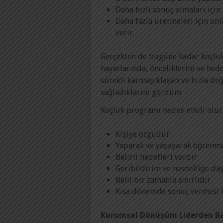
Daha hızlı sonuç almaları içi
Daha fazla üretmeleri için on
verir.
Gerçekten de bugüne kadar koçluk h
hayatlarında, önceliklerini ve hede
sürekli karmaşıklaşan ve hızla de
sağladıklarını gördüm.
Koçluk programı neden etkili olur
Kişiye özgüdür
Yaparak ve yaşayarak öğrenme
Belirli hedefleri vardır
Geribildirim ve nesnelliğe da
Belli bir zamanla sınırlıdır
Kısa dönemde sonuç vermesi 
Kurumsal Dönüşüm Liderden Ba