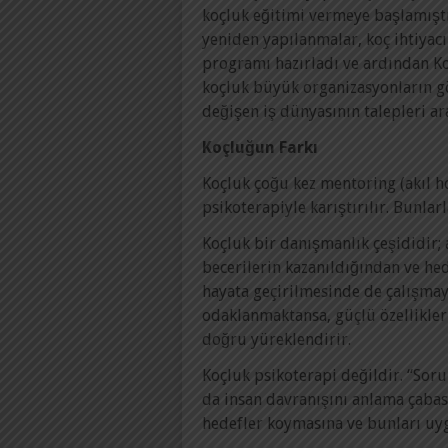
koçluk eğitimi vermeye başlamışt
yeniden yapılanmalar, koç ihtiyac
programı hazırladı ve ardından K
koçluk büyük organizasyonların gözd
değişen iş dünyasının talepleri a
Koçluğun Farkı
Koçluk çoğu kez mentoring (akıl ho
psikoterapiyle karıştırılır. Bunlar
Koçluk bir danışmanlık çeşididir;
becerilerin kazanıldığından ve he
hayata geçirilmesinde de çalışmayı
odaklanmaktansa, güçlü özellikler
doğru yüreklendirir.
Koçluk psikoterapi değildir. “Sor
da insan davranışını anlama çabas
hedefler koymasına ve bunları uy