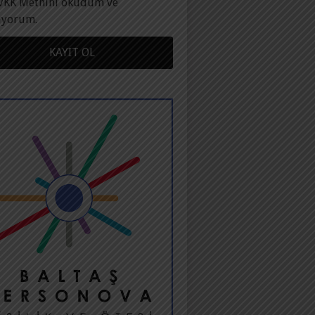
VKK Metnini okudum ve
ıyorum.