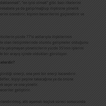
daklanmak”, “en iyisi olmak” gibi. bazı ilkelerini
rekabete ya da galip/mağlup ilişkisine yönelik
lerini özendirir; kişinin becerilerini güçlendirir ve
u
cilerin yüzde 77’si astlarıyla ilişkilerinin
iyle olan iletişimlerinde olumlu gelişmeler olduğunu
rla çalışmayan yöneticilerin yüzde 35’inin işlerini
e bir arayış içinde oldukları görülüyor.
elerdir?
tirdiği sinerji, ona yeni bir enerji kazandırır.
edefler, kişiyi peşine takacağına ya da önüne
ek seçer ve ona yönelir.
eceriler geliştirir.
ılandırılmış, altı aşamalı koçluk süreci sonucunda