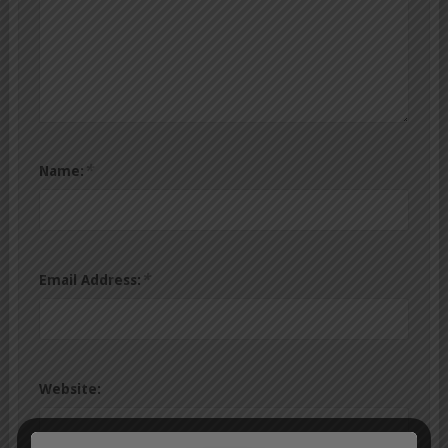
*
Name:
*
Email Address:
Website: