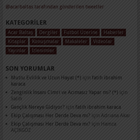
@acarbaltas tarafından gönderilen tweetler
KATEGORILER
Acar Baltaş
Dergiler
Futbol Üzerine
Haberler
Kitaplar
Konuşmalar
Makaleler
Videolar
Yayınlar
İzlenimler
SON YORUMLAR
Mutlu Evlilik ve Uzun Hayat (*)
için
fatih ibrahim
karaca
Zenginlik İnsanı Cimri ve Acımasız Yapar mı? (*)
için
Salih
Gençlik Nereye Gidiyor?
için
fatih ibrahim karaca
Ekip Çalışması Her Derde Deva mı?
için
Adrıana Akar
Ekip Çalışması Her Derde Deva mı?
için
Hamza
AÇIKGÖZ