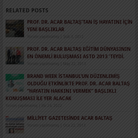
RELATED POSTS
PROF. DR. ACAR BALTAŞ’TAN İŞ HAYATINI İÇIN
YENI BAŞLIKLAR
Yorum yapılmamış
|
Şub 3, 2012
PROF. DR. ACAR BALTAŞ EĞITIM DÜNYASININ
EN ÖNEMLI BULUŞMASI ASTD 2013 ‘TEYDI.
Yorum yapılmamış
|
May 22, 2013
BRAND WEEK İSTANBUL’UN DÜZENLEMIŞ
OLDUĞU ETKINLIKTE PROF. DR. ACAR BALTAŞ
“HAYATIN HAKKINI VERMEK” BAŞLIKLI
KONUŞMASI ILE YER ALACAK
Yorum yapılmamış
|
Eki 24, 2022
MILLIYET GAZETESINDE ACAR BALTAŞ
Yorum yapılmamış
|
Oca 22, 2013