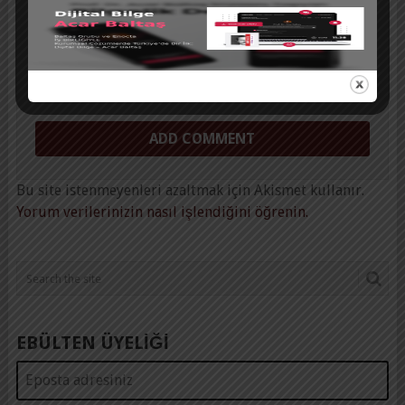
Save my name, email, and website in this browser
for the next time I comment.
Bu site istenmeyenleri azaltmak için Akismet kullanır.
Yorum verilerinizin nasıl işlendiğini öğrenin.
EBÜLTEN ÜYELİĞİ